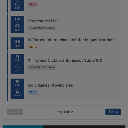
↓
05
FEDA
SEP
04
Oropesa del Mar
↓
06
COM. VALENCIANA
SEP
IV Torneo Internacional Alfafar Miguel Martínez
05
SEP
BLITZ
11
XII Torneo Ciutat de Burjassot Sub 2400
SEP
↓
30
COM. VALENCIANA
OCT
16
Individuales Provinciales
SEP
↓
14
FACV
NOV
Pág. 1 de 2
« Ant.
Sig. »