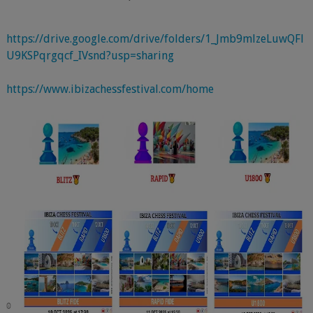
https://drive.google.com/drive/folders/1_Jmb9mlzeLuwQFl
U9KSPqrgqcf_IVsnd?usp=sharing
https://www.ibizachessfestival.com/home