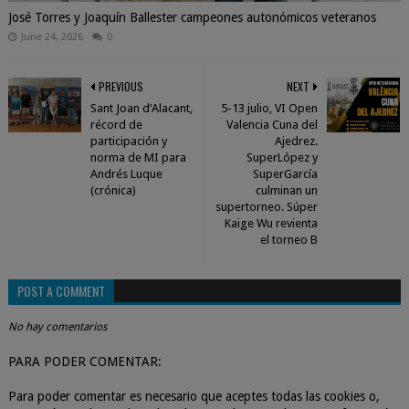
José Torres y Joaquín Ballester campeones autonómicos veteranos
June 24, 2026
0
PREVIOUS
NEXT
Sant Joan d’Alacant,
5-13 julio, VI Open
récord de
Valencia Cuna del
participación y
Ajedrez.
norma de MI para
SuperLópez y
Andrés Luque
SuperGarcía
(crónica)
culminan un
supertorneo. Súper
Kaige Wu revienta
el torneo B
POST A COMMENT
No hay comentarios
PARA PODER COMENTAR:
Para poder comentar es necesario que aceptes todas las cookies o,