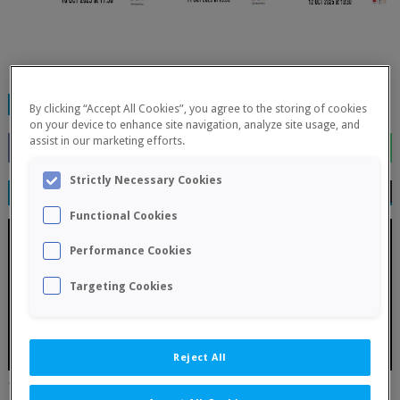
TAGS:
FINALIZADOS
By clicking “Accept All Cookies”, you agree to the storing of cookies
on your device to enhance site navigation, analyze site usage, and
assist in our marketing efforts.
Strictly Necessary Cookies
RELATED POSTS
Functional Cookies
Performance Cookies
Targeting Cookies
Reject All
17 julio, Primer torneo por parejas 2026 - La Primitiva