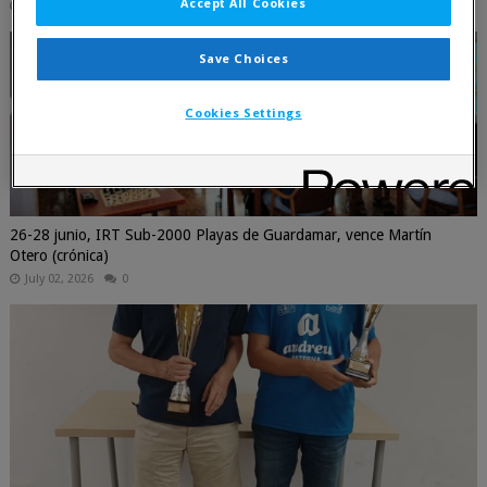
Accept All Cookies
July 16, 2026
0
Save Choices
Cookies Settings
26-28 junio, IRT Sub-2000 Playas de Guardamar, vence Martín
Otero (crónica)
July 02, 2026
0