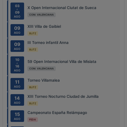
03
X Open Internacional Ciutat de Sueca
↓
09
COM. VALENCIANA
AGO
XIII Villa de Gaibiel
09
AGO
BLITZ
III Torneo infantil Anna
09
AGO
BLITZ
10
59 Open Internacional Villa de Mislata
↓
16
COM. VALENCIANA
AGO
Torneo Villamalea
11
AGO
BLITZ
XIII Torneo Nocturno Ciudad de Jumilla
14
AGO
BLITZ
Campeonato España Relámpago
15
AGO
FEDA