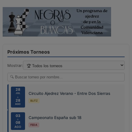
Próximos Torneos
Mostrar:
28
Circuito Ajedrez Verano - Entre Dos Sierras
JUL
↓
28
BLITZ
AGO
03
Campeonato España sub 18
↓
08
FEDA
AGO