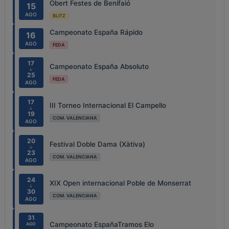
Obert Festes de Benifaió
15
AGO
BLITZ
Campeonato España Rápido
16
AGO
FEDA
17
Campeonato España Absoluto
↓
25
FEDA
AGO
17
III Torneo Internacional El Campello
↓
19
COM. VALENCIANA
AGO
20
Festival Doble Dama (Xàtiva)
↓
23
COM. VALENCIANA
AGO
24
XIX Open internacional Poble de Monserrat
↓
30
COM. VALENCIANA
AGO
31
Campeonato EspañaTramos Elo
AGO