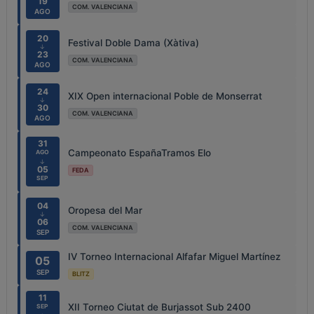
19
COM. VALENCIANA
AGO
20
Festival Doble Dama (Xàtiva)
↓
23
COM. VALENCIANA
AGO
24
XIX Open internacional Poble de Monserrat
↓
30
COM. VALENCIANA
AGO
31
Campeonato EspañaTramos Elo
AGO
↓
05
FEDA
SEP
04
Oropesa del Mar
↓
06
COM. VALENCIANA
SEP
IV Torneo Internacional Alfafar Miguel Martínez
05
SEP
BLITZ
11
XII Torneo Ciutat de Burjassot Sub 2400
SEP