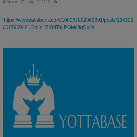
Vicent
junio 19, 2026
0
https://www.facebook.com/100067892863891/posts/134322
6017950481/?rdid=BXhITaLPOMc9qCeJ#