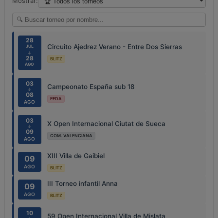
Mostrar:
28
Circuito Ajedrez Verano - Entre Dos Sierras
JUL
↓
28
BLITZ
AGO
03
Campeonato España sub 18
↓
08
FEDA
AGO
03
X Open Internacional Ciutat de Sueca
↓
09
COM. VALENCIANA
AGO
XIII Villa de Gaibiel
09
AGO
BLITZ
III Torneo infantil Anna
09
AGO
BLITZ
10
59 Open Internacional Villa de Mislata