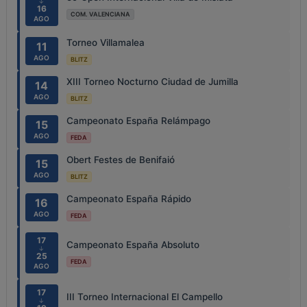
↓
16
COM. VALENCIANA
AGO
Torneo Villamalea
11
AGO
BLITZ
XIII Torneo Nocturno Ciudad de Jumilla
14
AGO
BLITZ
Campeonato España Relámpago
15
AGO
FEDA
Obert Festes de Benifaió
15
AGO
BLITZ
Campeonato España Rápido
16
AGO
FEDA
17
Campeonato España Absoluto
↓
25
FEDA
AGO
17
III Torneo Internacional El Campello
↓