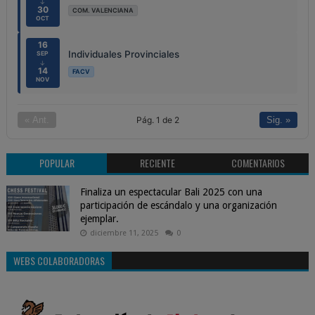
↓
30
COM. VALENCIANA
OCT
16
Individuales Provinciales
SEP
↓
14
FACV
NOV
Pág. 1 de 2
« Ant.
Sig. »
POPULAR
RECIENTE
COMENTARIOS
Finaliza un espectacular Bali 2025 con una
participación de escándalo y una organización
ejemplar.
diciembre 11, 2025
0
WEBS COLABORADORAS