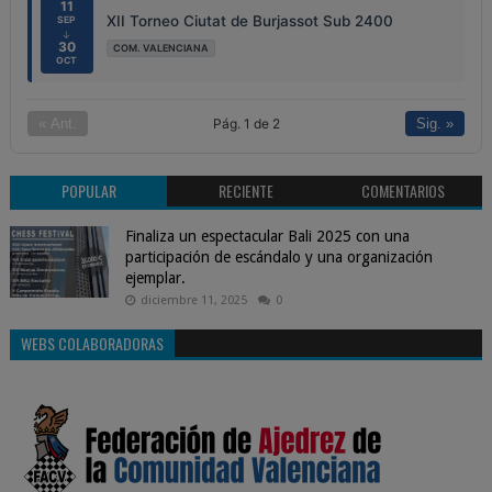
11
XII Torneo Ciutat de Burjassot Sub 2400
SEP
↓
30
COM. VALENCIANA
OCT
Pág. 1 de 2
« Ant.
Sig. »
POPULAR
RECIENTE
COMENTARIOS
Finaliza un espectacular Bali 2025 con una
participación de escándalo y una organización
ejemplar.
diciembre 11, 2025
0
WEBS COLABORADORAS