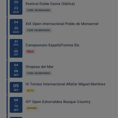
20
Festival Doble Dama (Xàtiva)
↓
23
COM. VALENCIANA
AGO
24
XIX Open internacional Poble de Monserrat
↓
30
COM. VALENCIANA
AGO
31
Campeonato EspañaTramos Elo
AGO
↓
05
FEDA
SEP
04
Oropesa del Mar
↓
06
COM. VALENCIANA
SEP
IV Torneo Internacional Alfafar Miguel Martínez
05
SEP
BLITZ
08
41º Open Ezkerraldea Basque Country
↓
13
ESPAÑA
SEP