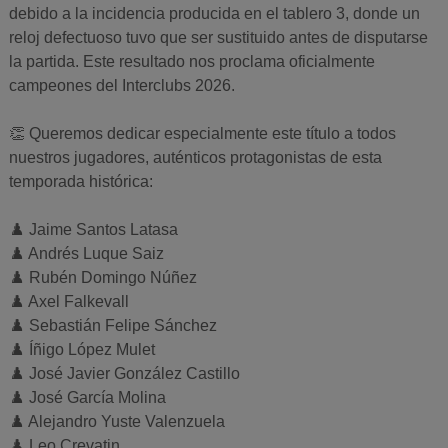
debido a la incidencia producida en el tablero 3, donde un
reloj defectuoso tuvo que ser sustituido antes de disputarse
la partida. Este resultado nos proclama oficialmente
campeones del Interclubs 2026.
👏 Queremos dedicar especialmente este título a todos
nuestros jugadores, auténticos protagonistas de esta
temporada histórica:
♟️ Jaime Santos Latasa
♟️ Andrés Luque Saiz
♟️ Rubén Domingo Núñez
♟️ Axel Falkevall
♟️ Sebastián Felipe Sánchez
♟️ Íñigo López Mulet
♟️ José Javier González Castillo
♟️ José García Molina
♟️ Alejandro Yuste Valenzuela
♟️ Leo Crevatin