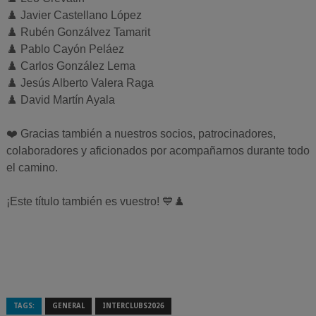
♟️ Javier Castellano López
♟️ Rubén Gonzálvez Tamarit
♟️ Pablo Cayón Peláez
♟️ Carlos González Lema
♟️ Jesús Alberto Valera Raga
♟️ David Martín Ayala
❤️ Gracias también a nuestros socios, patrocinadores,
colaboradores y aficionados por acompañarnos durante todo
el camino.
¡Este título también es vuestro! 💙♟️
TAGS:
GENERAL
INTERCLUBS2026