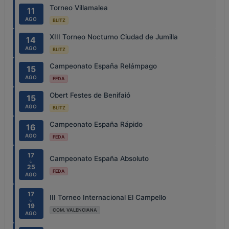
Torneo Villamalea
11
AGO
BLITZ
XIII Torneo Nocturno Ciudad de Jumilla
14
AGO
BLITZ
Campeonato España Relámpago
15
AGO
FEDA
Obert Festes de Benifaió
15
AGO
BLITZ
Campeonato España Rápido
16
AGO
FEDA
17
Campeonato España Absoluto
↓
25
FEDA
AGO
17
III Torneo Internacional El Campello
↓
19
COM. VALENCIANA
AGO