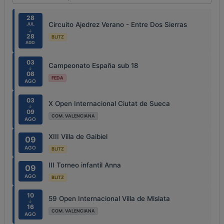
28
Circuito Ajedrez Verano - Entre Dos Sierras
JUL
↓
28
BLITZ
AGO
03
Campeonato España sub 18
↓
08
FEDA
AGO
03
X Open Internacional Ciutat de Sueca
↓
09
COM. VALENCIANA
AGO
XIII Villa de Gaibiel
09
AGO
BLITZ
III Torneo infantil Anna
09
AGO
BLITZ
10
59 Open Internacional Villa de Mislata
↓
16
COM. VALENCIANA
AGO