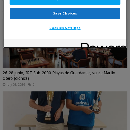
17 julio, Primer torneo por parejas 2026 - La Primitiva
July 16, 2026
0
Save Choices
Cookies Settings
26-28 junio, IRT Sub-2000 Playas de Guardamar, vence Martín
Otero (crónica)
July 02, 2026
0