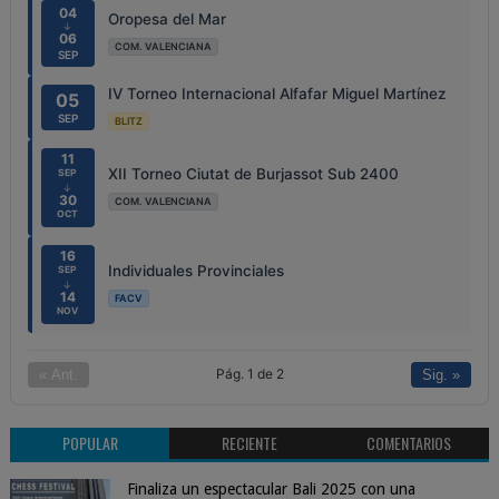
04
Oropesa del Mar
↓
06
COM. VALENCIANA
SEP
IV Torneo Internacional Alfafar Miguel Martínez
05
SEP
BLITZ
11
XII Torneo Ciutat de Burjassot Sub 2400
SEP
↓
30
COM. VALENCIANA
OCT
16
Individuales Provinciales
SEP
↓
14
FACV
NOV
Pág. 1 de 2
« Ant.
Sig. »
POPULAR
RECIENTE
COMENTARIOS
Finaliza un espectacular Bali 2025 con una