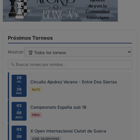
Próximos Torneos
Mostrar:
28
Circuito Ajedrez Verano - Entre Dos Sierras
JUL
↓
28
BLITZ
AGO
03
Campeonato España sub 18
↓
08
FEDA
AGO
03
X Open Internacional Ciutat de Sueca
↓
09
COM. VALENCIANA