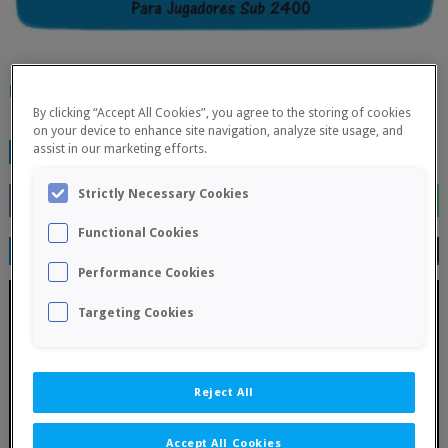
https://www.facv.org/vi-irt-internacional-ajedrez-en-alicante
By clicking “Accept All Cookies”, you agree to the storing of cookies
on your device to enhance site navigation, analyze site usage, and
assist in our marketing efforts.
TAGS:
FINALIZADOS
Strictly Necessary Cookies
Functional Cookies
RELATED POSTS
Performance Cookies
Targeting Cookies
Reject All
Accept All Cookies