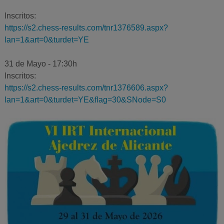
Inscritos:
https://s2.chess-results.com/tnr1376589.aspx?
lan=1&art=0&turdet=YE
31 de Mayo - 17:30h
Inscritos:
https://s2.chess-results.com/tnr1376606.aspx?
lan=1&art=0&turdet=YE&flag=30&SNode=S0