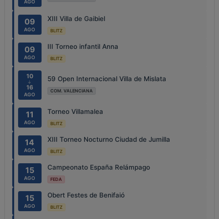
AGO
XIII Villa de Gaibiel
09
AGO
BLITZ
III Torneo infantil Anna
09
AGO
BLITZ
10
59 Open Internacional Villa de Mislata
↓
16
COM. VALENCIANA
AGO
Torneo Villamalea
11
AGO
BLITZ
XIII Torneo Nocturno Ciudad de Jumilla
14
AGO
BLITZ
Campeonato España Relámpago
15
AGO
FEDA
Obert Festes de Benifaió
15
AGO
BLITZ