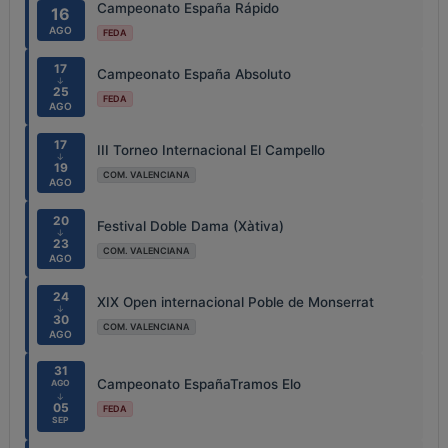
Campeonato España Rápido
16
AGO
FEDA
17
Campeonato España Absoluto
↓
25
FEDA
AGO
17
III Torneo Internacional El Campello
↓
19
COM. VALENCIANA
AGO
20
Festival Doble Dama (Xàtiva)
↓
23
COM. VALENCIANA
AGO
24
XIX Open internacional Poble de Monserrat
↓
30
COM. VALENCIANA
AGO
31
Campeonato EspañaTramos Elo
AGO
↓
05
FEDA
SEP