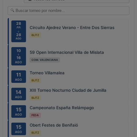
28
Circuito Ajedrez Verano - Entre Dos Sierras
JUL
↓
28
BLITZ
AGO
10
59 Open Internacional Villa de Mislata
↓
16
COM. VALENCIANA
AGO
Torneo Villamalea
11
AGO
BLITZ
XIII Torneo Nocturno Ciudad de Jumilla
14
AGO
BLITZ
Campeonato España Relámpago
15
AGO
FEDA
Obert Festes de Benifaió
15
AGO
BLITZ