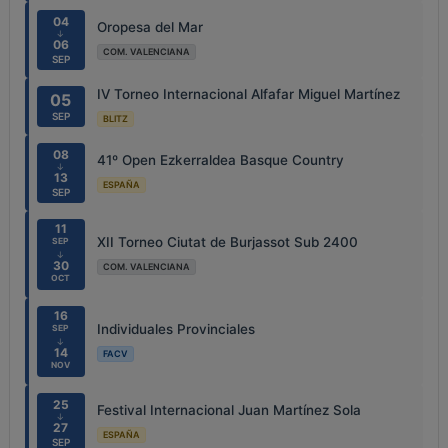
04
Oropesa del Mar
↓
06
COM. VALENCIANA
SEP
IV Torneo Internacional Alfafar Miguel Martínez
05
SEP
BLITZ
08
41º Open Ezkerraldea Basque Country
↓
13
ESPAÑA
SEP
11
XII Torneo Ciutat de Burjassot Sub 2400
SEP
↓
30
COM. VALENCIANA
OCT
16
Individuales Provinciales
SEP
↓
14
FACV
NOV
25
Festival Internacional Juan Martínez Sola
↓
27
ESPAÑA
SEP