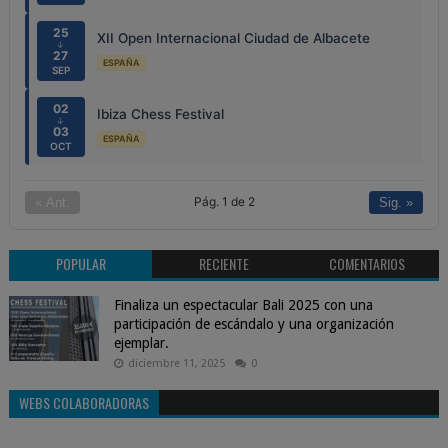
25
XII Open Internacional Ciudad de Albacete
↓
27
ESPAÑA
SEP
02
Ibiza Chess Festival
↓
03
ESPAÑA
OCT
Pág. 1 de 2
« Ant.
Sig. »
POPULAR
RECIENTE
COMENTARIOS
Finaliza un espectacular Bali 2025 con una
participación de escándalo y una organización
ejemplar.
diciembre 11, 2025
0
WEBS COLABORADORAS