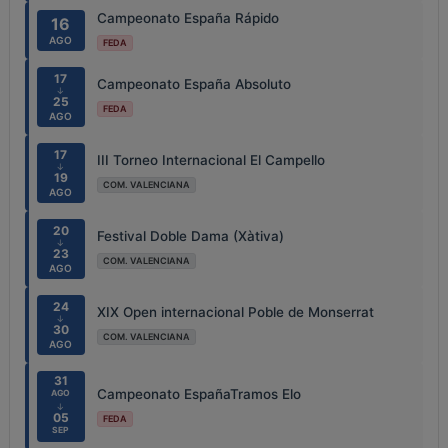
Campeonato España Rápido
16
AGO
FEDA
17
Campeonato España Absoluto
↓
25
FEDA
AGO
17
III Torneo Internacional El Campello
↓
19
COM. VALENCIANA
AGO
20
Festival Doble Dama (Xàtiva)
↓
23
COM. VALENCIANA
AGO
24
XIX Open internacional Poble de Monserrat
↓
30
COM. VALENCIANA
AGO
31
Campeonato EspañaTramos Elo
AGO
↓
05
FEDA
SEP