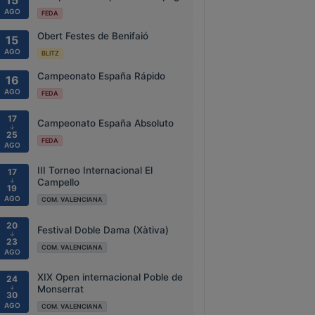
15
AGO
FEDA
Obert Festes de Benifaió
15
AGO
BLITZ
Campeonato España Rápido
16
AGO
FEDA
17
Campeonato España Absoluto
↓
25
FEDA
AGO
III Torneo Internacional El
17
↓
Campello
19
AGO
COM. VALENCIANA
20
Festival Doble Dama (Xàtiva)
↓
23
COM. VALENCIANA
AGO
XIX Open internacional Poble de
24
↓
Monserrat
30
AGO
COM. VALENCIANA