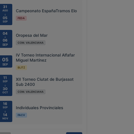
31
Campeonato EspañaTramos Elo
AGO
↓
05
FEDA
SEP
04
Oropesa del Mar
↓
06
COM. VALENCIANA
SEP
IV Torneo Internacional Alfafar
05
Miguel Martínez
SEP
BLITZ
11
XII Torneo Ciutat de Burjassot
SEP
Sub 2400
↓
30
COM. VALENCIANA
OCT
16
Individuales Provinciales
SEP
↓
14
FACV
NOV