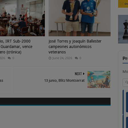
io, IRT Sub-2000
José Torres y Joaquín Ballester
 Guardamar, vence
campeones autonómicos
ero (crónica)
veteranos
Pr
2026
0
June 24, 2026
0
Mo
NEXT
ess
13 junio, Blitz Montserrat