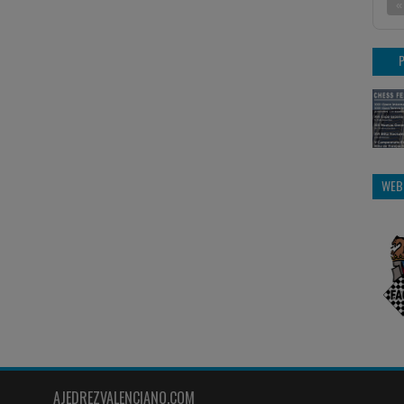
«
WEB
AJEDREZVALENCIANO.COM