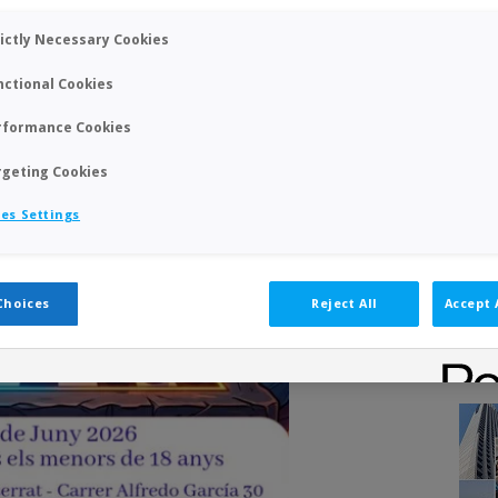
rictly Necessary Cookies
nctional Cookies
rformance Cookies
rgeting Cookies
es Settings
Choices
Reject All
Accept 