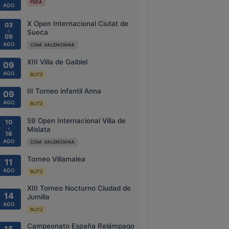
FEDA
AGO
X Open Internacional Ciutat de
03
↓
Sueca
09
AGO
COM. VALENCIANA
XIII Villa de Gaibiel
09
AGO
BLITZ
III Torneo infantil Anna
09
AGO
BLITZ
59 Open Internacional Villa de
10
↓
Mislata
16
AGO
COM. VALENCIANA
Torneo Villamalea
11
AGO
BLITZ
XIII Torneo Nocturno Ciudad de
14
Jumilla
AGO
BLITZ
Campeonato España Relámpago