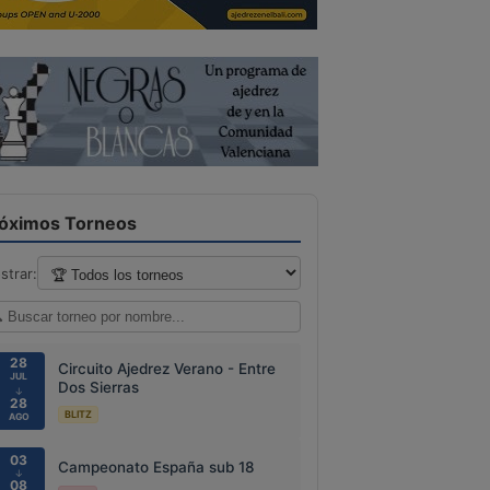
óximos Torneos
strar:
28
Circuito Ajedrez Verano - Entre
JUL
Dos Sierras
↓
28
BLITZ
AGO
03
Campeonato España sub 18
↓
08