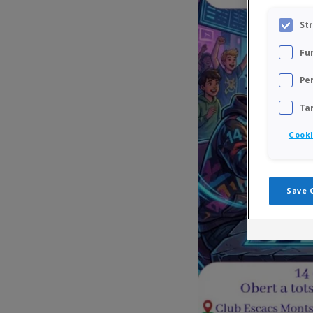
St
Fu
Pe
Ta
Cooki
Save 