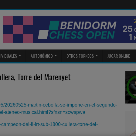
DIVIDUALES
AUTONÓMICO
OTROS TORNEOS
JUGAR ONLINE
llera, Torre del Marenyet
05/20260525-martin-cebolla-se-impone-en-el-segundo-
n-el-ateneo-musical.html?sfnsn=scwspwa
-campeon-del-ii-irt-sub-1800-cullera-torre-del-