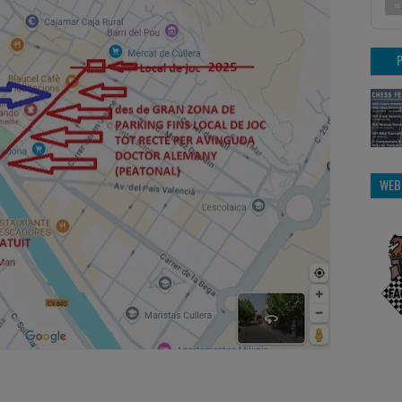
«
WEB