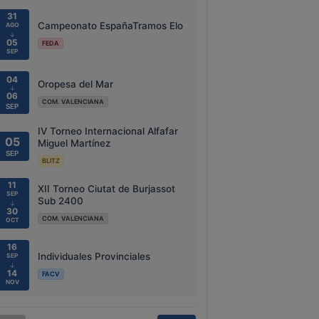
31
Campeonato EspañaTramos Elo
AGO
↓
05
FEDA
SEP
04
Oropesa del Mar
↓
06
COM. VALENCIANA
SEP
IV Torneo Internacional Alfafar
05
Miguel Martínez
SEP
BLITZ
11
XII Torneo Ciutat de Burjassot
SEP
Sub 2400
↓
30
COM. VALENCIANA
OCT
16
Individuales Provinciales
SEP
↓
14
FACV
NOV