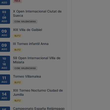
FEDA
AGO
X Open Internacional Ciutat de
03
↓
Sueca
09
AGO
COM. VALENCIANA
XIII Villa de Gaibiel
09
AGO
BLITZ
III Torneo infantil Anna
09
AGO
BLITZ
59 Open Internacional Villa de
10
↓
Mislata
16
AGO
COM. VALENCIANA
Torneo Villamalea
11
AGO
BLITZ
XIII Torneo Nocturno Ciudad de
14
Jumilla
AGO
BLITZ
Campeonato España Relámpago