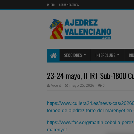
INICIO
SOBRE NOSOTROS
SECCIONES
INTERCLUBS
IN
23-24 mayo, II IRT Sub-1800 Cu
Vicent
mayo 25, 2026
0
https://www.cullera24.es/news-cas/2026
torneo-de-ajedrez-torre-del-marenyet-e
https://www.facv.org/martin-cebolla-perez
marenyet