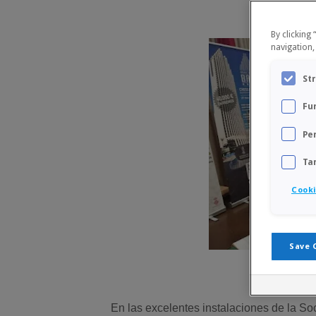
By clicking
navigation,
St
Fu
Pe
Ta
Cooki
Save 
En las excelentes instalaciones de la So