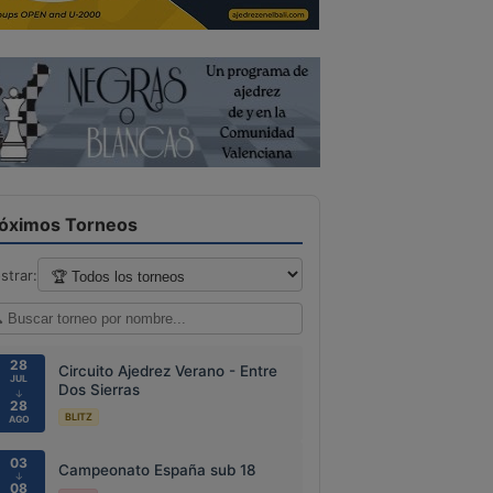
óximos Torneos
strar:
28
Circuito Ajedrez Verano - Entre
JUL
Dos Sierras
↓
28
BLITZ
AGO
03
Campeonato España sub 18
↓
08