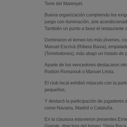
Torre del Marenyet.
Buena organización cumpliendo los exige
juego con iluminación, aire acondicionado
También un punto a favor el restaurante ca
Dominaron el torneo los más jóvenes, con 
Manuel Escrivà (Ribera Baixa), empatad
(Torrelodones), más abajo un listado de 
Aparte de los vencedores destacaron otr
Rodion Romaniuk o Manuel Lirola.
El club local exhibió músculo con la par
pequeños.
Y destacó la participación de jugadores 
como Navarra, Madrid o Cataluña.
En la clausura estuvieron presentes Erne
Garrote, directora del torneo, Silvia Roca,