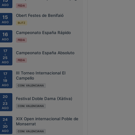
15
AGO
FEDA
Obert Festes de Benifaió
15
AGO
BLITZ
Campeonato España Rápido
16
AGO
FEDA
17
Campeonato España Absoluto
↓
25
FEDA
AGO
III Torneo Internacional El
17
↓
Campello
19
AGO
COM. VALENCIANA
20
Festival Doble Dama (Xàtiva)
↓
23
COM. VALENCIANA
AGO
XIX Open internacional Poble de
24
↓
Monserrat
30
AGO
COM. VALENCIANA