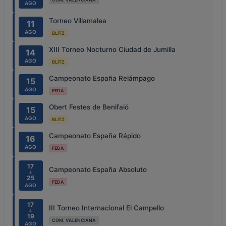
AGO
Torneo Villamalea
11
AGO
BLITZ
XIII Torneo Nocturno Ciudad de Jumilla
14
AGO
BLITZ
Campeonato España Relámpago
15
AGO
FEDA
Obert Festes de Benifaió
15
AGO
BLITZ
Campeonato España Rápido
16
AGO
FEDA
17
Campeonato España Absoluto
↓
25
FEDA
AGO
17
III Torneo Internacional El Campello
↓
19
COM. VALENCIANA
AGO