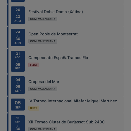
20
Festival Doble Dama (Xàtiva)
↓
23
COM. VALENCIANA
AGO
24
Open Poble de Montserrat
↓
30
COM. VALENCIANA
AGO
31
Campeonato EspañaTramos Elo
AGO
↓
05
FEDA
SEP
04
Oropesa del Mar
↓
06
COM. VALENCIANA
SEP
IV Torneo Internacional Alfafar Miguel Martínez
05
SEP
BLITZ
11
XII Torneo Ciutat de Burjassot Sub 2400
SEP
↓
30
COM. VALENCIANA