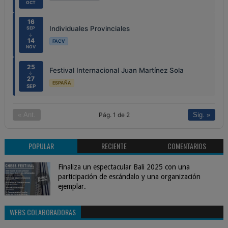
OCT
16
Individuales Provinciales
SEP
↓
14
FACV
NOV
25
Festival Internacional Juan Martínez Sola
↓
27
ESPAÑA
SEP
Pág. 1 de 2
« Ant.
Sig. »
POPULAR
RECIENTE
COMENTARIOS
Finaliza un espectacular Bali 2025 con una
participación de escándalo y una organización
ejemplar.
WEBS COLABORADORAS