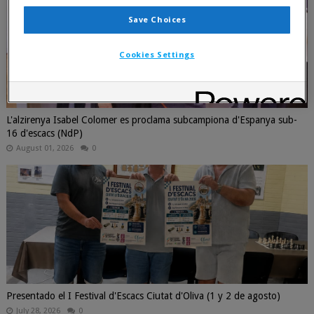
Save Choices
Cookies Settings
L'alzirenya Isabel Colomer es proclama subcampiona d'Espanya sub-
16 d'escacs (NdP)
August 01, 2026
0
Presentado el I Festival d'Escacs Ciutat d'Oliva (1 y 2 de agosto)
July 28, 2026
0