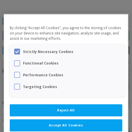
TAGS:
GENERAL
By clicking “Accept All Cookies”, you agree to the storing of cookies
on your device to enhance site navigation, analyze site usage, and
assist in our marketing efforts.
RELATED POSTS
Strictly Necessary Cookies
Functional Cookies
Performance Cookies
Targeting Cookies
Reject All
Rubén Vinuesa conquista el XII Open Internacional Valencia Cuna
August 04, 2026
0
Accept All Cookies