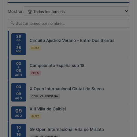
Mostrar:
28
Circuito Ajedrez Verano - Entre Dos Sierras
JUL
↓
28
BLITZ
AGO
03
Campeonato España sub 18
↓
08
FEDA
AGO
03
X Open Internacional Ciutat de Sueca
↓
09
COM. VALENCIANA
AGO
XIII Villa de Gaibiel
09
AGO
BLITZ
10
59 Open Internacional Villa de Mislata
↓
16
COM. VALENCIANA