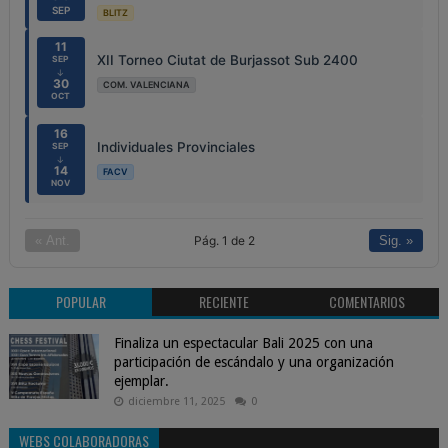
SEP
BLITZ
11
XII Torneo Ciutat de Burjassot Sub 2400
SEP
↓
30
COM. VALENCIANA
OCT
16
Individuales Provinciales
SEP
↓
14
FACV
NOV
Pág. 1 de 2
« Ant.
Sig. »
POPULAR
RECIENTE
COMENTARIOS
Finaliza un espectacular Bali 2025 con una
participación de escándalo y una organización
ejemplar.
diciembre 11, 2025
0
WEBS COLABORADORAS