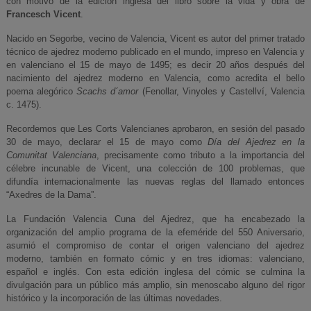
con motivo de la edición inglesa del libro sobre la vida y obra de
Francesch Vicent
.
Nacido en Segorbe, vecino de Valencia, Vicent es autor del primer tratado
técnico de ajedrez moderno publicado en el mundo, impreso en Valencia y
en valenciano el 15 de mayo de 1495; es decir 20 años después del
nacimiento del ajedrez moderno en Valencia, como acredita el bello
poema alegórico
Scachs d´amor
(Fenollar, Vinyoles y Castellví, Valencia
c. 1475).
Recordemos que Les Corts Valencianes aprobaron, en sesión del pasado
30 de mayo, declarar el 15 de mayo como
Día del Ajedrez en la
Comunitat Valenciana
, precisamente como tributo a la importancia del
célebre incunable de Vicent, una colección de 100 problemas, que
difundía internacionalmente las nuevas reglas del llamado entonces
“Axedres de la Dama”.
La Fundación Valencia Cuna del Ajedrez, que ha encabezado la
organización del amplio programa de la efeméride del 550 Aniversario,
asumió el compromiso de contar el origen valenciano del ajedrez
moderno, también en formato cómic y en tres idiomas: valenciano,
español e inglés. Con esta edición inglesa del cómic se culmina la
divulgación para un público más amplio, sin menoscabo alguno del rigor
histórico y la incorporación de las últimas novedades.