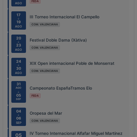
FEDA
AGO
17
III Torneo Internacional El Campello
↓
19
COM. VALENCIANA
AGO
20
Festival Doble Dama (Xàtiva)
↓
23
COM. VALENCIANA
AGO
24
XIX Open internacional Poble de Monserrat
↓
30
COM. VALENCIANA
AGO
31
Campeonato EspañaTramos Elo
AGO
↓
05
FEDA
SEP
04
Oropesa del Mar
↓
06
COM. VALENCIANA
SEP
IV Torneo Internacional Alfafar Miguel Martínez
05