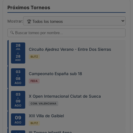
Próximos Torneos
Mostrar:
28
Circuito Ajedrez Verano - Entre Dos Sierras
JUL
↓
28
BLITZ
AGO
03
Campeonato España sub 18
↓
08
FEDA
AGO
03
X Open Internacional Ciutat de Sueca
↓
09
COM. VALENCIANA
AGO
XIII Villa de Gaibiel
09
AGO
BLITZ
III Torneo infantil Anna