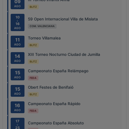
09
AGO
BLITZ
10
59 Open Internacional Villa de Mislata
↓
16
COM. VALENCIANA
AGO
Torneo Villamalea
11
AGO
BLITZ
XIII Torneo Nocturno Ciudad de Jumilla
14
AGO
BLITZ
Campeonato España Relámpago
15
AGO
FEDA
Obert Festes de Benifaió
15
AGO
BLITZ
Campeonato España Rápido
16
AGO
FEDA
17
Campeonato España Absoluto
↓
25