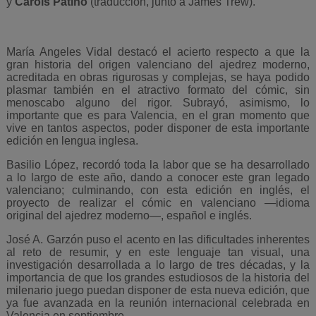
y
Carols Patiño
(traducción, junto a James Trew).
María Angeles Vidal destacó el acierto respecto a que la
gran historia del origen valenciano del ajedrez moderno,
acreditada en obras rigurosas y complejas, se haya podido
plasmar también en el atractivo formato del cómic, sin
menoscabo alguno del rigor. Subrayó, asimismo, lo
importante que es para Valencia, en el gran momento que
vive en tantos aspectos, poder disponer de esta importante
edición en lengua inglesa.
Basilio López, recordó toda la labor que se ha desarrollado
a lo largo de este año, dando a conocer este gran legado
valenciano; culminando, con esta edición en inglés, el
proyecto de realizar el cómic en valenciano —idioma
original del ajedrez moderno—, español e inglés.
José A. Garzón puso el acento en las dificultades inherentes
al reto de resumir, y en este lenguaje tan visual, una
investigación desarrollada a lo largo de tres décadas, y la
importancia de que los grandes estudiosos de la historia del
milenario juego puedan disponer de esta nueva edición, que
ya fue avanzada en la reunión internacional celebrada en
Valencia en septiembre.