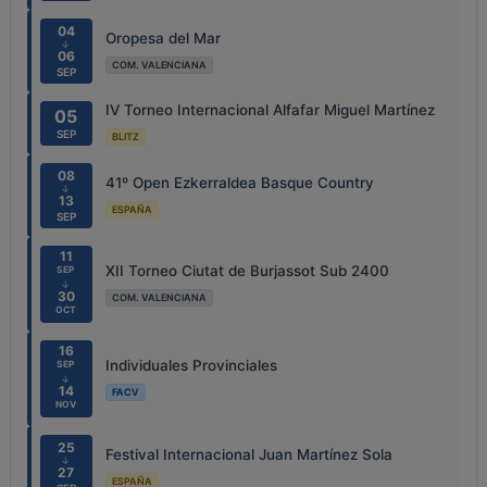
04
Oropesa del Mar
↓
06
COM. VALENCIANA
SEP
IV Torneo Internacional Alfafar Miguel Martínez
05
SEP
BLITZ
08
41º Open Ezkerraldea Basque Country
↓
13
ESPAÑA
SEP
11
XII Torneo Ciutat de Burjassot Sub 2400
SEP
↓
30
COM. VALENCIANA
OCT
16
Individuales Provinciales
SEP
↓
14
FACV
NOV
25
Festival Internacional Juan Martínez Sola
↓
27
ESPAÑA