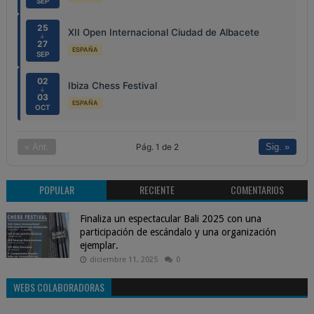
SEP
25
XII Open Internacional Ciudad de Albacete
↓
27
ESPAÑA
SEP
02
Ibiza Chess Festival
↓
03
ESPAÑA
OCT
Pág. 1 de 2
« Ant.
Sig. »
POPULAR
RECIENTE
COMENTARIOS
Finaliza un espectacular Bali 2025 con una
participación de escándalo y una organización
ejemplar.
diciembre 11, 2025
0
WEBS COLABORADORAS