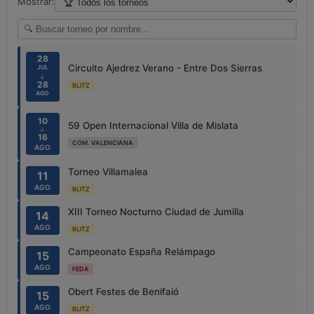
Mostrar:
28
Circuito Ajedrez Verano - Entre Dos Sierras
JUL
↓
28
BLITZ
AGO
10
59 Open Internacional Villa de Mislata
↓
16
COM. VALENCIANA
AGO
Torneo Villamalea
11
AGO
BLITZ
XIII Torneo Nocturno Ciudad de Jumilla
14
AGO
BLITZ
Campeonato España Relámpago
15
AGO
FEDA
Obert Festes de Benifaió
15
AGO
BLITZ