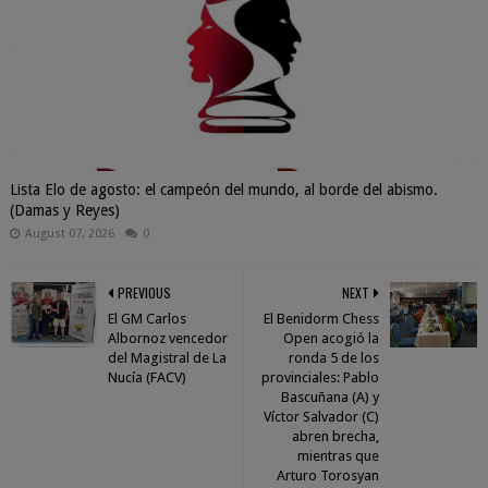
Lista Elo de agosto: el campeón del mundo, al borde del abismo.
(Damas y Reyes)
August 07, 2026
0
PREVIOUS
NEXT
El GM Carlos
El Benidorm Chess
Albornoz vencedor
Open acogió la
del Magistral de La
ronda 5 de los
Nucía (FACV)
provinciales: Pablo
Bascuñana (A) y
Víctor Salvador (C)
abren brecha,
mientras que
Arturo Torosyan