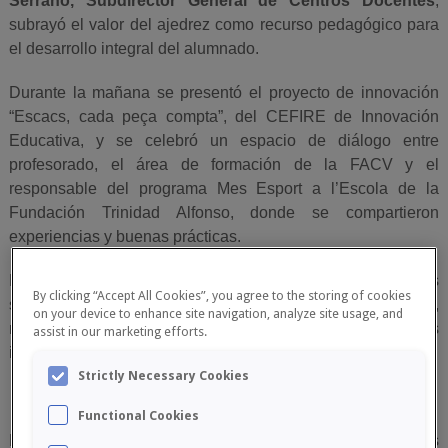
Serrano, Subdirector General de Centros Docentes
,
subrayó el valor del ajedrez como recurso pedagógico para
el desarrollo integral del alumnado.
Durante la mañana se presentó el proyecto de innovación
“Escacs, cada peça compta”, del CEFIRE de Innovación
Educativa, y se celebró un espacio de diálogo entre
profesorado, el área de formación de la FACV y el
responsable del programa Mes Esport a l’Escola de la
Fundación Trinidad Alfonso, donde se compartieron
experiencias y buenas prácticas.
Por la tarde, los asistentes participaron en talleres prácticos
By clicking “Accept All Cookies”, you agree to the storing of cookies
simultáneos centrados en ajedrez y movimiento,
on your device to enhance site navigation, analyze site usage, and
matemáticas, recursos digitales y experiencias
assist in our marketing efforts.
interdisciplinares en Primaria y Secundaria.
Strictly Necessary Cookies
Álbum de fotos del Congreso
Functional Cookies
El segundo día, en modalidad online, incluyó ponencias