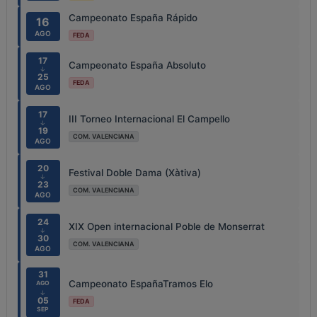
Campeonato España Rápido
16
AGO
FEDA
17
Campeonato España Absoluto
↓
25
FEDA
AGO
17
III Torneo Internacional El Campello
↓
19
COM. VALENCIANA
AGO
20
Festival Doble Dama (Xàtiva)
↓
23
COM. VALENCIANA
AGO
24
XIX Open internacional Poble de Monserrat
↓
30
COM. VALENCIANA
AGO
31
Campeonato EspañaTramos Elo
AGO
↓
05
FEDA
SEP