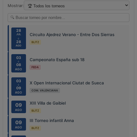
Mostrar:
28
Circuito Ajedrez Verano - Entre Dos Sierras
JUL
↓
28
BLITZ
AGO
03
Campeonato España sub 18
↓
08
FEDA
AGO
03
X Open Internacional Ciutat de Sueca
↓
09
COM. VALENCIANA
AGO
XIII Villa de Gaibiel
09
AGO
BLITZ
III Torneo infantil Anna
09
AGO
BLITZ