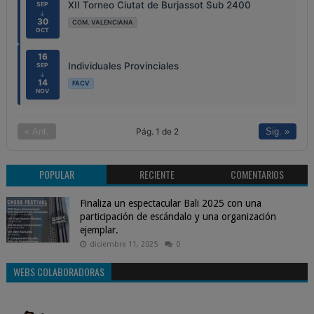
XII Torneo Ciutat de Burjassot Sub 2400
SEP
↓
30
COM. VALENCIANA
OCT
16
Individuales Provinciales
SEP
↓
14
FACV
NOV
Pág. 1 de 2
« Ant.
Sig. »
POPULAR
RECIENTE
COMENTARIOS
Finaliza un espectacular Bali 2025 con una
participación de escándalo y una organización
ejemplar.
diciembre 11, 2025
0
WEBS COLABORADORAS