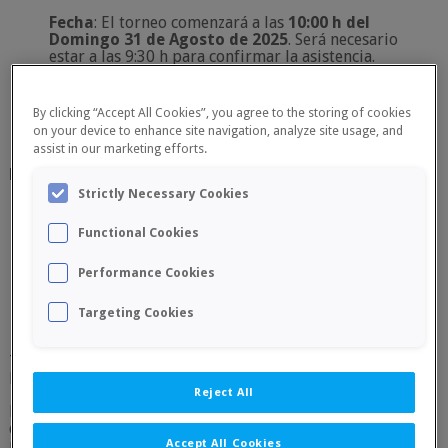
Fecha
: El torneo comenzará a las
10:00 h del
Domingo 31 de Agosto de 2025
. Será necesario
estar a las 9:30 h para confirmar la asistencia.
By clicking “Accept All Cookies”, you agree to the storing of cookies
Lugar
: Auditorio municipal.
Av. Constitución,
on your device to enhance site navigation, analyze site usage, and
111, 46821 Chella, Valencia
assist in our marketing efforts.
DATOS DEL TORNEO
Strictly Necessary Cookies
Functional Cookies
Ritmo de juego
: 7 minutos con incremento de 3
segundos por jugada
Performance Cookies
Targeting Cookies
Sistema de juego
: Suizo a 7 rondas
Torneo puntuable para el I Circuito Infantil LA CANAL DE
NAVARRÉS.
Reject All
La organización se reserva el derecho a reducir el número
de rondas. En ese caso, se avisará antes de comenzar la
Accept All Cookies
primera ronda.