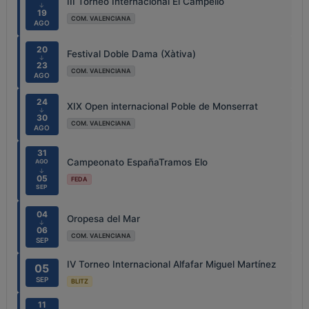
III Torneo Internacional El Campello
↓
19
COM. VALENCIANA
AGO
20
Festival Doble Dama (Xàtiva)
↓
23
COM. VALENCIANA
AGO
24
XIX Open internacional Poble de Monserrat
↓
30
COM. VALENCIANA
AGO
31
Campeonato EspañaTramos Elo
AGO
↓
05
FEDA
SEP
04
Oropesa del Mar
↓
06
COM. VALENCIANA
SEP
IV Torneo Internacional Alfafar Miguel Martínez
05
SEP
BLITZ
11