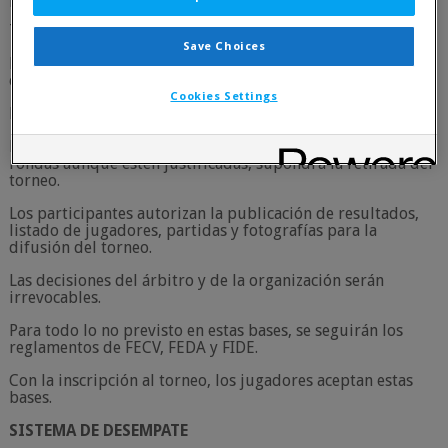
Torneo no computable para valoración FIDE ni FEDA.
Save Choices
El ranking inicial se confeccionará según el ELO FIDE
estándar de cada jugador.
Cookies Settings
No es necesario estar federado para participar.
La incomparecencia no justificada a una ronda, o a dos
rondas aunque estén justificadas, supondrá la retirada del
torneo.
Los participantes autorizan la publicación de resultados,
listado de jugadores, partidas y fotografías para la
difusión del torneo.
Las decisiones del árbitro y de la organización serán
irrevocables.
Para todo lo no previsto en estas bases, se seguirán los
reglamentos de FECV, FEDA y FIDE.
Con la inscripción al torneo, los jugadores aceptan estas
bases.
SISTEMA DE DESEMPATE