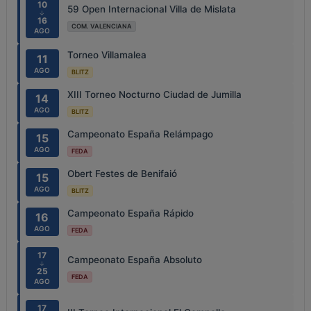
10
59 Open Internacional Villa de Mislata
↓
16
COM. VALENCIANA
AGO
Torneo Villamalea
11
AGO
BLITZ
XIII Torneo Nocturno Ciudad de Jumilla
14
AGO
BLITZ
Campeonato España Relámpago
15
AGO
FEDA
Obert Festes de Benifaió
15
AGO
BLITZ
Campeonato España Rápido
16
AGO
FEDA
17
Campeonato España Absoluto
↓
25
FEDA
AGO
17