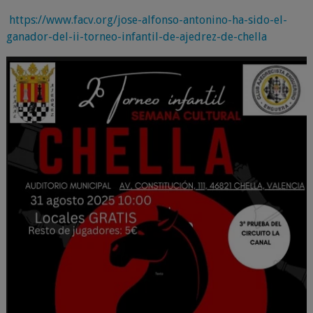
https://www.facv.org/jose-alfonso-antonino-ha-sido-el-
ganador-del-ii-torneo-infantil-de-ajedrez-de-chella