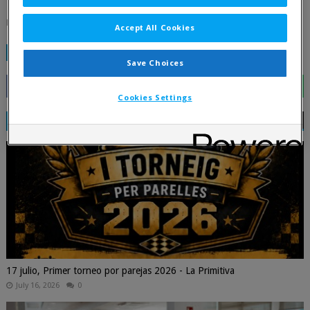
📖 Las bases se pueden consultar aquí:
Bases
Accept All Cookies
TAGS:
FINALIZADOS
Save Choices
Cookies Settings
RELATED POSTS
17 julio, Primer torneo por parejas 2026 - La Primitiva
July 16, 2026
0