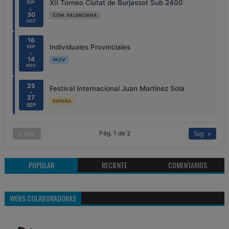
XII Torneo Ciutat de Burjassot Sub 2400
SEP
↓
30
COM. VALENCIANA
OCT
16
Individuales Provinciales
SEP
↓
14
FACV
NOV
25
Festival Internacional Juan Martínez Sola
↓
27
ESPAÑA
SEP
Pág. 1 de 2
« Ant.
Sig. »
POPULAR
RECIENTE
COMENTARIOS
WEBS COLABORADORAS