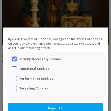
By clicking “Accept All Cookies”, you agree to the storing of cookies
on your device to enhance site navigation, analyze site usage, and
assist in our marketing efforts.
Esta es la web con toda la
Strictly Necessary Cookies
información:
https://open.ajedreztomelloso.com/
Functional Cookies
📅 ¿Cuándo? Del 17 de octubre al 19 de octubre de 2025
Performance Cookies
⌛ ¿Ritmo de juego? 60 min + 30 seg por jugada
Targeting Cookies
🏆​ Más de 3.000 € en premios:
Ver Premios
👀 Enlace en
Info64
.
Reject All