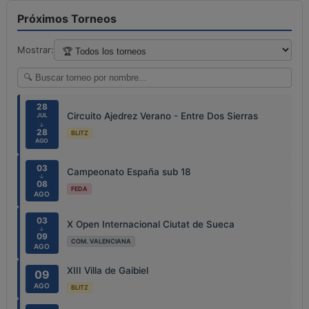
Próximos Torneos
Mostrar:
28
Circuito Ajedrez Verano - Entre Dos Sierras
JUL
↓
28
BLITZ
AGO
03
Campeonato España sub 18
↓
08
FEDA
AGO
03
X Open Internacional Ciutat de Sueca
↓
09
COM. VALENCIANA
AGO
XIII Villa de Gaibiel
09
AGO
BLITZ