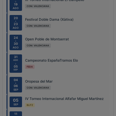
↓
19
COM. VALENCIANA
AGO
20
Festival Doble Dama (Xàtiva)
↓
23
COM. VALENCIANA
AGO
24
Open Poble de Montserrat
↓
30
COM. VALENCIANA
AGO
31
Campeonato EspañaTramos Elo
AGO
↓
05
FEDA
SEP
04
Oropesa del Mar
↓
06
COM. VALENCIANA
SEP
IV Torneo Internacional Alfafar Miguel Martínez
05
SEP
BLITZ
11