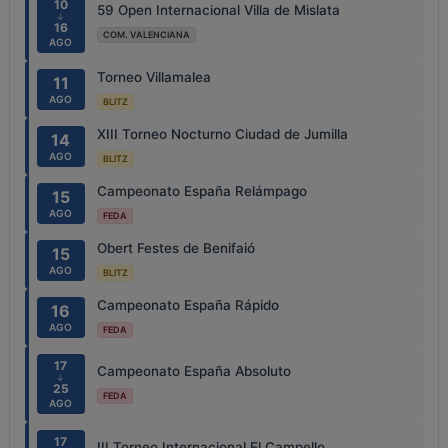
10
59 Open Internacional Villa de Mislata
↓
16
COM. VALENCIANA
AGO
Torneo Villamalea
11
AGO
BLITZ
XIII Torneo Nocturno Ciudad de Jumilla
14
AGO
BLITZ
Campeonato España Relámpago
15
AGO
FEDA
Obert Festes de Benifaió
15
AGO
BLITZ
Campeonato España Rápido
16
AGO
FEDA
17
Campeonato España Absoluto
↓
25
FEDA
AGO
17
III Torneo Internacional El Campello