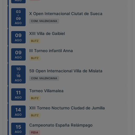
AGO
03
X Open Internacional Ciutat de Sueca
↓
09
COM. VALENCIANA
AGO
XIII Villa de Gaibiel
09
AGO
BLITZ
III Torneo infantil Anna
09
AGO
BLITZ
10
59 Open Internacional Villa de Mislata
↓
16
COM. VALENCIANA
AGO
Torneo Villamalea
11
AGO
BLITZ
XIII Torneo Nocturno Ciudad de Jumilla
14
AGO
BLITZ
Campeonato España Relámpago
15
AGO
FEDA