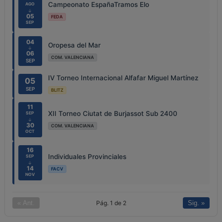
Campeonato EspañaTramos Elo
AGO
↓
05
FEDA
SEP
04
Oropesa del Mar
↓
06
COM. VALENCIANA
SEP
IV Torneo Internacional Alfafar Miguel Martínez
05
SEP
BLITZ
11
XII Torneo Ciutat de Burjassot Sub 2400
SEP
↓
30
COM. VALENCIANA
OCT
16
Individuales Provinciales
SEP
↓
14
FACV
NOV
Pág. 1 de 2
« Ant.
Sig. »