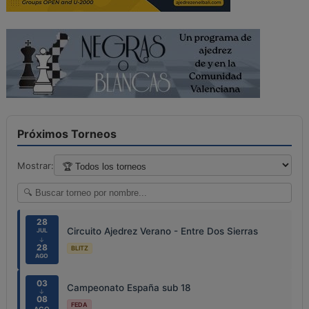
Próximos Torneos
Mostrar:
28
Circuito Ajedrez Verano - Entre Dos Sierras
JUL
↓
28
BLITZ
AGO
03
Campeonato España sub 18
↓
08
FEDA