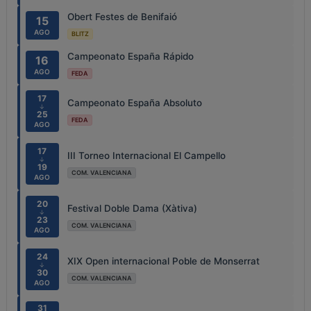
Obert Festes de Benifaió
15
AGO
BLITZ
Campeonato España Rápido
16
AGO
FEDA
17
Campeonato España Absoluto
↓
25
FEDA
AGO
17
III Torneo Internacional El Campello
↓
19
COM. VALENCIANA
AGO
20
Festival Doble Dama (Xàtiva)
↓
23
COM. VALENCIANA
AGO
24
XIX Open internacional Poble de Monserrat
↓
30
COM. VALENCIANA
AGO
31