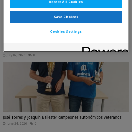
Accept All Cookies
Save Choices
Cookies Settings
26-28 junio, IRT Sub-2000 Playas de Guardamar, vence Martín
Otero (crónica)
July 02, 2026
0
José Torres y Joaquín Ballester campeones autonómicos veteranos
June 24, 2026
0