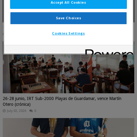
Accept All Cookies
Save Choices
17 julio, Primer torneo por parejas 2026 - La Primitiva
Cookies Settings
July 16, 2026
0
26-28 junio, IRT Sub-2000 Playas de Guardamar, vence Martín
Otero (crónica)
July 02, 2026
0