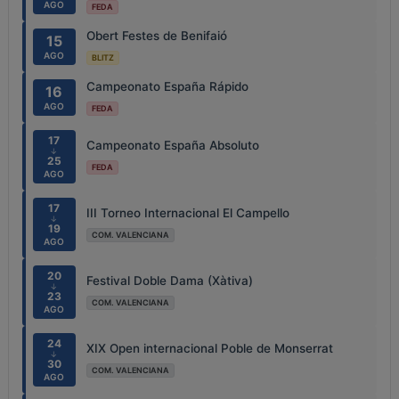
AGO
FEDA
Obert Festes de Benifaió
15
AGO
BLITZ
Campeonato España Rápido
16
AGO
FEDA
17
Campeonato España Absoluto
↓
25
FEDA
AGO
17
III Torneo Internacional El Campello
↓
19
COM. VALENCIANA
AGO
20
Festival Doble Dama (Xàtiva)
↓
23
COM. VALENCIANA
AGO
24
XIX Open internacional Poble de Monserrat
↓
30
COM. VALENCIANA
AGO