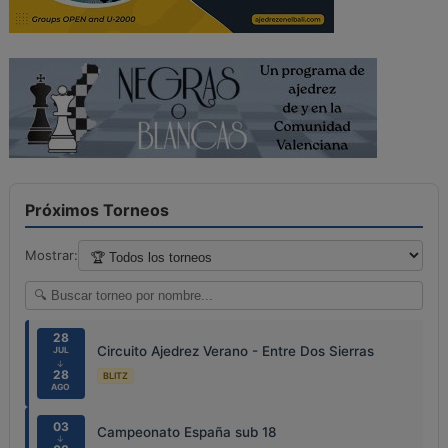
Próximos Torneos
Mostrar:
28
Circuito Ajedrez Verano - Entre Dos Sierras
JUL
↓
28
BLITZ
AGO
03
Campeonato España sub 18
↓