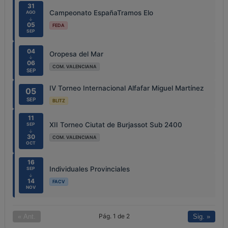
31
Campeonato EspañaTramos Elo
AGO
↓
05
FEDA
SEP
04
Oropesa del Mar
↓
06
COM. VALENCIANA
SEP
IV Torneo Internacional Alfafar Miguel Martínez
05
SEP
BLITZ
11
XII Torneo Ciutat de Burjassot Sub 2400
SEP
↓
30
COM. VALENCIANA
OCT
16
Individuales Provinciales
SEP
↓
14
FACV
NOV
Pág. 1 de 2
« Ant.
Sig. »