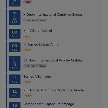
08
FEDA
AGO
03
X Open Internacional Ciutat de Sueca
↓
09
COM. VALENCIANA
AGO
XIII Villa de Gaibiel
09
AGO
BLITZ
III Torneo infantil Anna
09
AGO
BLITZ
10
59 Open Internacional Villa de Mislata
↓
16
COM. VALENCIANA
AGO
Torneo Villamalea
11
AGO
BLITZ
XIII Torneo Nocturno Ciudad de Jumilla
14
AGO
BLITZ
Campeonato España Relámpago
15