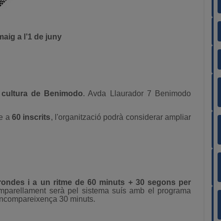
ig a l’1 de juny
 cultura de Benimodo
. Avda Llaurador 7 Benimodo
be a
60 inscrits
, l'organització podrà considerar ampliar
rondes i a un ritme de 60 minuts + 30 segons per
mparellament serà pel sistema suís amb el programa
incompareixença 30 minuts.