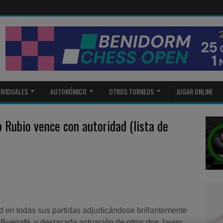
DIVIDUALES
AUTONÓMICO
OTROS TORNEOS
JUGAR ONLINE
Rubio vence con autoridad (lista de
 en todas sus partidas adjudicándose brillantemente
 Buenafé, y destacada actuación de otros dos Javier,