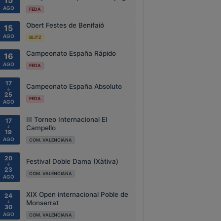
15
AGO
FEDA
Obert Festes de Benifaió
15
AGO
BLITZ
Campeonato España Rápido
16
AGO
FEDA
17
Campeonato España Absoluto
↓
25
FEDA
AGO
III Torneo Internacional El
17
↓
Campello
19
AGO
COM. VALENCIANA
20
Festival Doble Dama (Xàtiva)
↓
23
COM. VALENCIANA
AGO
XIX Open internacional Poble de
24
↓
Monserrat
30
AGO
COM. VALENCIANA