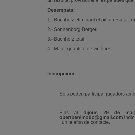
un resultat provisional a les partides que fa
Desempats:
1.- Buchholz eliminant el pitjor resultat. (ri
2.- Sonnenborg-Berger.
3.- Buchholz total.
4.- Major quantitat de victòries
Inscripcions:
Sols poden participar jugadors am
Fins al
dijous 29 de mai
obertbenimodo@gmail.com
indic
i un telèfon de contacte.