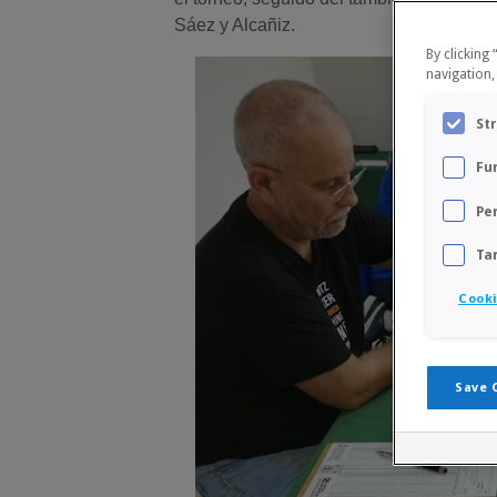
Sáez y Alcañiz.
By clicking
navigation,
St
Fu
Pe
Ta
Cooki
Save 