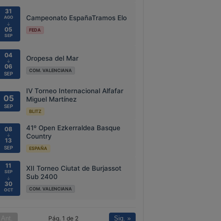
31
Campeonato EspañaTramos Elo
AGO
↓
05
FEDA
SEP
04
Oropesa del Mar
↓
06
COM. VALENCIANA
SEP
IV Torneo Internacional Alfafar
05
Miguel Martínez
SEP
BLITZ
41º Open Ezkerraldea Basque
08
↓
Country
13
SEP
ESPAÑA
11
XII Torneo Ciutat de Burjassot
SEP
Sub 2400
↓
30
COM. VALENCIANA
OCT
Pág. 1 de 2
 Ant.
Sig. »