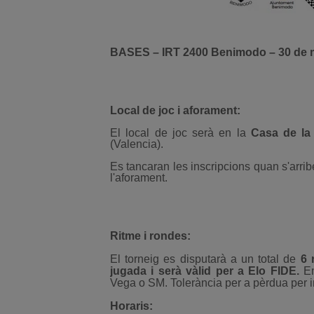
BASES – IRT 2400 Benimodo – 30 de ma
Local de joc i aforament:
El local de joc serà en la
Casa de la
(Valencia).
Es tancaran les inscripcions quan s'arri
l'aforament.
Ritme i rondes:
El torneig es disputarà a un total de
6 
jugada i serà vàlid per a Elo FIDE.
E
Vega o SM. Tolerància per a pèrdua per 
Horaris: