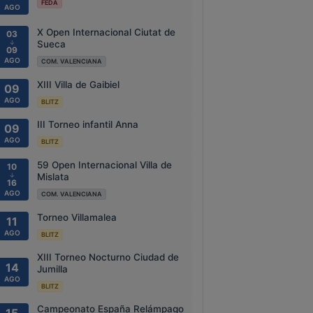
FEDA
AGO
X Open Internacional Ciutat de
03
↓
Sueca
09
AGO
COM. VALENCIANA
XIII Villa de Gaibiel
09
AGO
BLITZ
III Torneo infantil Anna
09
AGO
BLITZ
59 Open Internacional Villa de
10
↓
Mislata
16
AGO
COM. VALENCIANA
Torneo Villamalea
11
AGO
BLITZ
XIII Torneo Nocturno Ciudad de
14
Jumilla
AGO
BLITZ
Campeonato España Relámpago