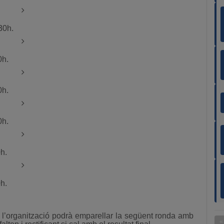
30h.
0h.
0h.
0h.
h.
h.
 l’organització podrà emparellar la següent ronda amb
«