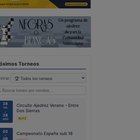
óximos Torneos
strar:
28
Circuito Ajedrez Verano - Entre
JUL
Dos Sierras
↓
28
BLITZ
AGO
03
Campeonato España sub 18
↓
08