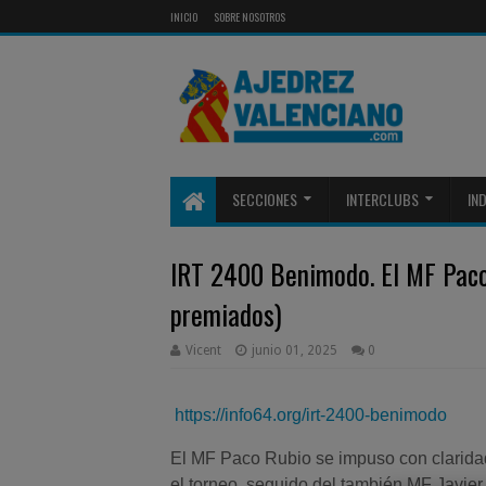
INICIO
SOBRE NOSOTROS
SECCIONES
INTERCLUBS
IN
IRT 2400 Benimodo. El MF Paco 
premiados)
Vicent
junio 01, 2025
0
https://info64.org/irt-2400-benimodo
El MF Paco Rubio se impuso con claridad
el torneo, seguido del también MF Javier