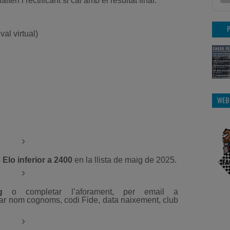
lten i rectificant si cal amb el resultat final.
val virtual)
WEB
b
Elo inferior a 2400
en la llista de maig de 2025.
g
o completar l’aforament, per email a
ar nom cognoms, codi Fide, data naixement, club