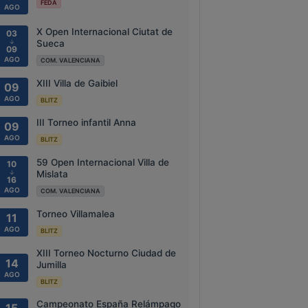
FEDA
AGO
X Open Internacional Ciutat de
03
↓
Sueca
09
AGO
COM. VALENCIANA
XIII Villa de Gaibiel
09
AGO
BLITZ
III Torneo infantil Anna
09
AGO
BLITZ
59 Open Internacional Villa de
10
↓
Mislata
16
AGO
COM. VALENCIANA
Torneo Villamalea
11
AGO
BLITZ
XIII Torneo Nocturno Ciudad de
14
Jumilla
AGO
BLITZ
Campeonato España Relámpago