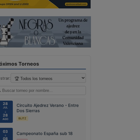
óximos Torneos
strar:
28
Circuito Ajedrez Verano - Entre
JUL
Dos Sierras
↓
28
BLITZ
AGO
03
Campeonato España sub 18
↓
08