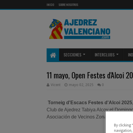
INICIO
SOBRE NOSOTROS
SECCIONES
INTERCLUBS
IN
11 mayo, Open Festes d'Alcoi 2
Vicent
mayo 02, 2025
0
Torneig d'Escacs Festes d'Alcoi 2025
Club de Ajedrez Tabiya Alcoy el Domingo 
Asociación de Vecinos Zona Nord de Alc
By clicking
navigation,