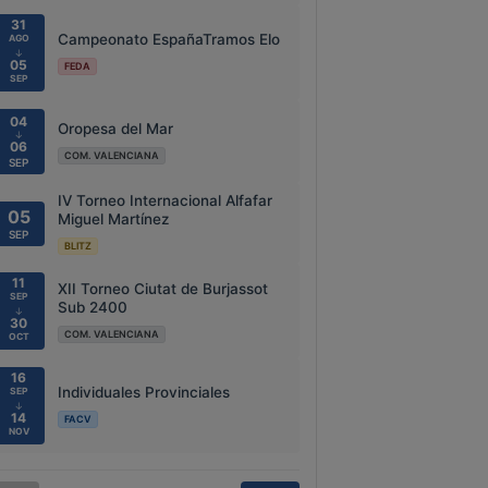
31
Campeonato EspañaTramos Elo
AGO
↓
05
FEDA
SEP
04
Oropesa del Mar
↓
06
COM. VALENCIANA
SEP
IV Torneo Internacional Alfafar
05
Miguel Martínez
SEP
BLITZ
11
XII Torneo Ciutat de Burjassot
SEP
Sub 2400
↓
30
COM. VALENCIANA
OCT
16
Individuales Provinciales
SEP
↓
14
FACV
NOV