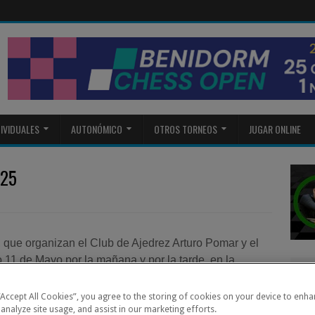
DIVIDUALES
AUTONÓMICO
OTROS TORNEOS
JUGAR ONLINE
025
, que organizan el Club de Ajedrez Arturo Pomar y el
11 de Mayo por la mañana y por la tarde, en la
oy.
 “Accept All Cookies”, you agree to the storing of cookies on your device to enha
 analyze site usage, and assist in our marketing efforts.