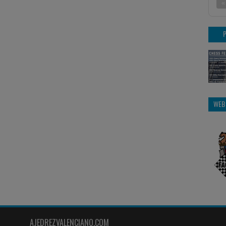
«
WEB
AJEDREZVALENCIANO.COM