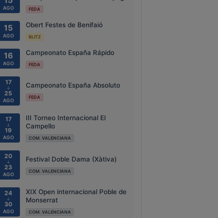
15
AGO
FEDA
Obert Festes de Benifaió
15
AGO
BLITZ
Campeonato España Rápido
16
AGO
FEDA
17
Campeonato España Absoluto
↓
25
FEDA
AGO
III Torneo Internacional El
17
↓
Campello
19
AGO
COM. VALENCIANA
20
Festival Doble Dama (Xàtiva)
↓
23
COM. VALENCIANA
AGO
XIX Open internacional Poble de
24
↓
Monserrat
30
AGO
COM. VALENCIANA