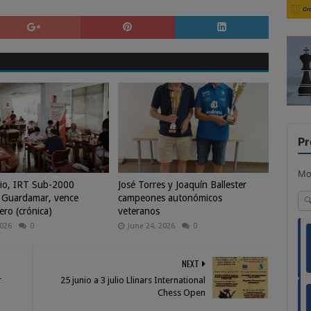
Pr
Mo
io, IRT Sub-2000
José Torres y Joaquín Ballester
 Guardamar, vence
campeones autonómicos
ero (crónica)
veteranos
2026
0
June 24, 2026
0
NEXT
r
25 junio a 3 julio Llinars International
Chess Open