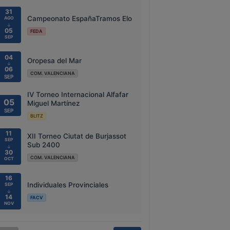
31
Campeonato EspañaTramos Elo
AGO
↓
05
FEDA
SEP
04
Oropesa del Mar
↓
06
COM. VALENCIANA
SEP
IV Torneo Internacional Alfafar
05
Miguel Martínez
SEP
BLITZ
11
XII Torneo Ciutat de Burjassot
SEP
Sub 2400
↓
30
COM. VALENCIANA
OCT
16
Individuales Provinciales
SEP
↓
14
FACV
NOV