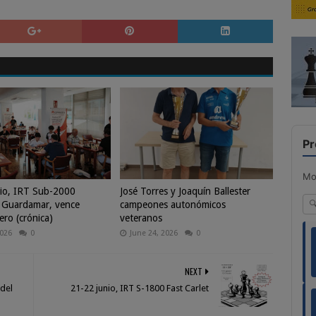
Pr
Mo
io, IRT Sub-2000
José Torres y Joaquín Ballester
 Guardamar, vence
campeones autonómicos
ero (crónica)
veteranos
2026
0
June 24, 2026
0
NEXT
 del
21-22 junio, IRT S-1800 Fast Carlet