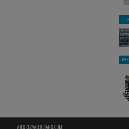
«
WEB
AJEDREZVALENCIANO.COM