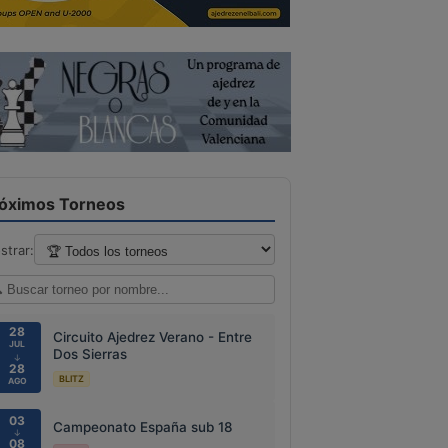
óximos Torneos
strar:
28
Circuito Ajedrez Verano - Entre
JUL
Dos Sierras
↓
28
BLITZ
AGO
03
Campeonato España sub 18
↓
08