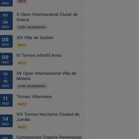
FEDA
AGO
X Open Internacional Ciutat de
03
↓
Sueca
09
AGO
COM. VALENCIANA
XIII Villa de Gaibiel
09
AGO
BLITZ
III Torneo infantil Anna
09
AGO
BLITZ
59 Open Internacional Villa de
10
↓
Mislata
16
AGO
COM. VALENCIANA
Torneo Villamalea
11
AGO
BLITZ
XIII Torneo Nocturno Ciudad de
14
Jumilla
AGO
BLITZ
Campeonato España Relámpago