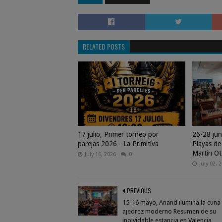
RELATED POSTS
17 julio, Primer torneo por
26-28 jun
parejas 2026 - La Primitiva
Playas de
Martín Ot
July 16, 2026
0
July 02, 
PREVIOUS
15-16 mayo, Anand ilumina la cuna
ajedrez moderno Resumen de su
inolvidable estancia en Valencia