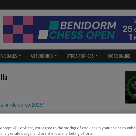
DIVIDUALES
AUTONÓMICO
OTROS TORNEOS
JUGAR ONLINE
lla
ez-fin-de-curso-2025/
se disputará Jumilla el próximo
sábado 28 de junio
,
 “Accept All Cookies”, you agree to the storing of cookies on your device to enha
 analyze site usage, and assist in our marketing efforts.