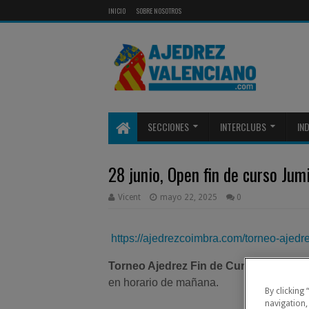
INICIO
SOBRE NOSOTROS
SECCIONES
INTERCLUBS
IN
28 junio, Open fin de curso Jumi
Vicent
mayo 22, 2025
0
https://ajedrezcoimbra.com/torneo-ajedr
Torneo Ajedrez Fin de Curso 2025
que 
en horario de mañana.
By clicking
navigation,