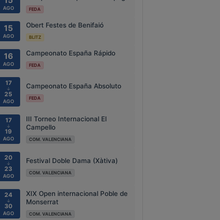
15
AGO
FEDA
Obert Festes de Benifaió
15
AGO
BLITZ
Campeonato España Rápido
16
AGO
FEDA
17
Campeonato España Absoluto
↓
25
FEDA
AGO
III Torneo Internacional El
17
↓
Campello
19
AGO
COM. VALENCIANA
20
Festival Doble Dama (Xàtiva)
↓
23
COM. VALENCIANA
AGO
XIX Open internacional Poble de
24
↓
Monserrat
30
AGO
COM. VALENCIANA