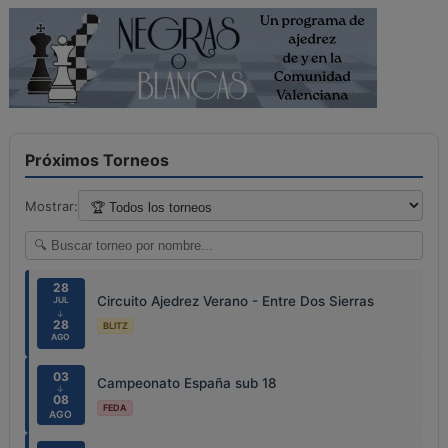
Próximos Torneos
Mostrar:
28
Circuito Ajedrez Verano - Entre Dos Sierras
JUL
↓
28
BLITZ
AGO
03
Campeonato España sub 18
↓
08
FEDA
AGO