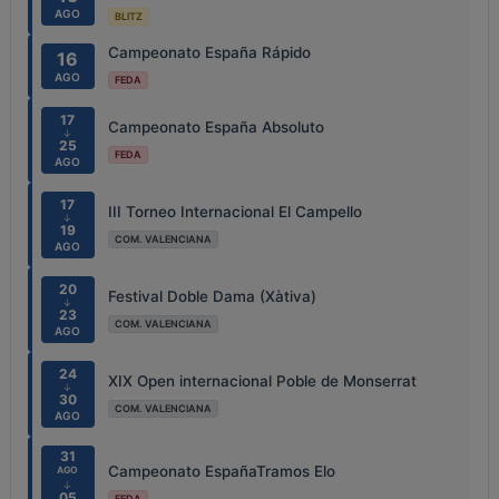
AGO
BLITZ
Campeonato España Rápido
16
AGO
FEDA
17
Campeonato España Absoluto
↓
25
FEDA
AGO
17
III Torneo Internacional El Campello
↓
19
COM. VALENCIANA
AGO
20
Festival Doble Dama (Xàtiva)
↓
23
COM. VALENCIANA
AGO
24
XIX Open internacional Poble de Monserrat
↓
30
COM. VALENCIANA
AGO
31
Campeonato EspañaTramos Elo
AGO
↓
05
FEDA