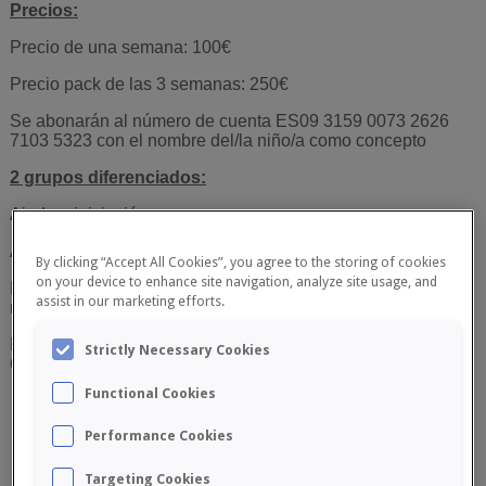
Precios:
Precio de una semana: 100€
Precio pack de las 3 semanas: 250€
Se abonarán al número de cuenta ES09 3159 0073 2626
7103 5323 con el nombre del/la niño/a como concepto
2 grupos diferenciados:
Ajedrez iniciación
Ajedrez intermedio/avanzado
By clicking “Accept All Cookies”, you agree to the storing of cookies
on your device to enhance site navigation, analyze site usage, and
La organización se reserva la opción de cancelar el curso si
assist in our marketing efforts.
no se llegase al número mínimo establecido por grupo
Más información en
camonteolivete@gmail.com
o
Strictly Necessary Cookies
603049924
Functional Cookies
Performance Cookies
Targeting Cookies