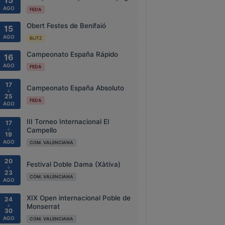
15
AGO
FEDA
Obert Festes de Benifaió
15
AGO
BLITZ
Campeonato España Rápido
16
AGO
FEDA
17
Campeonato España Absoluto
↓
25
FEDA
AGO
III Torneo Internacional El
17
↓
Campello
19
AGO
COM. VALENCIANA
20
Festival Doble Dama (Xàtiva)
↓
23
COM. VALENCIANA
AGO
XIX Open internacional Poble de
24
↓
Monserrat
30
AGO
COM. VALENCIANA