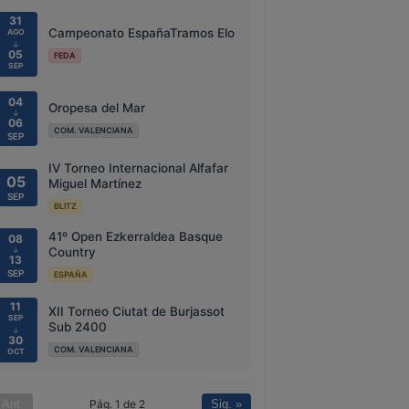
31
Campeonato EspañaTramos Elo
AGO
↓
05
FEDA
SEP
04
Oropesa del Mar
↓
06
COM. VALENCIANA
SEP
IV Torneo Internacional Alfafar
05
Miguel Martínez
SEP
BLITZ
41º Open Ezkerraldea Basque
08
↓
Country
13
SEP
ESPAÑA
11
XII Torneo Ciutat de Burjassot
SEP
Sub 2400
↓
30
COM. VALENCIANA
OCT
Pág. 1 de 2
 Ant.
Sig. »