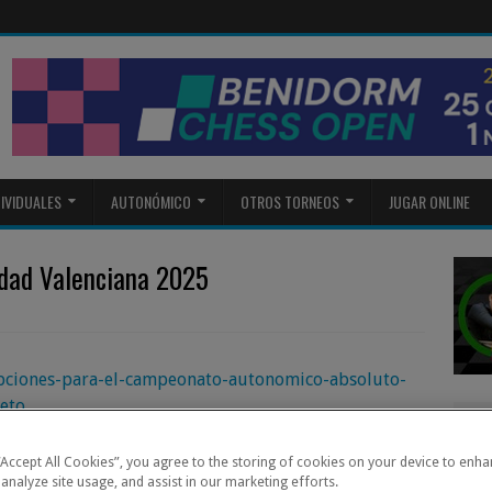
DIVIDUALES
AUTONÓMICO
OTROS TORNEOS
JUGAR ONLINE
dad Valenciana 2025
ripciones-para-el-campeonato-autonomico-absoluto-
eto
 “Accept All Cookies”, you agree to the storing of cookies on your device to enha
 analyze site usage, and assist in our marketing efforts.