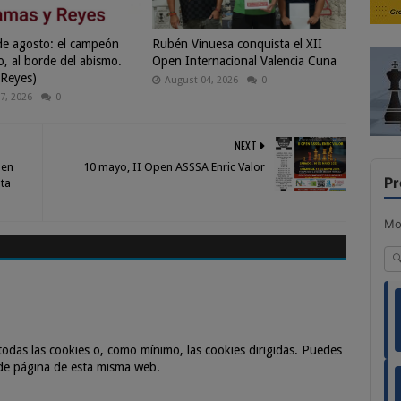
 de agosto: el campeón
Rubén Vinuesa conquista el XII
, al borde del abismo.
Open Internacional Valencia Cuna
 Reyes)
August 04, 2026
0
7, 2026
0
NEXT
 en
10 mayo, II Open ASSSA Enric Valor
Pr
ta
Mo
odas las cookies o, como mínimo, las cookies dirigidas. Puedes
 de página de esta misma web.