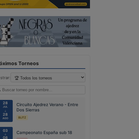
óximos Torneos
strar:
28
Circuito Ajedrez Verano - Entre
JUL
Dos Sierras
↓
28
BLITZ
AGO
03
Campeonato España sub 18
↓
08