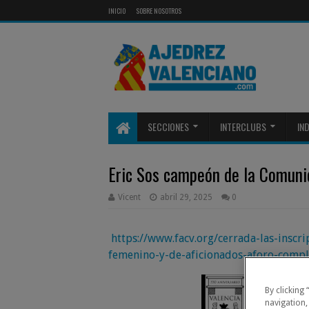
INICIO
SOBRE NOSOTROS
SECCIONES
INTERCLUBS
IN
Eric Sos campeón de la Comuni
Vicent
abril 29, 2025
0
https://www.facv.org/cerrada-las-insc
femenino-y-de-aficionados-aforo-compl
By clicking
navigation,