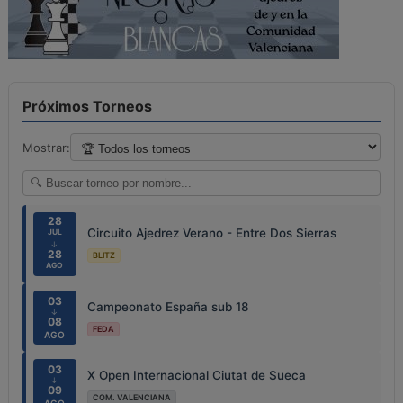
Próximos Torneos
Mostrar:
28
Circuito Ajedrez Verano - Entre Dos Sierras
JUL
↓
28
BLITZ
AGO
03
Campeonato España sub 18
↓
08
FEDA
AGO
03
X Open Internacional Ciutat de Sueca
↓
09
COM. VALENCIANA