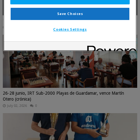
Save Choices
17 julio, Primer torneo por parejas 2026 - La Primitiva
July 16, 2026
0
Cookies Settings
26-28 junio, IRT Sub-2000 Playas de Guardamar, vence Martín
Otero (crónica)
July 02, 2026
0