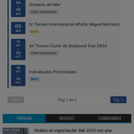
04
Oropesa del Mar
↓
06
COM. VALENCIANA
SEP
IV Torneo Internacional Alfafar Miguel Martínez
05
SEP
BLITZ
11
XII Torneo Ciutat de Burjassot Sub 2400
SEP
↓
30
COM. VALENCIANA
OCT
16
Individuales Provinciales
SEP
↓
14
FACV
NOV
Pág. 1 de 2
« Ant.
Sig. »
POPULAR
RECIENTE
COMENTARIOS
Finaliza un espectacular Bali 2025 con una