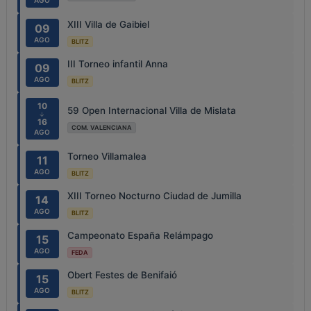
AGO
XIII Villa de Gaibiel
09
AGO
BLITZ
III Torneo infantil Anna
09
AGO
BLITZ
10
59 Open Internacional Villa de Mislata
↓
16
COM. VALENCIANA
AGO
Torneo Villamalea
11
AGO
BLITZ
XIII Torneo Nocturno Ciudad de Jumilla
14
AGO
BLITZ
Campeonato España Relámpago
15
AGO
FEDA
Obert Festes de Benifaió
15
AGO
BLITZ