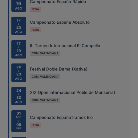
Campeonato España Rápido
16
AGO
FEDA
17
Campeonato España Absoluto
↓
25
FEDA
AGO
17
III Torneo Internacional El Campello
↓
19
COM. VALENCIANA
AGO
20
Festival Doble Dama (Xàtiva)
↓
23
COM. VALENCIANA
AGO
24
XIX Open internacional Poble de Monserrat
↓
30
COM. VALENCIANA
AGO
31
Campeonato EspañaTramos Elo
AGO
↓
05
FEDA
SEP