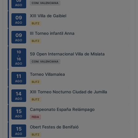
09
COM. VALENCIANA
AGO
XIII Villa de Gaibiel
09
AGO
BLITZ
III Torneo infantil Anna
09
AGO
BLITZ
10
59 Open Internacional Villa de Mislata
↓
16
COM. VALENCIANA
AGO
Torneo Villamalea
11
AGO
BLITZ
XIII Torneo Nocturno Ciudad de Jumilla
14
AGO
BLITZ
Campeonato España Relámpago
15
AGO
FEDA
Obert Festes de Benifaió
15
AGO
BLITZ