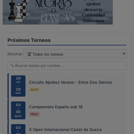
Próximos Torneos
Mostrar:
28
Circuito Ajedrez Verano - Entre Dos Sierras
JUL
↓
28
BLITZ
AGO
03
Campeonato España sub 18
↓
08
FEDA
AGO
03
X Open Internacional Ciutat de Sueca
↓