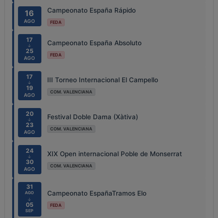
Campeonato España Rápido
16
AGO
FEDA
17
Campeonato España Absoluto
↓
25
FEDA
AGO
17
III Torneo Internacional El Campello
↓
19
COM. VALENCIANA
AGO
20
Festival Doble Dama (Xàtiva)
↓
23
COM. VALENCIANA
AGO
24
XIX Open internacional Poble de Monserrat
↓
30
COM. VALENCIANA
AGO
31
Campeonato EspañaTramos Elo
AGO
↓
05
FEDA
SEP