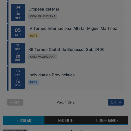
04
Oropesa del Mar
↓
06
COM. VALENCIANA
SEP
IV Torneo Internacional Alfafar Miguel Martínez
05
SEP
BLITZ
11
XII Torneo Ciutat de Burjassot Sub 2400
SEP
↓
30
COM. VALENCIANA
OCT
16
Individuales Provinciales
SEP
↓
14
FACV
NOV
Pág. 1 de 2
« Ant.
Sig. »
POPULAR
RECIENTE
COMENTARIOS