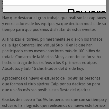
Sub 16 ha ganado el Súper equipazo del Calp A, seguidos
del Calp B y en tercer lugar el Gata A.
Hay que destacar el gran trabajo que realizan los capitanes
y entrenadores de los equipos ya que dedican mucho de su
tiempo para que podamos disfrutar de estos eventos.
Al finalizar el torneo, primeramente se dieron los trofeos
de la liga Comarcal individual Sub 16 en la que han
participado estos meses anteriores más de 100 niños de
toda la Comarca de la Marina Alta y a continuación se ha
hecho entrega de los trofeos a los 3 primeros equipos
Absolutos y Sub 16 clasificados del día de hoy.
Agrademos de nuevo el esfuerzo de Tod@s las personas
que forman el club ajedrez Calp por su dedicación para
que un año más sea posible esta fiesta del Ajedrez.
Gracias de nuevo a Tod@s las personas que con su tiempo y
esfuerzo han logrado que realicemos de nuevo este torneo.