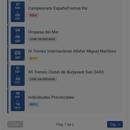
31
Campeonato EspañaTramos Elo
AGO
↓
05
FEDA
SEP
04
Oropesa del Mar
↓
06
COM. VALENCIANA
SEP
IV Torneo Internacional Alfafar Miguel Martínez
05
SEP
BLITZ
11
XII Torneo Ciutat de Burjassot Sub 2400
SEP
↓
30
COM. VALENCIANA
OCT
16
Individuales Provinciales
SEP
↓
14
FACV
NOV
Pág. 1 de 2
« Ant.
Sig. »