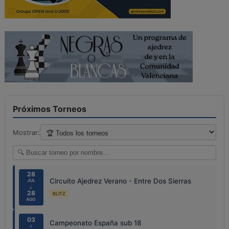
Próximos Torneos
Mostrar:
28
Circuito Ajedrez Verano - Entre Dos Sierras
JUL
↓
28
BLITZ
AGO
03
Campeonato España sub 18
↓