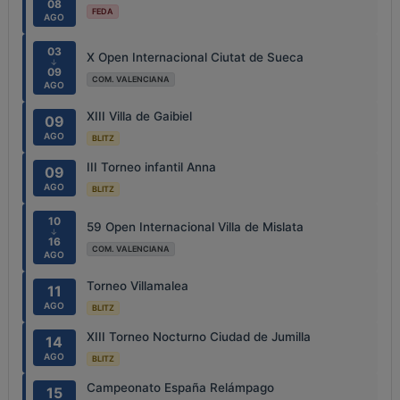
08
FEDA
AGO
03
X Open Internacional Ciutat de Sueca
↓
09
COM. VALENCIANA
AGO
XIII Villa de Gaibiel
09
AGO
BLITZ
III Torneo infantil Anna
09
AGO
BLITZ
10
59 Open Internacional Villa de Mislata
↓
16
COM. VALENCIANA
AGO
Torneo Villamalea
11
AGO
BLITZ
XIII Torneo Nocturno Ciudad de Jumilla
14
AGO
BLITZ
Campeonato España Relámpago
15