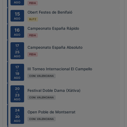
AGO
FEDA
Obert Festes de Benifaió
15
AGO
BLITZ
Campeonato España Rápido
16
AGO
FEDA
17
Campeonato España Absoluto
↓
25
FEDA
AGO
17
III Torneo Internacional El Campello
↓
19
COM. VALENCIANA
AGO
20
Festival Doble Dama (Xàtiva)
↓
23
COM. VALENCIANA
AGO
24
Open Poble de Montserrat
↓
30
COM. VALENCIANA
AGO