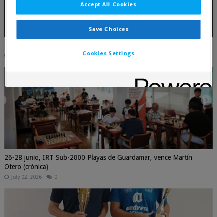
Accept All Cookies
Save Choices
17 julio, Primer torneo por parejas 2026 - La Primitiva
Cookies Settings
July 16, 2026
0
26-28 junio, IRT Sub-2000 Playas de Guardamar, vence Martín
Otero (crónica)
July 02, 2026
0