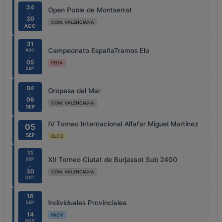
24
Open Poble de Montserrat
↓
30
COM. VALENCIANA
AGO
31
Campeonato EspañaTramos Elo
AGO
↓
05
FEDA
SEP
04
Oropesa del Mar
↓
06
COM. VALENCIANA
SEP
IV Torneo Internacional Alfafar Miguel Martínez
05
SEP
BLITZ
11
XII Torneo Ciutat de Burjassot Sub 2400
SEP
↓
30
COM. VALENCIANA
OCT
16
Individuales Provinciales
SEP
↓
14
FACV
NOV