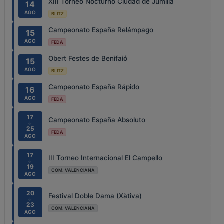
XIII Torneo Nocturno Ciudad de Jumilla
14
AGO
BLITZ
Campeonato España Relámpago
15
AGO
FEDA
Obert Festes de Benifaió
15
AGO
BLITZ
Campeonato España Rápido
16
AGO
FEDA
17
Campeonato España Absoluto
↓
25
FEDA
AGO
17
III Torneo Internacional El Campello
↓
19
COM. VALENCIANA
AGO
20
Festival Doble Dama (Xàtiva)
↓
23
COM. VALENCIANA
AGO