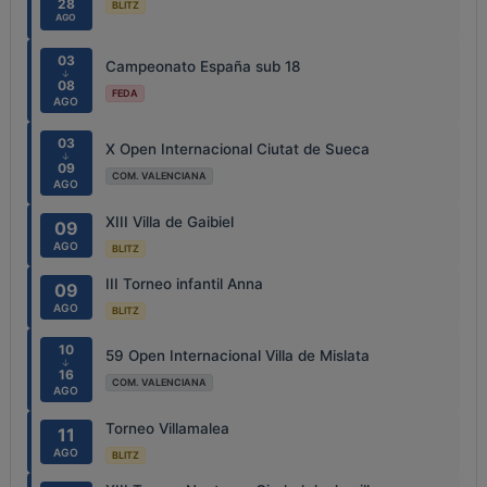
28
BLITZ
AGO
03
Campeonato España sub 18
↓
08
FEDA
AGO
03
X Open Internacional Ciutat de Sueca
↓
09
COM. VALENCIANA
AGO
XIII Villa de Gaibiel
09
AGO
BLITZ
III Torneo infantil Anna
09
AGO
BLITZ
10
59 Open Internacional Villa de Mislata
↓
16
COM. VALENCIANA
AGO
Torneo Villamalea
11
AGO
BLITZ