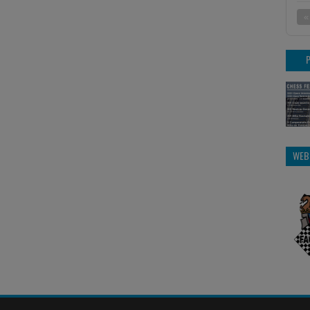
«
WEB