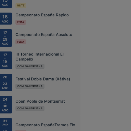
15
AGO
BLITZ
Campeonato España Rápido
16
AGO
FEDA
17
Campeonato España Absoluto
↓
25
FEDA
AGO
III Torneo Internacional El
17
↓
Campello
19
AGO
COM. VALENCIANA
20
Festival Doble Dama (Xàtiva)
↓
23
COM. VALENCIANA
AGO
24
Open Poble de Montserrat
↓
30
COM. VALENCIANA
AGO
31
Campeonato EspañaTramos Elo
AGO
↓