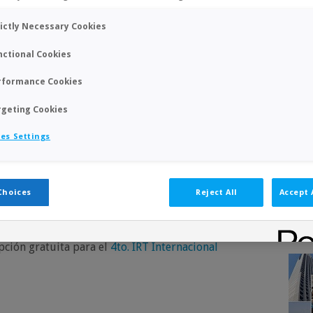
rictly Necessary Cookies
nctional Cookies
rformance Cookies
rgeting Cookies
es Settings
Choices
Reject All
Accept 
pción gratuita para el
4to. IRT Internacional