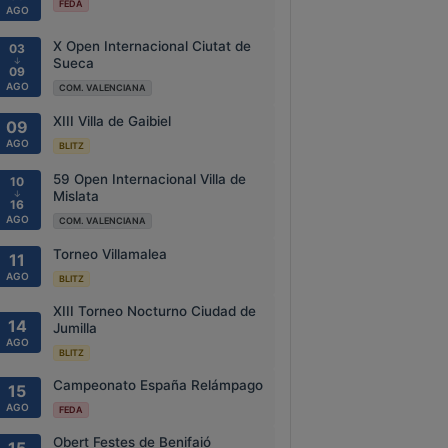
FEDA
AGO
X Open Internacional Ciutat de
03
↓
Sueca
09
AGO
COM. VALENCIANA
XIII Villa de Gaibiel
09
AGO
BLITZ
59 Open Internacional Villa de
10
↓
Mislata
16
AGO
COM. VALENCIANA
Torneo Villamalea
11
AGO
BLITZ
XIII Torneo Nocturno Ciudad de
14
Jumilla
AGO
BLITZ
Campeonato España Relámpago
15
AGO
FEDA
Obert Festes de Benifaió