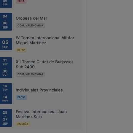
05
FEDA
SEP
04
Oropesa del Mar
↓
06
COM. VALENCIANA
SEP
IV Torneo Internacional Alfafar
05
Miguel Martínez
SEP
BLITZ
11
XII Torneo Ciutat de Burjassot
SEP
Sub 2400
↓
30
COM. VALENCIANA
OCT
16
Individuales Provinciales
SEP
↓
14
FACV
NOV
Festival Internacional Juan
25
↓
Martínez Sola
27
SEP
ESPAÑA