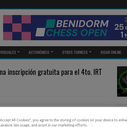
DIVIDUALES
AUTONÓMICO
OTROS TORNEOS
JUGAR ONLINE
 inscripción gratuita para el 4to. IRT
moción finalizada
 “Accept All Cookies”, you agree to the storing of cookies on your device to enha
 analyze site usage, and assist in our marketing efforts.