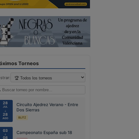
óximos Torneos
strar:
28
Circuito Ajedrez Verano - Entre
JUL
Dos Sierras
↓
28
BLITZ
AGO
03
Campeonato España sub 18
↓
08