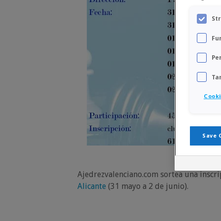
St
Fu
Pe
Ta
Cooki
Save 
Ajedrezvalenciano.com sortea una inscri
Alicante
(31 mayo a 2 de junio).