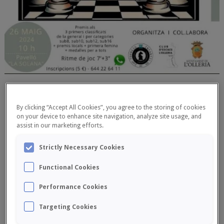
By clicking “Accept All Cookies”, you agree to the storing of cookies
on your device to enhance site navigation, analyze site usage, and
assist in our marketing efforts.
Strictly Necessary Cookies
Functional Cookies
Performance Cookies
II TORNEIG INFANTIL L’OLLERIA
Targeting Cookies