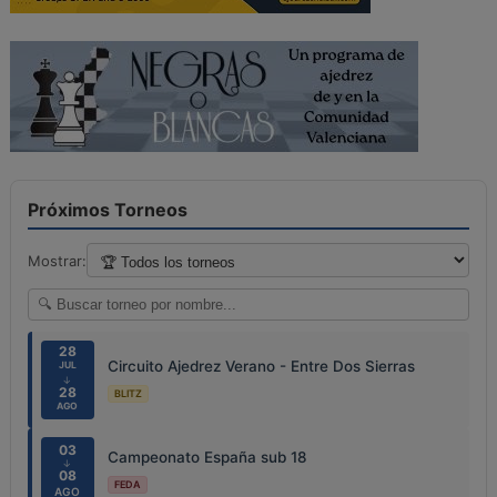
Próximos Torneos
Mostrar:
28
Circuito Ajedrez Verano - Entre Dos Sierras
JUL
↓
28
BLITZ
AGO
03
Campeonato España sub 18
↓
08
FEDA
AGO