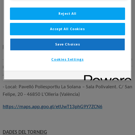
II Circuit Intercomarcal
Reject All
Accept All Cookies
BASES DEL TORNEIG
Save Choices
LLOC I DATA
- Data: El torneig començarà a les 10 h del diumenge
26 de
Cookies Settings
maig de 2024.
S’haurà d’estar a les 9:30 per confirmar
assistència.
- Local: Pavelló Poliesportiu La Solana – Sala Polivalent. C/ San
Felipe, 20 - 46850 L'Olleria (València)
https://maps.app.goo.gl/etUwT13phG9Y7ZCN6
DADES DEL TORNEIG