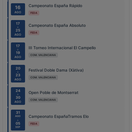
Campeonato España Rápido
16
AGO
FEDA
17
Campeonato España Absoluto
↓
25
FEDA
AGO
17
III Torneo Internacional El Campello
↓
19
COM. VALENCIANA
AGO
20
Festival Doble Dama (Xàtiva)
↓
23
COM. VALENCIANA
AGO
24
Open Poble de Montserrat
↓
30
COM. VALENCIANA
AGO
31
Campeonato EspañaTramos Elo
AGO
↓
05
FEDA
SEP