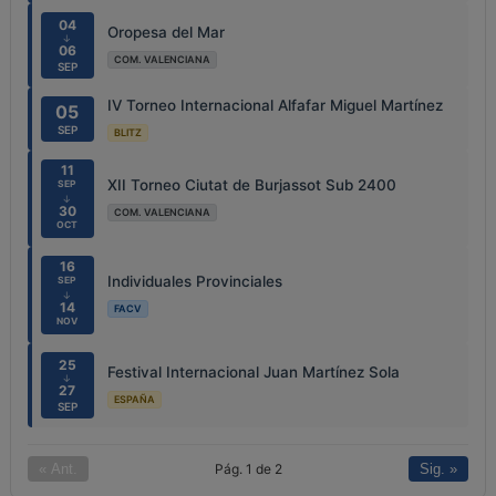
04
Oropesa del Mar
↓
06
COM. VALENCIANA
SEP
IV Torneo Internacional Alfafar Miguel Martínez
05
SEP
BLITZ
11
XII Torneo Ciutat de Burjassot Sub 2400
SEP
↓
30
COM. VALENCIANA
OCT
16
Individuales Provinciales
SEP
↓
14
FACV
NOV
25
Festival Internacional Juan Martínez Sola
↓
27
ESPAÑA
SEP
Pág. 1 de 2
« Ant.
Sig. »