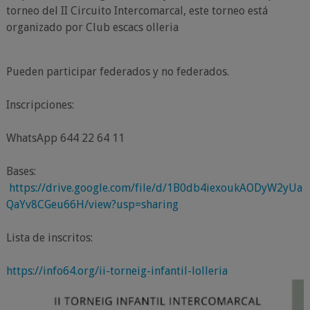
torneo del II Circuito Intercomarcal, este torneo está
organizado por Club escacs olleria
Pueden participar federados y no federados.
Inscripciones:
WhatsApp 644 22 64 11
Bases:
https://drive.google.com/file/d/1B0db4iexoukAODyW2yUa
QaYv8CGeu66H/view?usp=sharing
Lista de inscritos:
https://info64.org/ii-torneig-infantil-lolleria