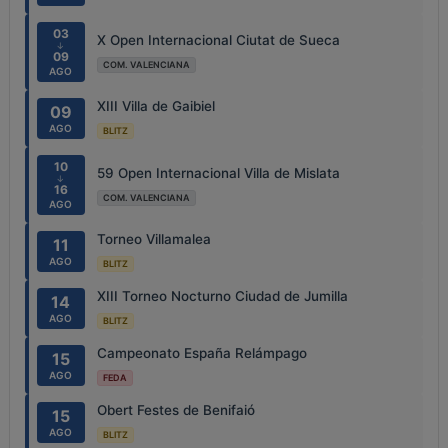
03
X Open Internacional Ciutat de Sueca
↓
09
COM. VALENCIANA
AGO
XIII Villa de Gaibiel
09
AGO
BLITZ
10
59 Open Internacional Villa de Mislata
↓
16
COM. VALENCIANA
AGO
Torneo Villamalea
11
AGO
BLITZ
XIII Torneo Nocturno Ciudad de Jumilla
14
AGO
BLITZ
Campeonato España Relámpago
15
AGO
FEDA
Obert Festes de Benifaió
15
AGO
BLITZ