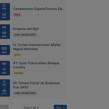
31
Campeonato EspañaTramos Elo
AGO
↓
05
FEDA
SEP
04
Oropesa del Mar
↓
06
COM. VALENCIANA
SEP
IV Torneo Internacional Alfafar
05
Miguel Martínez
SEP
BLITZ
41º Open Ezkerraldea Basque
08
↓
Country
13
SEP
ESPAÑA
11
XII Torneo Ciutat de Burjassot
SEP
Sub 2400
↓
30
COM. VALENCIANA
OCT
Pág. 1 de 2
 Ant.
Sig. »