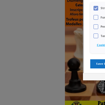
St
Fu
Pe
Ta
Cooki
Save 