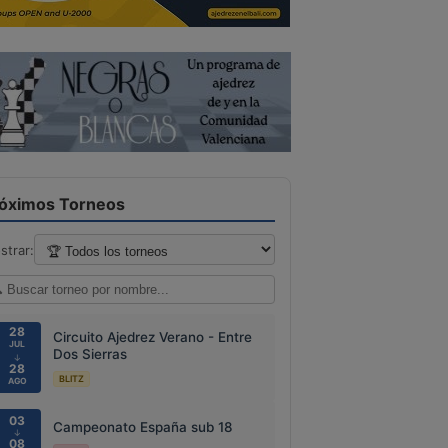
óximos Torneos
strar:
28
Circuito Ajedrez Verano - Entre
JUL
Dos Sierras
↓
28
BLITZ
AGO
03
Campeonato España sub 18
↓
08