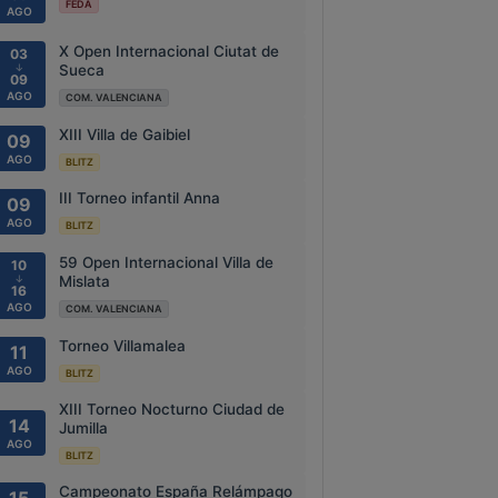
FEDA
AGO
X Open Internacional Ciutat de
03
↓
Sueca
09
AGO
COM. VALENCIANA
XIII Villa de Gaibiel
09
AGO
BLITZ
III Torneo infantil Anna
09
AGO
BLITZ
59 Open Internacional Villa de
10
↓
Mislata
16
AGO
COM. VALENCIANA
Torneo Villamalea
11
AGO
BLITZ
XIII Torneo Nocturno Ciudad de
14
Jumilla
AGO
BLITZ
Campeonato España Relámpago