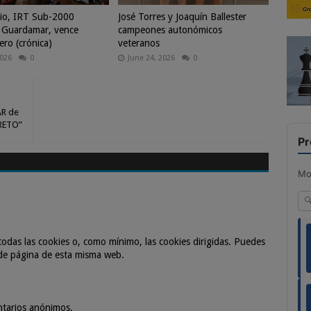
io, IRT Sub-2000
José Torres y Joaquín Ballester
 Guardamar, vence
campeones autonómicos
ero (crónica)
veteranos
2026
0
June 24, 2026
0
AR de
RETO”
Pr
Mo
odas las cookies o, como mínimo, las cookies dirigidas. Puedes
 de página de esta misma web.
ntarios anónimos.