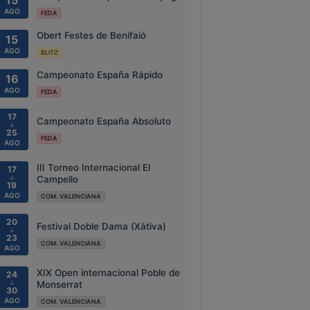
15
AGO
FEDA
Obert Festes de Benifaió
15
AGO
BLITZ
Campeonato España Rápido
16
AGO
FEDA
17
Campeonato España Absoluto
↓
25
FEDA
AGO
III Torneo Internacional El
17
↓
Campello
19
AGO
COM. VALENCIANA
20
Festival Doble Dama (Xàtiva)
↓
23
COM. VALENCIANA
AGO
XIX Open internacional Poble de
24
↓
Monserrat
30
AGO
COM. VALENCIANA