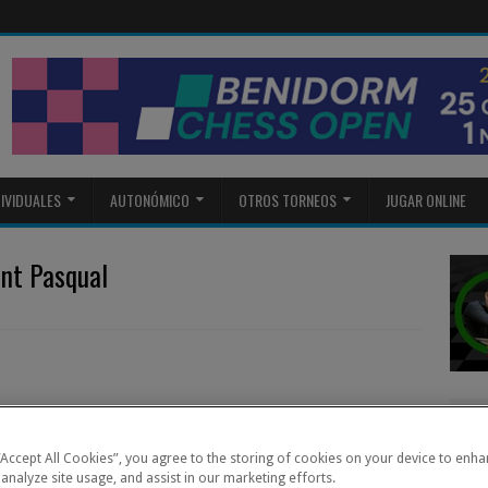
DIVIDUALES
AUTONÓMICO
OTROS TORNEOS
JUGAR ONLINE
ant Pasqual
 “Accept All Cookies”, you agree to the storing of cookies on your device to enha
 analyze site usage, and assist in our marketing efforts.