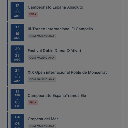
17
Campeonato España Absoluto
↓
25
FEDA
AGO
17
III Torneo Internacional El Campello
↓
19
COM. VALENCIANA
AGO
20
Festival Doble Dama (Xàtiva)
↓
23
COM. VALENCIANA
AGO
24
XIX Open internacional Poble de Monserrat
↓
30
COM. VALENCIANA
AGO
31
Campeonato EspañaTramos Elo
AGO
↓
05
FEDA
SEP
04
Oropesa del Mar
↓
06
COM. VALENCIANA
SEP