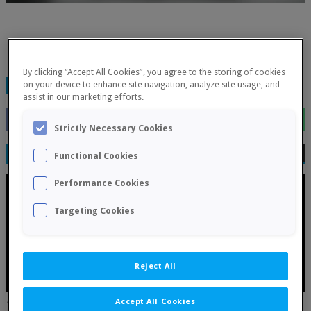
By clicking “Accept All Cookies”, you agree to the storing of cookies
on your device to enhance site navigation, analyze site usage, and
TAGS:
FINALIZADOS
assist in our marketing efforts.
Strictly Necessary Cookies
RELATED POSTS
Functional Cookies
Performance Cookies
Targeting Cookies
Reject All
Accept All Cookies
17 julio, Primer torneo por parejas 2026 - La Primitiva