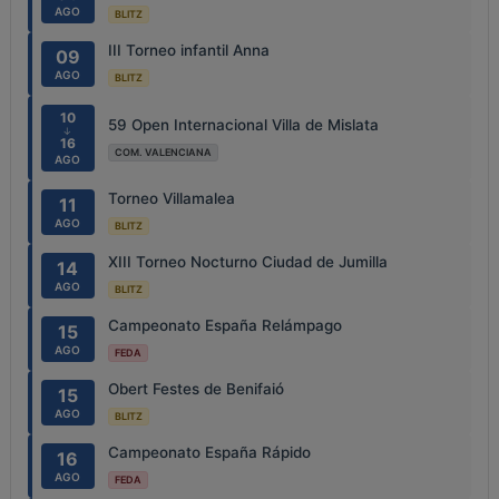
AGO
BLITZ
III Torneo infantil Anna
09
AGO
BLITZ
10
59 Open Internacional Villa de Mislata
↓
16
COM. VALENCIANA
AGO
Torneo Villamalea
11
AGO
BLITZ
XIII Torneo Nocturno Ciudad de Jumilla
14
AGO
BLITZ
Campeonato España Relámpago
15
AGO
FEDA
Obert Festes de Benifaió
15
AGO
BLITZ
Campeonato España Rápido
16
AGO
FEDA