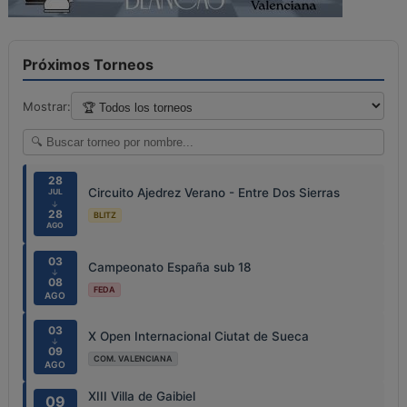
Próximos Torneos
Mostrar:
28
Circuito Ajedrez Verano - Entre Dos Sierras
JUL
↓
28
BLITZ
AGO
03
Campeonato España sub 18
↓
08
FEDA
AGO
03
X Open Internacional Ciutat de Sueca
↓
09
COM. VALENCIANA
AGO
XIII Villa de Gaibiel
09