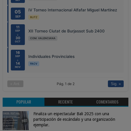
IV Torneo Internacional Alfafar Miguel Martínez
05
SEP
BLITZ
11
XII Torneo Ciutat de Burjassot Sub 2400
SEP
↓
30
COM. VALENCIANA
OCT
16
Individuales Provinciales
SEP
↓
14
FACV
NOV
Pág. 1 de 2
« Ant.
Sig. »
POPULAR
RECIENTE
COMENTARIOS
Finaliza un espectacular Bali 2025 con una
participación de escándalo y una organización
ejemplar.