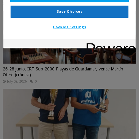
July 16, 2026
0
Save Choices
Cookies Settings
26-28 junio, IRT Sub-2000 Playas de Guardamar, vence Martín
Otero (crónica)
July 02, 2026
0