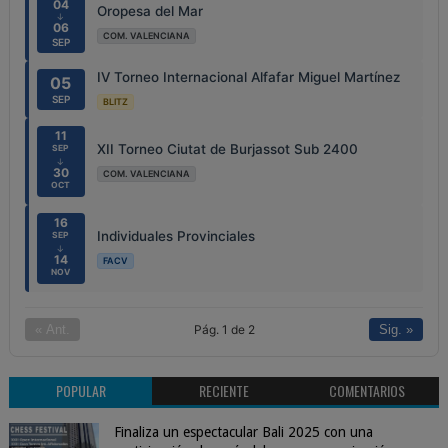
04
Oropesa del Mar
↓
06
COM. VALENCIANA
SEP
IV Torneo Internacional Alfafar Miguel Martínez
05
SEP
BLITZ
11
XII Torneo Ciutat de Burjassot Sub 2400
SEP
↓
30
COM. VALENCIANA
OCT
16
Individuales Provinciales
SEP
↓
14
FACV
NOV
Pág. 1 de 2
« Ant.
Sig. »
POPULAR
RECIENTE
COMENTARIOS
Finaliza un espectacular Bali 2025 con una