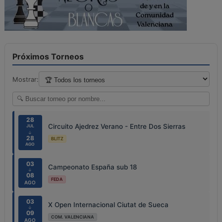
Próximos Torneos
Mostrar:
28
Circuito Ajedrez Verano - Entre Dos Sierras
JUL
↓
28
BLITZ
AGO
03
Campeonato España sub 18
↓
08
FEDA
AGO
03
X Open Internacional Ciutat de Sueca
↓
09
COM. VALENCIANA
AGO