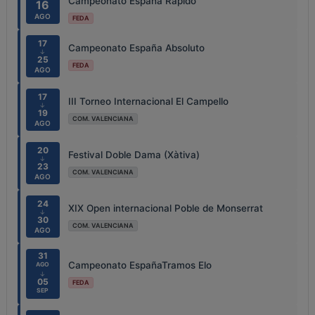
Campeonato España Rápido
16
AGO
FEDA
17
Campeonato España Absoluto
↓
25
FEDA
AGO
17
III Torneo Internacional El Campello
↓
19
COM. VALENCIANA
AGO
20
Festival Doble Dama (Xàtiva)
↓
23
COM. VALENCIANA
AGO
24
XIX Open internacional Poble de Monserrat
↓
30
COM. VALENCIANA
AGO
31
Campeonato EspañaTramos Elo
AGO
↓
05
FEDA
SEP