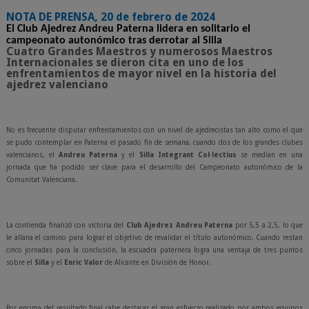
NOTA DE PRENSA, 20 de febrero de 2024
El Club Ajedrez Andreu Paterna lidera en solitario el
campeonato autonómico tras derrotar al Silla
Cuatro Grandes Maestros y numerosos Maestros
Internacionales se dieron cita en uno de los
enfrentamientos de mayor nivel en la historia del
ajedrez valenciano
No es frecuente disputar enfrentamientos con un nivel de ajedrecistas tan alto como el que
se pudo contemplar en Paterna el pasado fin de semana, cuando dos de los grandes clubes
valencianos, el
Andreu Paterna
y el
Silla Integrant Col·lectius
se medían en una
jornada que ha podido ser clave para el desarrollo del Campeonato autonómico de la
Comunitat Valenciana.
La contienda finalizó con victoria del
Club Ajedrez Andreu Paterna
por 5,5 a 2,5, lo que
le allana el camino para lograr el objetivo de revalidar el título autonómico. Cuando restan
cinco jornadas para la conclusión, la escuadra paternera logra una ventaja de tres puntos
sobre el
Silla
y el
Enric Valor
de Alicante en División de Honor.
Por encima del resultado final cabe destacar el gran esfuerzo realizado por ambos equipos