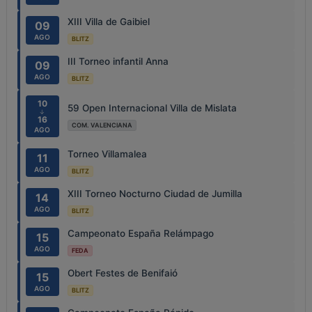
XIII Villa de Gaibiel
09
AGO
BLITZ
III Torneo infantil Anna
09
AGO
BLITZ
10
59 Open Internacional Villa de Mislata
↓
16
COM. VALENCIANA
AGO
Torneo Villamalea
11
AGO
BLITZ
XIII Torneo Nocturno Ciudad de Jumilla
14
AGO
BLITZ
Campeonato España Relámpago
15
AGO
FEDA
Obert Festes de Benifaió
15
AGO
BLITZ