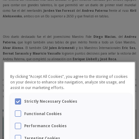
para contar con grandes talentos, lo que permitió ver un duelo de primer nivel mundial
como fue el del neerlandés
Jorden Van Foresst
del
Andreu Paterna
frente al ruso
Kiril
Alekseenko
, ambos con un Elo superior a 2650 y que finalizó en tablas.
Otro duelo destacado fue el del jovencísimo Maestro Fide
Diego Macias
, del
Andreu
Paterna
, que logró también unas tablas de gran mérito frente a todo un Gran Maestro,
Alvar Alonso
. El también GM
Julen Arizmendi
y los Maestros Internacionales
Eric Sos,
Bernat Sarasols y Mauricio Vassallo
lograron puntos decisivos para sellar la victoria del
Andreu Paterna, que completó su alineación con
Enrique Llobell
y
José Roca
.
By clicking “Accept All Cookies”, you agree to the storing of cookies
Además del enfrentamiento de la máxima categoría entre Paterna y Silla, el pasado sábado se
on your device to enhance site navigation, analyze site usage, and
vivió una gran fiesta del ajedrez, al coincidir en la sala los cinco equipos del
Andreu
assist in our marketing efforts.
Paterna
en las distintas categorías del campeonato Interclubes, que con sus respectivos
rivales sumaron un total de 72 ajedrecistas en 36 duelos.
Strictly Necessary Cookies
Functional Cookies
Performance Cookies
Targeting Cookies