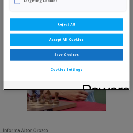
Targeting Cookies
Reject All
Accept All Cookies
Save Choices
Cookies Settings
Informa Aitor Orozco