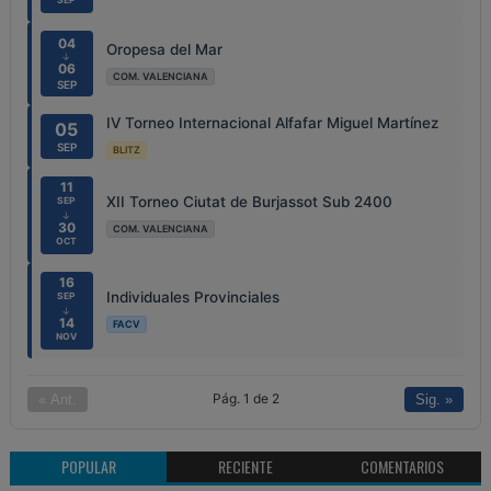
04
Oropesa del Mar
↓
06
COM. VALENCIANA
SEP
IV Torneo Internacional Alfafar Miguel Martínez
05
SEP
BLITZ
11
XII Torneo Ciutat de Burjassot Sub 2400
SEP
↓
30
COM. VALENCIANA
OCT
16
Individuales Provinciales
SEP
↓
14
FACV
NOV
Pág. 1 de 2
« Ant.
Sig. »
POPULAR
RECIENTE
COMENTARIOS