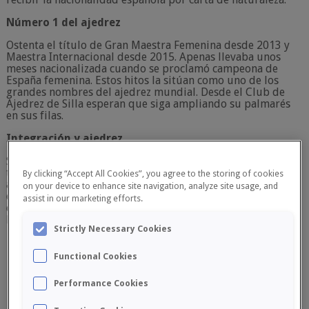
Número 1 del ajedrez
Ostenta el título de Gran Maestra Femenina desde 2013 y
Maestra Internacional desde 2015. Apenas llevaba unos
meses nacionalizada cuando se proclamó campeona de
España femenina. Estos hitos la sitúan como uno de los
grandes nombres del ajedrez mundial. Desde el Club de
Ajedrez de Silla esperan que siga ampliando su palmarés
en sus filas.
Integración y ajedrez
Si hay algo que caracteriza al Club de Ajedrez de Silla es su
trabajo por la integración de colectivos vulnerables y la
By clicking “Accept All Cookies”, you agree to the storing of cookies
apuesta por la diversidad. El caso de Sara no pasó
on your device to enhance site navigation, analyze site usage, and
desapercibido para el club sillero, donde desean disfrute
assist in our marketing efforts.
de su pasión por el ajedrez y pueda alcanzar todos los
logros que se proponga.
Strictly Necessary Cookies
Functional Cookies
Performance Cookies