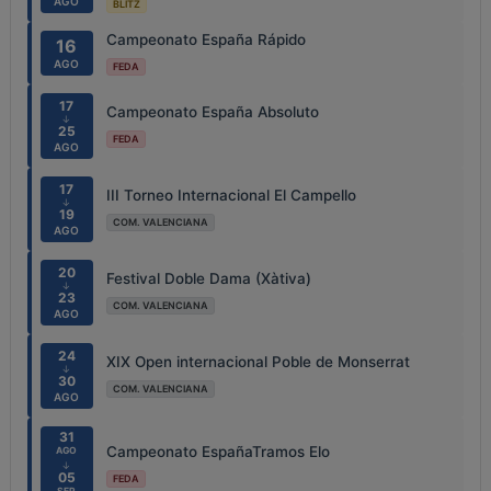
AGO
BLITZ
Campeonato España Rápido
16
AGO
FEDA
17
Campeonato España Absoluto
↓
25
FEDA
AGO
17
III Torneo Internacional El Campello
↓
19
COM. VALENCIANA
AGO
20
Festival Doble Dama (Xàtiva)
↓
23
COM. VALENCIANA
AGO
24
XIX Open internacional Poble de Monserrat
↓
30
COM. VALENCIANA
AGO
31
Campeonato EspañaTramos Elo
AGO
↓
05
FEDA
SEP