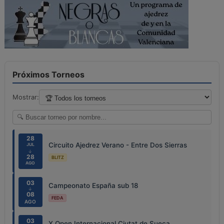
Próximos Torneos
Mostrar:
28
Circuito Ajedrez Verano - Entre Dos Sierras
JUL
↓
28
BLITZ
AGO
03
Campeonato España sub 18
↓
08
FEDA
AGO
03
X Open Internacional Ciutat de Sueca