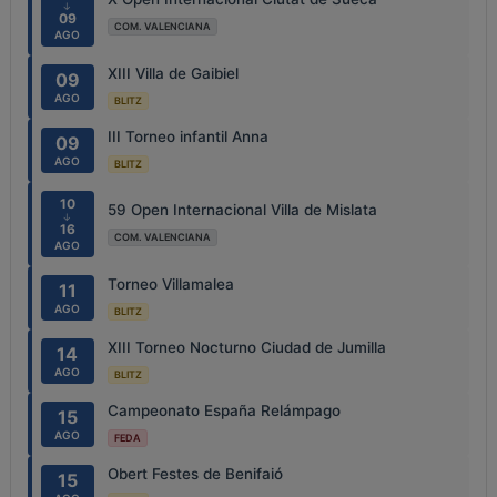
↓
09
COM. VALENCIANA
AGO
XIII Villa de Gaibiel
09
AGO
BLITZ
III Torneo infantil Anna
09
AGO
BLITZ
10
59 Open Internacional Villa de Mislata
↓
16
COM. VALENCIANA
AGO
Torneo Villamalea
11
AGO
BLITZ
XIII Torneo Nocturno Ciudad de Jumilla
14
AGO
BLITZ
Campeonato España Relámpago
15
AGO
FEDA
Obert Festes de Benifaió
15