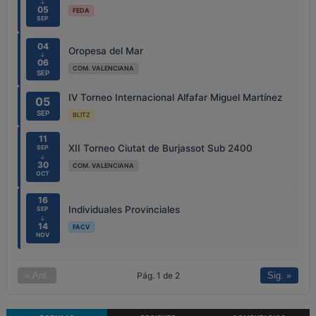
↓
05
FEDA
SEP
04
Oropesa del Mar
↓
06
COM. VALENCIANA
SEP
IV Torneo Internacional Alfafar Miguel Martínez
05
SEP
BLITZ
11
XII Torneo Ciutat de Burjassot Sub 2400
SEP
↓
30
COM. VALENCIANA
OCT
16
Individuales Provinciales
SEP
↓
14
FACV
NOV
Pág. 1 de 2
« Ant.
Sig. »