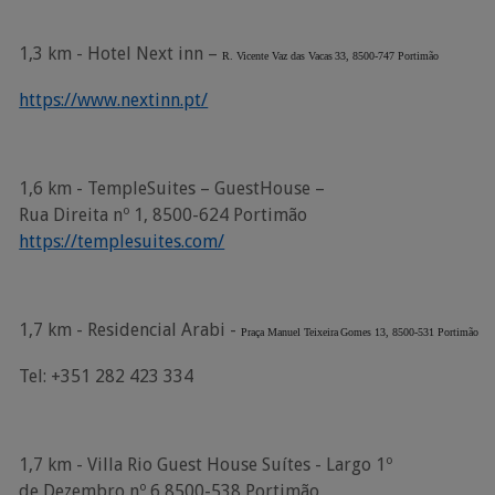
1,3
km -
Hotel Next
inn
–
R.
Vicente
Vaz
das
Vacas
33,
8500-747
Portimão
https://www.nextinn.pt/
1,6 km - TempleSuites – GuestHouse –
Rua Direita nº 1, 8500-624 Portimão
https://templesuites.com/
1,7
km
-
Residencial
Arabi -
Praça
Manuel Teixeira
Gomes
13,
8500-531
Portimão
Tel:
+351 282 423 334
1,7 km - Villa Rio Guest House Suítes - Largo 1º
de Dezembro nº 6 8500-538 Portimão