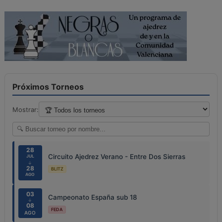
Próximos Torneos
Mostrar:
28
Circuito Ajedrez Verano - Entre Dos Sierras
JUL
↓
28
BLITZ
AGO
03
Campeonato España sub 18
↓
08
FEDA
AGO