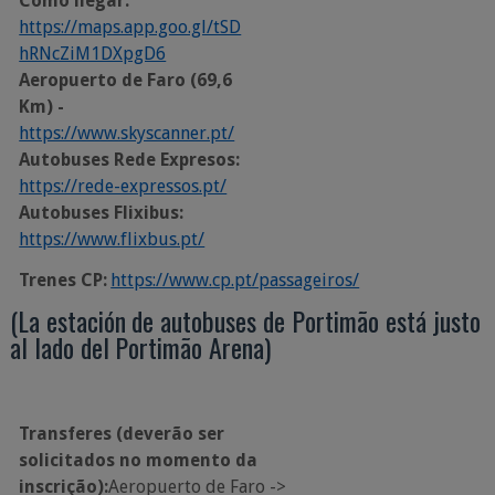
Cómo llegar:
https://maps.app.goo.gl/tSD
hRNcZiM1DXpgD6
Aeropuerto de Faro (69,6
Km) -
https://www.skyscanner.pt/
Autobuses Rede Expresos:
https://rede-expressos.pt/
Autobuses
Flixibus:
https://www.flixbus.pt/
Trenes
CP:
https://www.cp.pt/passageiros/
(La
estación
de
autobuses
de
Portimão
está
justo
al
lado
del
Portimão
Arena)
Transferes (deverão ser
solicitados no momento da
inscrição):
Aeropuerto de Faro ->