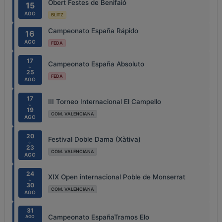
Obert Festes de Benifaió
15
AGO
BLITZ
Campeonato España Rápido
16
AGO
FEDA
17
Campeonato España Absoluto
↓
25
FEDA
AGO
17
III Torneo Internacional El Campello
↓
19
COM. VALENCIANA
AGO
20
Festival Doble Dama (Xàtiva)
↓
23
COM. VALENCIANA
AGO
24
XIX Open internacional Poble de Monserrat
↓
30
COM. VALENCIANA
AGO
31
Campeonato EspañaTramos Elo
AGO