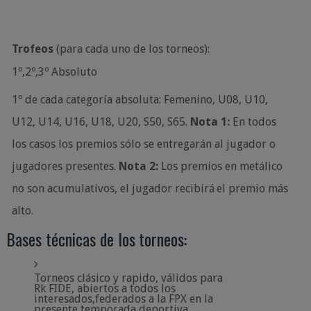
Trofeos
(para
cada uno
de los torneos):
1º,2º,3º
Absoluto
1º de cada categoría absoluta: Femenino, U08, U10,
U12, U14, U16, U18, U20, S50, S65.
Nota 1:
En todos
los casos los premios sólo se entregarán al jugador o
jugadores presentes.
Nota
2:
Los
premios en
metálico
no
son acumulativos,
el
jugador
recibirá
el
premio
más
alto.
Bases
técnicas
de
los
torneos:
Torneos clásico y rapido, válidos para
Rk FIDE, abiertos a todos los
interesados,
federados a
la FPX
en
la
presente temporada
deportiva.