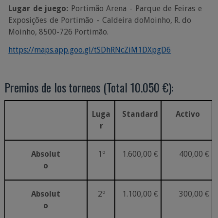
Lugar
de
juego:
Portimão
Arena
-
Parque
de
Feiras
e
Exposições
de
Portimão
-
Caldeira
do
Moinho, R.
do
Moinho,
8500-726 Portimão.
https://maps.app.goo.gl/tSDhRNcZiM1DXpgD6
Premios
de
los
torneos
(Total
10.050
€):
Luga
Standard
Activo
r
Absolut
1º
1.600,00
€
400,00
€
o
Absolut
2º
1.100,00
€
300,00
€
o