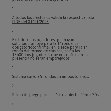
A
todos
los
efectos
es
válida
la
respectiva
lista
FIDE del
01/11/2023
.
Excluidos los jugadores que hayan
solicitado un bye para la 1ª ronda, es
obligatorio
confirmar en la sede para la 1ª
ronda del torneo de clásicos, hasta las
15h00.
Los
jugadores
que
no
confirmen
su
presencia
no serán
emparejados
.
Sistema
suizo
a
9
rondas
en
ambos
torneos.
Ritmo
de
juego
para
o
clásico abierto:
90m
+
30s