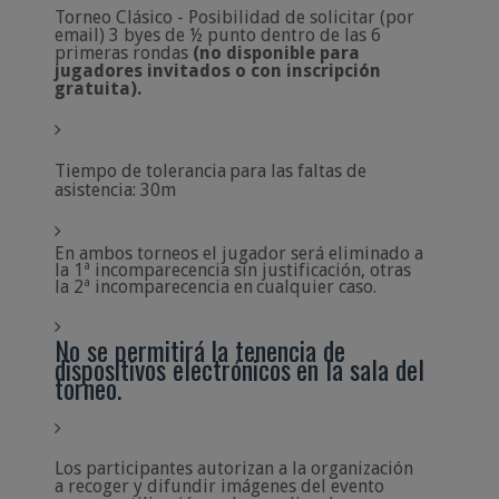
Torneo Clásico - Posibilidad de solicitar (por
email) 3 byes de ½ punto dentro de las 6
primeras rondas
(no disponible para
jugadores invitados o con inscripción
gratuita).
Tiempo
de
tolerancia
para
las
faltas
de
asistencia:
30m
En ambos torneos el jugador será eliminado a
la 1ª incomparecencia sin justificación, o
tras
la
2ª
incomparecencia
en
cualquier caso.
No
se
permitirá
la
tenencia
de
dispositivos
electrónicos
en
la
sala
del
torneo.
Los participantes autorizan a la organización
a recoger y difundir imágenes del evento