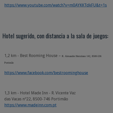
https://www.youtube.com/watch?v=m0AYKKTdkFU&t=1s
Hotel
sugerido,
con
distancia
a
la
sala
de
juegos:
1,2
km
-
Best
Rooming House –
R.
Alexandre
Herculano
142,
8500-536
Portimão
https://www.facebook.com/bestroominghouse
1,3 km - Hotel Made Inn - R. Vicente Vaz
das Vacas nº22, 8500-746 Portimão
https://www.madeinn.com.pt