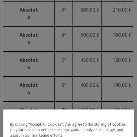
Absolut
3º
800,00
€
210,00
€
o
Absolut
4º
600,00
€
160,00
€
o
Absolut
5º
450,00
€
120,00
€
o
Absolut
6º
400,00
€
100,00
€
o
Absolut
7º
350,00
€
90,00
€
o
By clicking “Accept All Cookies”, you agree to the storing of cookies
on your device to enhance site navigation, analyze site usage, and
Absolut
8º
300,00
€
80,00
€
assist in our marketing efforts.