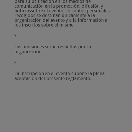
para su utilización en los medios de
comunicación en la promoción, difusión y
noticias
sobre el evento. Los datos personales
recogidos se destinan únicamente a la
organización
del
evento
y a
la
información
a
los inscritos
sobre
el
mismo.
Las
omisiones
serán
resueltas
por
la
organización.
La
inscripción
en
el
evento
supone
la
plena
aceptación
del
presente
reglamento.