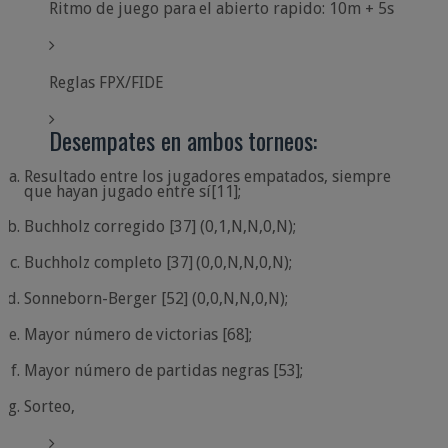
Ritmo de
juego
para
el abierto rapido:
10m
+
5s
Reglas
FPX/FIDE
Desempates
en
ambos
torneos:
Resultado entre los jugadores empatados, siempre
que hayan jugado entre sí
[11];
Buchholz
corregido [37]
(0,1,N,N,0,N);
Buchholz
completo
[37]
(0,0,N,N,0,N);
Sonneborn-Berger
[52]
(0,0,N,N,0,N);
Mayor
número
de
victorias
[68];
Mayor
número
de
partidas
negras
[53];
Sorteo,