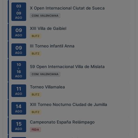
03
X Open Internacional Ciutat de Sueca
↓
09
COM. VALENCIANA
AGO
XIII Villa de Gaibiel
09
AGO
BLITZ
III Torneo infantil Anna
09
AGO
BLITZ
10
59 Open Internacional Villa de Mislata
↓
16
COM. VALENCIANA
AGO
Torneo Villamalea
11
AGO
BLITZ
XIII Torneo Nocturno Ciudad de Jumilla
14
AGO
BLITZ
Campeonato España Relámpago
15
AGO
FEDA