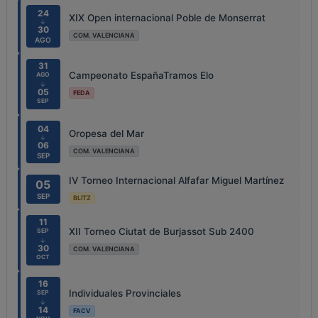
24
XIX Open internacional Poble de Monserrat
↓
30
COM. VALENCIANA
AGO
31
Campeonato EspañaTramos Elo
AGO
↓
05
FEDA
SEP
04
Oropesa del Mar
↓
06
COM. VALENCIANA
SEP
IV Torneo Internacional Alfafar Miguel Martínez
05
SEP
BLITZ
11
XII Torneo Ciutat de Burjassot Sub 2400
SEP
↓
30
COM. VALENCIANA
OCT
16
Individuales Provinciales
SEP
↓
14
FACV