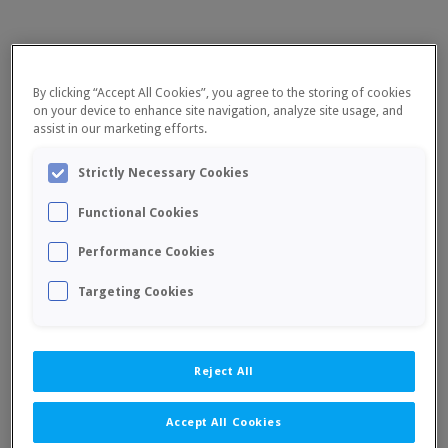
By clicking “Accept All Cookies”, you agree to the storing of cookies
on your device to enhance site navigation, analyze site usage, and
assist in our marketing efforts.
CATEGORÍA SUB 10
Strictly Necessary Cookies
Campeón
Functional Cookies
Aleix Chiva Esteve
Performance Cookies
Subcampeón
Victor Galán Gil
Targeting Cookies
Tercer clasificado
Vldyslava Siniakova
Reject All
Accept All Cookies