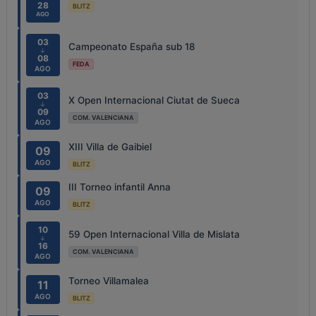
28
BLITZ
AGO
03
Campeonato España sub 18
↓
08
FEDA
AGO
03
X Open Internacional Ciutat de Sueca
↓
09
COM. VALENCIANA
AGO
XIII Villa de Gaibiel
09
AGO
BLITZ
III Torneo infantil Anna
09
AGO
BLITZ
10
59 Open Internacional Villa de Mislata
↓
16
COM. VALENCIANA
AGO
Torneo Villamalea
11
AGO
BLITZ