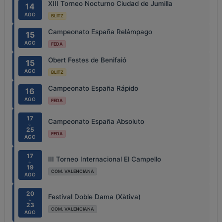
XIII Torneo Nocturno Ciudad de Jumilla
14
AGO
BLITZ
Campeonato España Relámpago
15
AGO
FEDA
Obert Festes de Benifaió
15
AGO
BLITZ
Campeonato España Rápido
16
AGO
FEDA
17
Campeonato España Absoluto
↓
25
FEDA
AGO
17
III Torneo Internacional El Campello
↓
19
COM. VALENCIANA
AGO
20
Festival Doble Dama (Xàtiva)
↓
23
COM. VALENCIANA
AGO