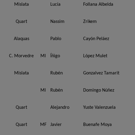
Mislata
Lucía
Follana Albelda
Quart
Nassim
Zrikem
Alaquas
Pablo
Cayón Peláez
C. Morvedre
MI
Íñigo
López Mulet
Mislata
Rubén
Gonzalvez Tamarit
MI
Rubén
Domingo Núñez
Quart
Alejandro
Yuste Valenzuela
Quart
MF
Javier
Buenafe Moya