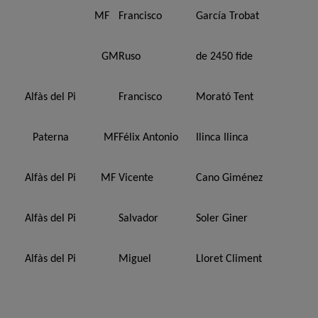
MF
Francisco
García Trobat
GM
Ruso
de 2450 fide
Alfàs del Pi
Francisco
Morató Tent
Paterna
MF
Félix Antonio
Ilinca Ilinca
Alfàs del Pi
MF
Vicente
Cano Giménez
Alfàs del Pi
Salvador
Soler Giner
Alfàs del Pi
Miguel
Lloret Climent