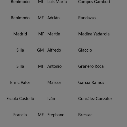
Benimodo
MI
Luis María
Campos Gambuti
Benimodo
MF
Adrián
Randazzo
Madrid
MF
Martín
Madina Yadarola
Silla
GM
Alfredo
Giaccio
Silla
MI
Antonio
Granero Roca
Enric Valor
Marcos
García Ramos
Escola Castelló
Iván
González González
Francia
MF
Stephane
Bressac