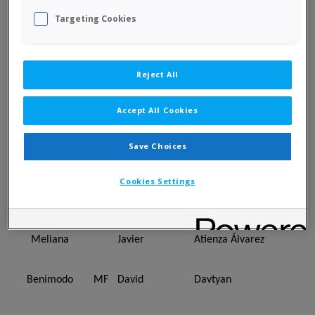
Benimaclet
Jhonny
Alberto Uribe
Targeting Cookies
Benimaclet
MF
Vladimir
Chernikov
Reject All
Benimaclet
Ivan
Povshedny
Accept All Cookies
Benimaclet
MF
Nahún
Gavarrete
Save Choices
Cookies Settings
Meliana
Iulian
Borisov
Meliana
Javier
Atienza Álvarez
Benimodo
MF
David
Davtyan