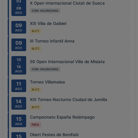
03
X Open Internacional Ciutat de Sueca
↓
09
COM. VALENCIANA
AGO
XIII Villa de Gaibiel
09
AGO
BLITZ
III Torneo infantil Anna
09
AGO
BLITZ
10
59 Open Internacional Villa de Mislata
↓
16
COM. VALENCIANA
AGO
Torneo Villamalea
11
AGO
BLITZ
XIII Torneo Nocturno Ciudad de Jumilla
14
AGO
BLITZ
Campeonato España Relámpago
15
AGO
FEDA
Obert Festes de Benifaió
15