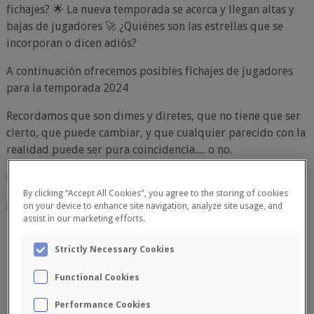
fichajes?
La nueva temporada se acerca y llegan altas y
🌟
bajas de jugadores
¿Quiénes son las estrellas que se
🚀
incorporan o dicen adiós?
A continuación ofrecemos posibles fichajes de jugadores
para la temporada 2024
Recordamos que son dimes y diretes, que no tiene que ser
cierto, que puede cambiar, y que cualquier parecido con la
realidad puede ser pura coincidencia..... o no.
Esta es nuestra quiniela.
By clicking “Accept All Cookies”, you agree to the storing of cookies
Puedes añadir rumorología en comentarios.
on your device to enhance site navigation, analyze site usage, and
assist in our marketing efforts.
Strictly Necessary Cookies
Club 2023
Nombre
Apellidos
Functional Cookies
Performance Cookies