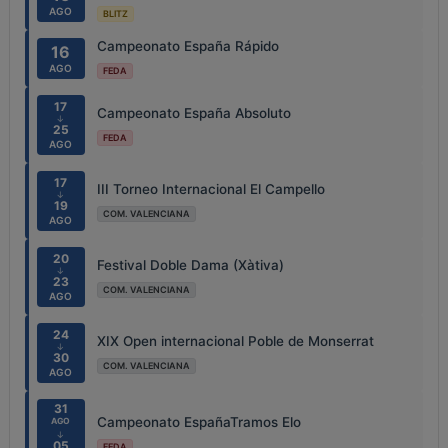
AGO
BLITZ
Campeonato España Rápido
16
AGO
FEDA
17
Campeonato España Absoluto
↓
25
FEDA
AGO
17
III Torneo Internacional El Campello
↓
19
COM. VALENCIANA
AGO
20
Festival Doble Dama (Xàtiva)
↓
23
COM. VALENCIANA
AGO
24
XIX Open internacional Poble de Monserrat
↓
30
COM. VALENCIANA
AGO
31
Campeonato EspañaTramos Elo
AGO
↓
05
FEDA