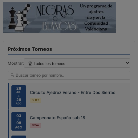
Próximos Torneos
Mostrar:
28
Circuito Ajedrez Verano - Entre Dos Sierras
JUL
↓
28
BLITZ
AGO
03
Campeonato España sub 18
↓
08
FEDA
AGO