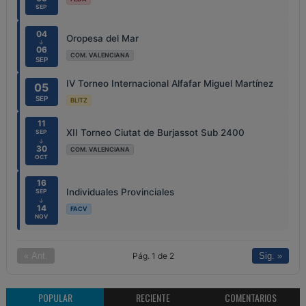
SEP
04
Oropesa del Mar
↓
06
COM. VALENCIANA
SEP
IV Torneo Internacional Alfafar Miguel Martínez
05
SEP
BLITZ
11
XII Torneo Ciutat de Burjassot Sub 2400
SEP
↓
30
COM. VALENCIANA
OCT
16
Individuales Provinciales
SEP
↓
14
FACV
NOV
Pág. 1 de 2
« Ant.
Sig. »
POPULAR
RECIENTE
COMENTARIOS