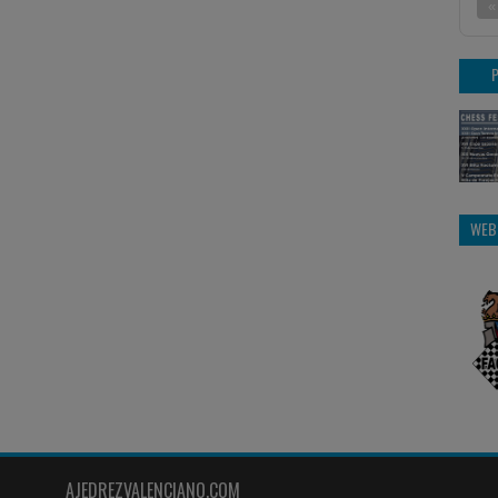
«
WEB
AJEDREZVALENCIANO.COM