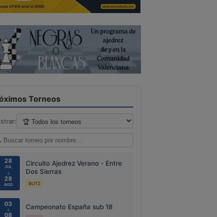
óximos Torneos
strar:
28
Circuito Ajedrez Verano - Entre
JUL
Dos Sierras
↓
28
BLITZ
AGO
03
Campeonato España sub 18
↓
08