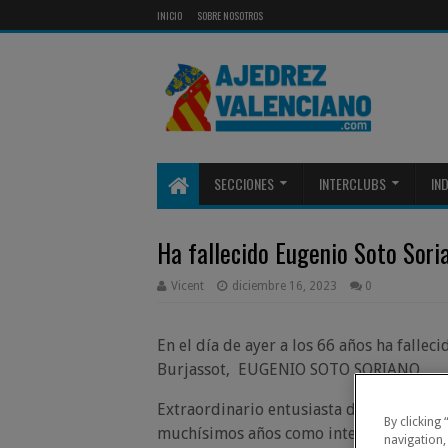
INICIO
SOBRE NOSOTROS
SECCIONES
INTERCLUBS
IN
Ha fallecido Eugenio Soto Soria
Vicent
diciembre 16, 2023
0
En el día de ayer a los 66 años ha fall
Burjassot, EUGENIO SOTO SORIANO
Extraordinario entusiasta del ajedrez e
By clicking
muchísimos años como integrante del 
navigation,