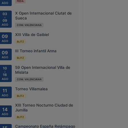
FEDA
AGO
X Open Internacional Ciutat de
03
↓
Sueca
09
AGO
COM. VALENCIANA
XIII Villa de Gaibiel
09
AGO
BLITZ
III Torneo infantil Anna
09
AGO
BLITZ
59 Open Internacional Villa de
10
↓
Mislata
16
AGO
COM. VALENCIANA
Torneo Villamalea
11
AGO
BLITZ
XIII Torneo Nocturno Ciudad de
14
Jumilla
AGO
BLITZ
Campeonato España Relámpago