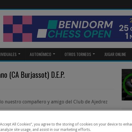
DIVIDUALES
AUTONÓMICO
OTROS TORNEOS
JUGAR ONLINE
no (CA Burjassot) D.E.P.
ecido nuestro compañero y amigo del Club de Ajedrez
 incomparable compañero y amigo , nos deja tras
 “Accept All Cookies”, you agree to the storing of cookies on your device to enha
Club
 analyze site usage, and assist in our marketing efforts.