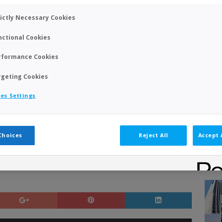
perpetua
rictly Necessary Cookies
nctional Cookies
rformance Cookies
rgeting Cookies
es Settings
Choices
Reject All
Accept 