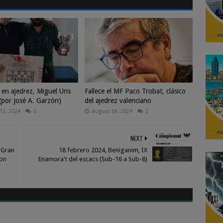
 en ajedrez, Miguel Uris
Fallece el MF Paco Trobat, clásico
(por José A. Garzón)
del ajedrez valenciano
12, 2024
0
August 06, 2024
2
NEXT
l Gran
18 febrero 2024, Beniganim, IX
con
Enamora't del escacs (Sub-16 a Sub-8)