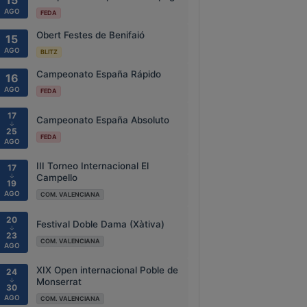
15
AGO
FEDA
Obert Festes de Benifaió
15
AGO
BLITZ
Campeonato España Rápido
16
AGO
FEDA
17
Campeonato España Absoluto
↓
25
FEDA
AGO
III Torneo Internacional El
17
↓
Campello
19
AGO
COM. VALENCIANA
20
Festival Doble Dama (Xàtiva)
↓
23
COM. VALENCIANA
AGO
XIX Open internacional Poble de
24
↓
Monserrat
30
AGO
COM. VALENCIANA