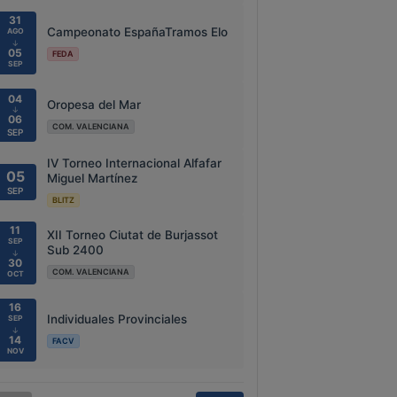
31
Campeonato EspañaTramos Elo
AGO
↓
05
FEDA
SEP
04
Oropesa del Mar
↓
06
COM. VALENCIANA
SEP
IV Torneo Internacional Alfafar
05
Miguel Martínez
SEP
BLITZ
11
XII Torneo Ciutat de Burjassot
SEP
Sub 2400
↓
30
COM. VALENCIANA
OCT
16
Individuales Provinciales
SEP
↓
14
FACV
NOV