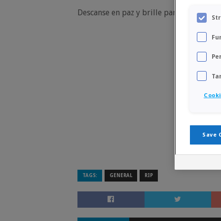
Descanse en paz y brille para él la luz 
St
Fu
Pe
Ta
Cooki
Save 
TAGS:
GENERAL
RIP