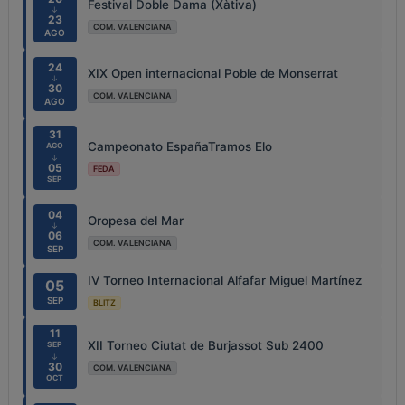
Festival Doble Dama (Xàtiva)
↓
23
COM. VALENCIANA
AGO
24
XIX Open internacional Poble de Monserrat
↓
30
COM. VALENCIANA
AGO
31
Campeonato EspañaTramos Elo
AGO
↓
05
FEDA
SEP
04
Oropesa del Mar
↓
06
COM. VALENCIANA
SEP
IV Torneo Internacional Alfafar Miguel Martínez
05
SEP
BLITZ
11
XII Torneo Ciutat de Burjassot Sub 2400
SEP
↓
30
COM. VALENCIANA
OCT