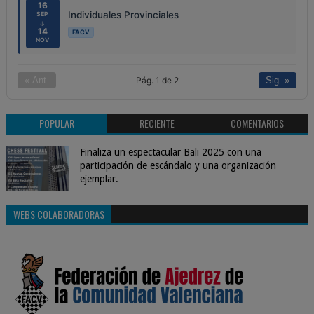
16
Individuales Provinciales
SEP
↓
14
FACV
NOV
Pág. 1 de 2
« Ant.
Sig. »
POPULAR
RECIENTE
COMENTARIOS
Finaliza un espectacular Bali 2025 con una
participación de escándalo y una organización
ejemplar.
WEBS COLABORADORAS