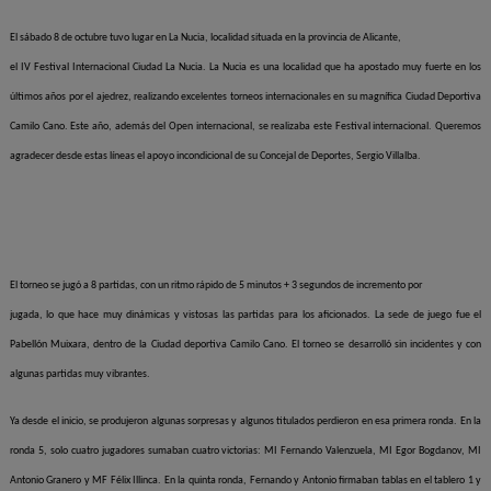
El sábado 8 de octubre tuvo lugar en La Nucia, localidad situada en la provincia de Alicante,
el IV Festival Internacional Ciudad La Nucia. La Nucia es una localidad que ha apostado muy fuerte en los
últimos años por el ajedrez, realizando excelentes torneos internacionales en su magnífica Ciudad Deportiva
Camilo Cano. Este año, además del Open internacional, se realizaba este Festival internacional. Queremos
agradecer desde estas líneas el apoyo incondicional de su Concejal de Deportes, Sergio Villalba.
El torneo se jugó a 8 partidas, con un ritmo rápido de 5 minutos + 3 segundos de incremento por
jugada, lo que hace muy dinámicas y vistosas las partidas para los aficionados. La sede de juego fue el
Pabellón Muixara, dentro de la Ciudad deportiva Camilo Cano. El torneo se desarrolló sin incidentes y con
algunas partidas muy vibrantes.
Ya desde el inicio, se produjeron algunas sorpresas y algunos titulados perdieron en esa primera ronda. En la
ronda 5, solo cuatro jugadores sumaban cuatro victorias: MI Fernando Valenzuela, MI Egor Bogdanov, MI
Antonio Granero y MF Félix Illinca. En la quinta ronda, Fernando y Antonio firmaban tablas en el tablero 1 y