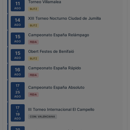
Torneo Villamalea
11
AGO
BLITZ
XIII Torneo Nocturno Ciudad de Jumilla
14
AGO
BLITZ
Campeonato España Relámpago
15
AGO
FEDA
Obert Festes de Benifaió
15
AGO
BLITZ
Campeonato España Rápido
16
AGO
FEDA
17
Campeonato España Absoluto
↓
25
FEDA
AGO
17
III Torneo Internacional El Campello
↓
19
COM. VALENCIANA
AGO
20