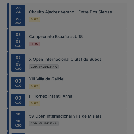
28
Circuito Ajedrez Verano - Entre Dos Sierras
JUL
↓
28
BLITZ
AGO
03
Campeonato España sub 18
↓
08
FEDA
AGO
03
X Open Internacional Ciutat de Sueca
↓
09
COM. VALENCIANA
AGO
XIII Villa de Gaibiel
09
AGO
BLITZ
III Torneo infantil Anna
09
AGO
BLITZ
10
59 Open Internacional Villa de Mislata
↓
16
COM. VALENCIANA
AGO