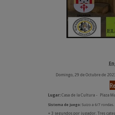
En
Domingo,
29
de
Octubre
de
202
R
Lugar:
Casa
de
la
Cultura
-
Plaza
Ma
Sistema
de
juego:
Suizo
a
6/7
rondas.
+
3 segundos
por
jugador.
Tres
cate