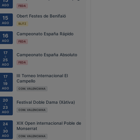
15
AGO
FEDA
Obert Festes de Benifaió
15
AGO
BLITZ
Campeonato España Rápido
16
AGO
FEDA
17
Campeonato España Absoluto
↓
25
FEDA
AGO
III Torneo Internacional El
17
↓
Campello
19
AGO
COM. VALENCIANA
20
Festival Doble Dama (Xàtiva)
↓
23
COM. VALENCIANA
AGO
XIX Open internacional Poble de
24
↓
Monserrat
30
AGO
COM. VALENCIANA