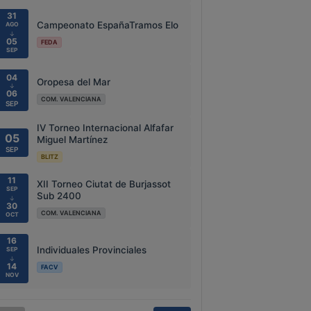
31
Campeonato EspañaTramos Elo
AGO
↓
05
FEDA
SEP
04
Oropesa del Mar
↓
06
COM. VALENCIANA
SEP
IV Torneo Internacional Alfafar
05
Miguel Martínez
SEP
BLITZ
11
XII Torneo Ciutat de Burjassot
SEP
Sub 2400
↓
30
COM. VALENCIANA
OCT
16
Individuales Provinciales
SEP
↓
14
FACV
NOV