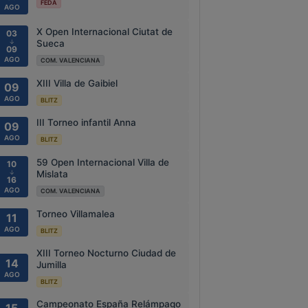
FEDA
AGO
X Open Internacional Ciutat de
03
↓
Sueca
09
AGO
COM. VALENCIANA
XIII Villa de Gaibiel
09
AGO
BLITZ
III Torneo infantil Anna
09
AGO
BLITZ
59 Open Internacional Villa de
10
↓
Mislata
16
AGO
COM. VALENCIANA
Torneo Villamalea
11
AGO
BLITZ
XIII Torneo Nocturno Ciudad de
14
Jumilla
AGO
BLITZ
Campeonato España Relámpago