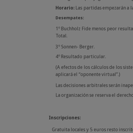
Horario:
Las
partidas
empezarán
a
l
Desempates:
1º
Buchholz
Fide
menos
peor
result
Total.
3º
Sonnen-
Berger.
4º
Resultado
particular.
(A
efectos
de
los
cálculos
de
los
sist
aplicará
el
“oponente
virtual”.)
Las
decisiones
arbitrales
serán
inape
La
organización
se
reserva
el
derech
Inscripciones:
Gratuita
locales
y
5
euros
resto
inscri