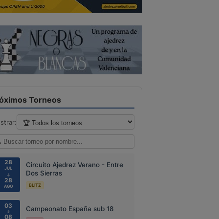
óximos Torneos
strar:
28
Circuito Ajedrez Verano - Entre
JUL
Dos Sierras
↓
28
BLITZ
AGO
03
Campeonato España sub 18
↓
08