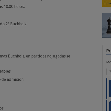
as
10:00
horas.
ado.
2º
Buchholz
Pr
emas
Buchholz,
en
partidas
no
jugadas
se
Mo
lables.
o
de
admisión.
tos