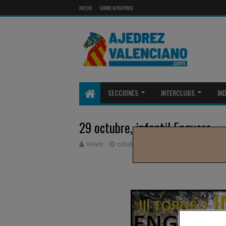
INICIO
SOBRE NOSOTROS
SECCIONES
INTERCLUBS
IN
29 octubre, infantil Enguera
Vicent
octubre 15, 2023
0