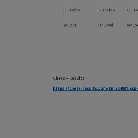
3.-
Trofeo
3.-
Trofeo
3.-
Tro
1er
Local
1er
Local
1er
Lo
Chess
–
Results:
https://chess-results.com/tnr824931.as