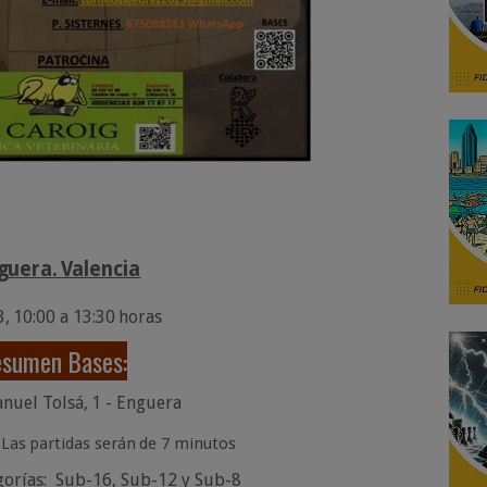
guera.
Valencia
3,
10:00
a
13:30
horas
esumen
Bases:
nuel
Tolsá,
1
- Enguera
Las
partidas
serán
de
7 minutos
gorías:
Sub-16,
Sub-12 y
Sub-8