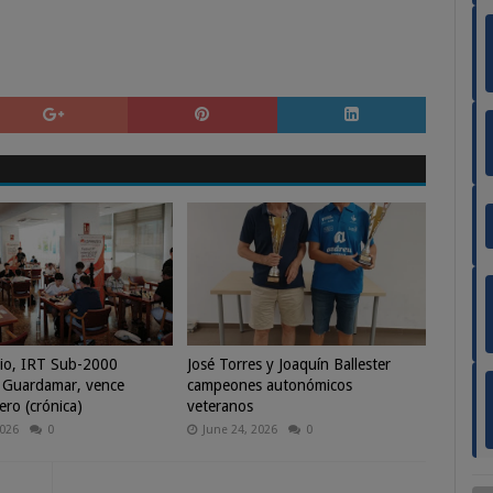
io, IRT Sub-2000
José Torres y Joaquín Ballester
 Guardamar, vence
campeones autonómicos
ero (crónica)
veteranos
2026
0
June 24, 2026
0