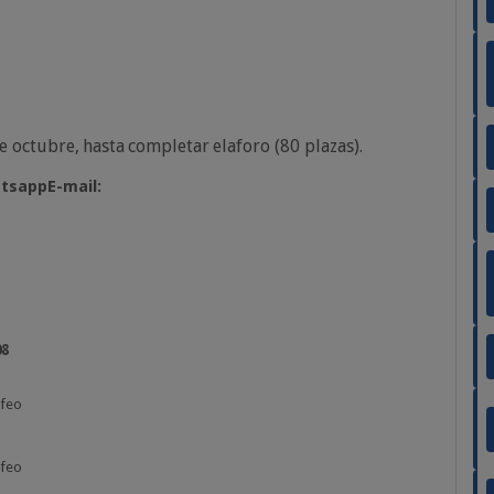
e
octubre,
hasta
completar
el
aforo
(80 plazas).
tsapp
E-mail:
08
feo
feo