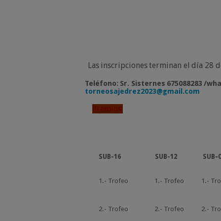
Las
inscripciones
terminan
el
día
28
d
Teléfono:
Sr.
Sisternes
675088283
/wha
torneosajedrez2023@gmail.com
Premios:
SUB-16
SUB-12
SUB-
1.-
Trofeo
1.-
Trofeo
1.-
Tro
2.-
Trofeo
2.-
Trofeo
2.-
Tro