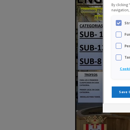
By clicking
navigation,
St
Fu
Pe
Ta
Cooki
Save 