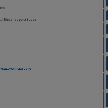
feo
cal
Medallas
para
todos
px?lan=2&turdet=YES