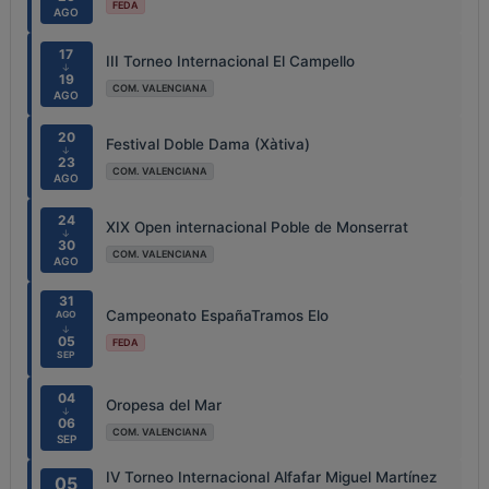
FEDA
AGO
17
III Torneo Internacional El Campello
↓
19
COM. VALENCIANA
AGO
20
Festival Doble Dama (Xàtiva)
↓
23
COM. VALENCIANA
AGO
24
XIX Open internacional Poble de Monserrat
↓
30
COM. VALENCIANA
AGO
31
Campeonato EspañaTramos Elo
AGO
↓
05
FEDA
SEP
04
Oropesa del Mar
↓
06
COM. VALENCIANA
SEP
IV Torneo Internacional Alfafar Miguel Martínez
05