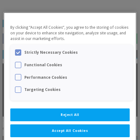
TAGS:
FINALIZADOS
By clicking “Accept All Cookies”, you agree to the storing of cookies
on your device to enhance site navigation, analyze site usage, and
assist in our marketing efforts.
Strictly Necessary Cookies
RELATED POSTS
Functional Cookies
Performance Cookies
Targeting Cookies
Reject All
17 julio, Primer torneo por parejas 2026 - La Primitiva
July 16, 2026
0
Accept All Cookies