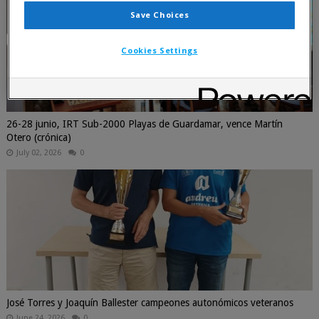
Save Choices
Cookies Settings
26-28 junio, IRT Sub-2000 Playas de Guardamar, vence Martín
Otero (crónica)
July 02, 2026
0
José Torres y Joaquín Ballester campeones autonómicos veteranos
June 24, 2026
0