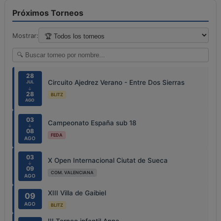
Próximos Torneos
Mostrar:
28
Circuito Ajedrez Verano - Entre Dos Sierras
JUL
↓
28
BLITZ
AGO
03
Campeonato España sub 18
↓
08
FEDA
AGO
03
X Open Internacional Ciutat de Sueca
↓
09
COM. VALENCIANA
AGO
XIII Villa de Gaibiel
09
AGO
BLITZ