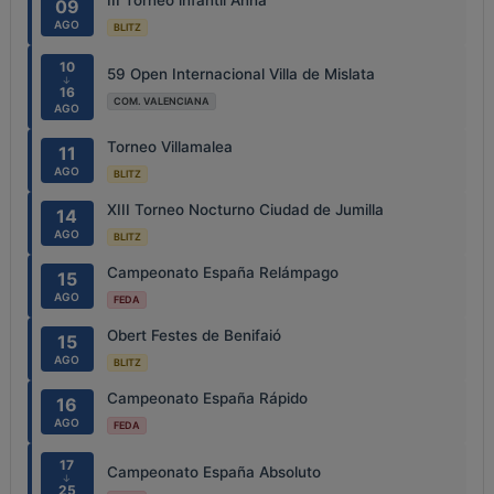
III Torneo infantil Anna
09
AGO
BLITZ
10
59 Open Internacional Villa de Mislata
↓
16
COM. VALENCIANA
AGO
Torneo Villamalea
11
AGO
BLITZ
XIII Torneo Nocturno Ciudad de Jumilla
14
AGO
BLITZ
Campeonato España Relámpago
15
AGO
FEDA
Obert Festes de Benifaió
15
AGO
BLITZ
Campeonato España Rápido
16
AGO
FEDA
17
Campeonato España Absoluto
↓
25