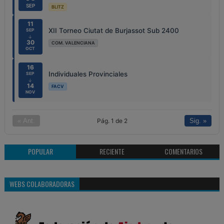
SEP
BLITZ
11
XII Torneo Ciutat de Burjassot Sub 2400
SEP
↓
30
COM. VALENCIANA
OCT
16
Individuales Provinciales
SEP
↓
14
FACV
NOV
Pág. 1 de 2
« Ant.
Sig. »
POPULAR
RECIENTE
COMENTARIOS
WEBS COLABORADORAS