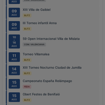
AGO
XIII Villa de Gaibiel
09
AGO
BLITZ
III Torneo infantil Anna
09
AGO
BLITZ
10
59 Open Internacional Villa de Mislata
↓
16
COM. VALENCIANA
AGO
Torneo Villamalea
11
AGO
BLITZ
XIII Torneo Nocturno Ciudad de Jumilla
14
AGO
BLITZ
Campeonato España Relámpago
15
AGO
FEDA
Obert Festes de Benifaió
15
AGO
BLITZ