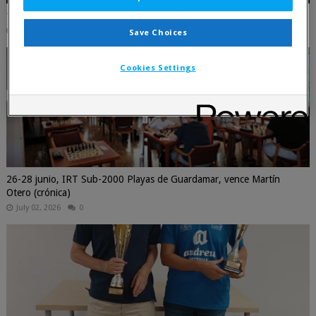
17 julio, Primer torneo por parejas 2026 - La Primitiva
July 16, 2026
0
Save Choices
Cookies Settings
26-28 junio, IRT Sub-2000 Playas de Guardamar, vence Martín
Otero (crónica)
July 02, 2026
0