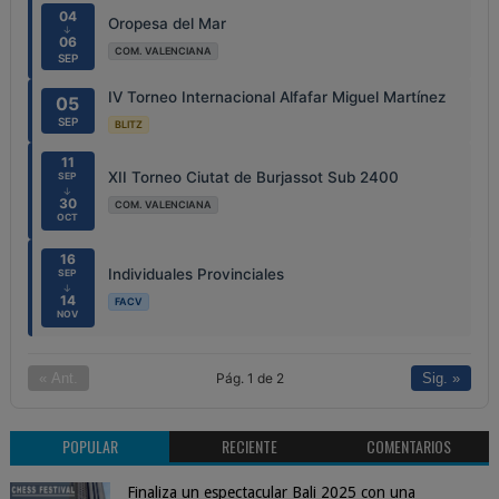
04
Oropesa del Mar
↓
06
COM. VALENCIANA
SEP
IV Torneo Internacional Alfafar Miguel Martínez
05
SEP
BLITZ
11
XII Torneo Ciutat de Burjassot Sub 2400
SEP
↓
30
COM. VALENCIANA
OCT
16
Individuales Provinciales
SEP
↓
14
FACV
NOV
Pág. 1 de 2
« Ant.
Sig. »
POPULAR
RECIENTE
COMENTARIOS
Finaliza un espectacular Bali 2025 con una