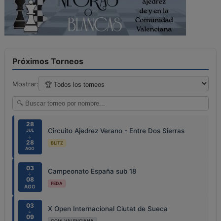
Próximos Torneos
Mostrar:
28
Circuito Ajedrez Verano - Entre Dos Sierras
JUL
↓
28
BLITZ
AGO
03
Campeonato España sub 18
↓
08
FEDA
AGO
03
X Open Internacional Ciutat de Sueca
↓
09
COM. VALENCIANA