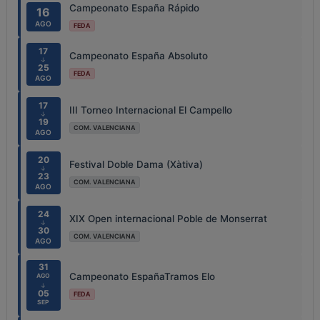
Campeonato España Rápido
16
AGO
FEDA
17
Campeonato España Absoluto
↓
25
FEDA
AGO
17
III Torneo Internacional El Campello
↓
19
COM. VALENCIANA
AGO
20
Festival Doble Dama (Xàtiva)
↓
23
COM. VALENCIANA
AGO
24
XIX Open internacional Poble de Monserrat
↓
30
COM. VALENCIANA
AGO
31
Campeonato EspañaTramos Elo
AGO
↓
05
FEDA
SEP