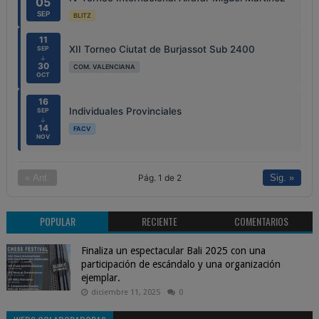
05
SEP
BLITZ
11
XII Torneo Ciutat de Burjassot Sub 2400
SEP
↓
30
COM. VALENCIANA
OCT
16
Individuales Provinciales
SEP
↓
14
FACV
NOV
Pág. 1 de 2
« Ant.
Sig. »
POPULAR
RECIENTE
COMENTARIOS
Finaliza un espectacular Bali 2025 con una
participación de escándalo y una organización
ejemplar.
diciembre 11, 2025
0