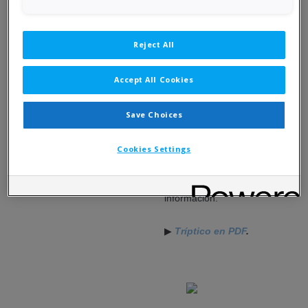
horas.
Torneo válido para el
XIX Circuït Català d'Oberts
Internacionals
.
Reject All
Accept All Cookies
Más información y inscripciones
Save Choices
Andorra Open 2023
Cookies Settings
Descarga el tríptico del
torneo con toda la
información.
▶
Tríptico en PDF
.