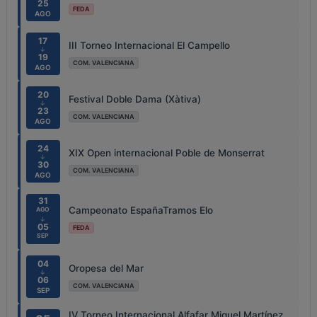
25
FEDA
AGO
17
III Torneo Internacional El Campello
↓
19
COM. VALENCIANA
AGO
20
Festival Doble Dama (Xàtiva)
↓
23
COM. VALENCIANA
AGO
24
XIX Open internacional Poble de Monserrat
↓
30
COM. VALENCIANA
AGO
31
Campeonato EspañaTramos Elo
AGO
↓
05
FEDA
SEP
04
Oropesa del Mar
↓
06
COM. VALENCIANA
SEP
IV Torneo Internacional Alfafar Miguel Martínez