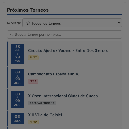
Próximos Torneos
Mostrar:
28
Circuito Ajedrez Verano - Entre Dos Sierras
JUL
↓
28
BLITZ
AGO
03
Campeonato España sub 18
↓
08
FEDA
AGO
03
X Open Internacional Ciutat de Sueca
↓
09
COM. VALENCIANA
AGO
XIII Villa de Gaibiel
09
AGO
BLITZ