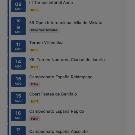
III Torneo infantil Anna
09
AGO
BLITZ
10
59 Open Internacional Villa de Mislata
↓
16
COM. VALENCIANA
AGO
Torneo Villamalea
11
AGO
BLITZ
XIII Torneo Nocturno Ciudad de Jumilla
14
AGO
BLITZ
Campeonato España Relámpago
15
AGO
FEDA
Obert Festes de Benifaió
15
AGO
BLITZ
Campeonato España Rápido
16
AGO
FEDA
17
Campeonato España Absoluto
↓