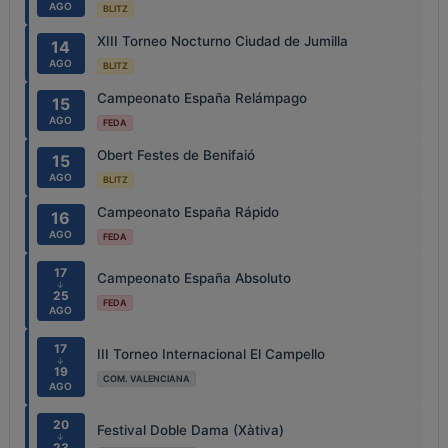
AGO
BLITZ
XIII Torneo Nocturno Ciudad de Jumilla
14
AGO
BLITZ
Campeonato España Relámpago
15
AGO
FEDA
Obert Festes de Benifaió
15
AGO
BLITZ
Campeonato España Rápido
16
AGO
FEDA
17
Campeonato España Absoluto
↓
25
FEDA
AGO
17
III Torneo Internacional El Campello
↓
19
COM. VALENCIANA
AGO
20
Festival Doble Dama (Xàtiva)
↓
23