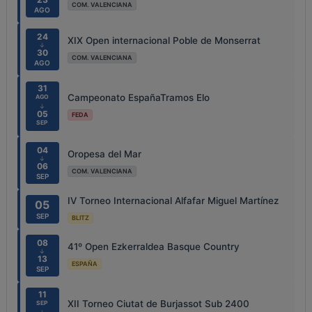
COM. VALENCIANA
AGO
24
XIX Open internacional Poble de Monserrat
↓
30
COM. VALENCIANA
AGO
31
Campeonato EspañaTramos Elo
AGO
↓
05
FEDA
SEP
04
Oropesa del Mar
↓
06
COM. VALENCIANA
SEP
IV Torneo Internacional Alfafar Miguel Martínez
05
SEP
BLITZ
08
41º Open Ezkerraldea Basque Country
↓
13
ESPAÑA
SEP
11
XII Torneo Ciutat de Burjassot Sub 2400
SEP