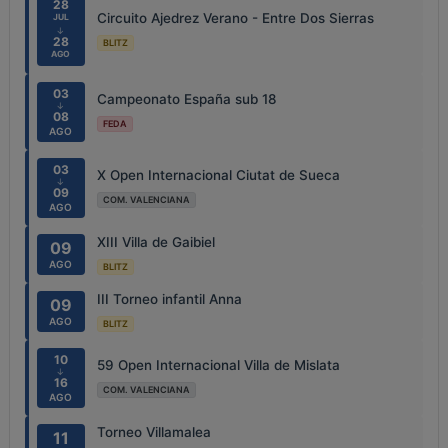
28
Circuito Ajedrez Verano - Entre Dos Sierras
JUL
↓
28
BLITZ
AGO
03
Campeonato España sub 18
↓
08
FEDA
AGO
03
X Open Internacional Ciutat de Sueca
↓
09
COM. VALENCIANA
AGO
XIII Villa de Gaibiel
09
AGO
BLITZ
III Torneo infantil Anna
09
AGO
BLITZ
10
59 Open Internacional Villa de Mislata
↓
16
COM. VALENCIANA
AGO
Torneo Villamalea
11