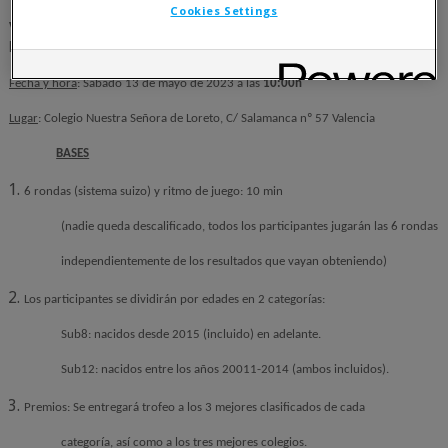
Cookies Settings
V TORNEO INTERESCOLAR de AJEDREZ “NUESTRA SEÑORA DE
LORETO”
Fecha y hora
: Sábado 13 de mayo de 2023 a las
10:00h
Lugar
: Colegio Nuestra Señora de Loreto, C/ Salamanca nº 57 Valencia
BASES
6 rondas (sistema suizo) y ritmo de juego: 10 min
(nadie queda descalificado, todos los participantes jugarán las 6 rondas
independientemente de los resultados que vayan obteniendo)
Los participantes se dividirán por edades en 2 categorías:
Sub8: nacidos desde 2015 (incluido) en adelante.
Sub12: nacidos entre los años 20011-2014 (ambos incluidos).
Premios: Se entregará trofeo a los 3 mejores clasificados de cada
categoría, así como a los tres mejores colegios.