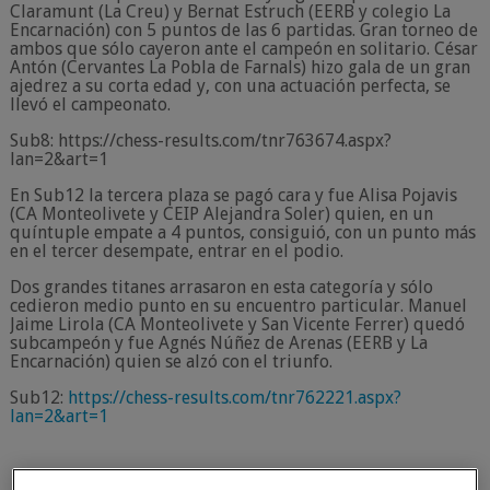
Claramunt (La Creu) y Bernat Estruch (EERB y colegio La
Encarnación) con 5 puntos de las 6 partidas. Gran torneo de
ambos que sólo cayeron ante el campeón en solitario. César
Antón (Cervantes La Pobla de Farnals) hizo gala de un gran
ajedrez a su corta edad y, con una actuación perfecta, se
llevó el campeonato.
Sub8: https://chess-results.com/tnr763674.aspx?
lan=2&art=1
En Sub12 la tercera plaza se pagó cara y fue Alisa Pojavis
(CA Monteolivete y CEIP Alejandra Soler) quien, en un
quíntuple empate a 4 puntos, consiguió, con un punto más
en el tercer desempate, entrar en el podio.
Dos grandes titanes arrasaron en esta categoría y sólo
cedieron medio punto en su encuentro particular. Manuel
Jaime Lirola (CA Monteolivete y San Vicente Ferrer) quedó
subcampeón y fue Agnés Núñez de Arenas (EERB y La
Encarnación) quien se alzó con el triunfo.
Sub12:
https://chess-results.com/tnr762221.aspx?
lan=2&art=1