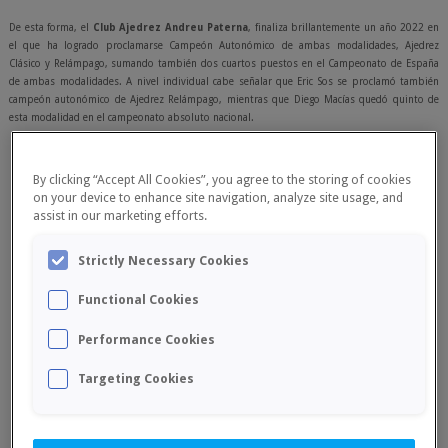
De esta forma, el
Club Ajedrez Andreu Paterna
, finaliza brillantemente un año 2022 en
el que ha logrado proclamarse Campeón Autonómico de ambas modalidades, Ajedrez
Clásico y Relámpago, sumando también dos cuartos puestos en el Campeonato de España
de ambas modalidades. A nivel individual cabe señalar que Eric Sos se proclamó también
campeón autonómico de Ajedrez Relámpago, mientras que Diego Macías quedó quinto de
esta modalidad en el campeonato absoluto nacional.
By clicking “Accept All Cookies”, you agree to the storing of cookies
on your device to enhance site navigation, analyze site usage, and
assist in our marketing efforts.
Strictly Necessary Cookies
Functional Cookies
Performance Cookies
Targeting Cookies