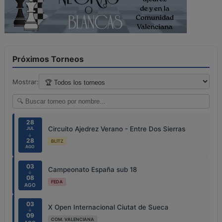
Próximos Torneos
Mostrar:
28
Circuito Ajedrez Verano - Entre Dos Sierras
JUL
↓
28
BLITZ
AGO
03
Campeonato España sub 18
↓
08
FEDA
AGO
03
X Open Internacional Ciutat de Sueca
↓
09
COM. VALENCIANA