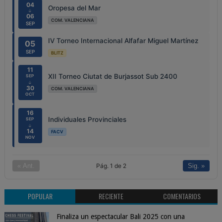
04
Oropesa del Mar
↓
06
COM. VALENCIANA
SEP
IV Torneo Internacional Alfafar Miguel Martínez
05
SEP
BLITZ
11
XII Torneo Ciutat de Burjassot Sub 2400
SEP
↓
30
COM. VALENCIANA
OCT
16
Individuales Provinciales
SEP
↓
14
FACV
NOV
Pág. 1 de 2
« Ant.
Sig. »
POPULAR
RECIENTE
COMENTARIOS
Finaliza un espectacular Bali 2025 con una