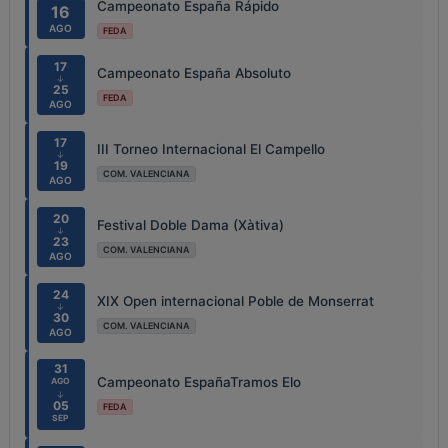
Campeonato España Rápido
16
AGO
FEDA
17
Campeonato España Absoluto
↓
25
FEDA
AGO
17
III Torneo Internacional El Campello
↓
19
COM. VALENCIANA
AGO
20
Festival Doble Dama (Xàtiva)
↓
23
COM. VALENCIANA
AGO
24
XIX Open internacional Poble de Monserrat
↓
30
COM. VALENCIANA
AGO
31
Campeonato EspañaTramos Elo
AGO
↓
05
FEDA
SEP