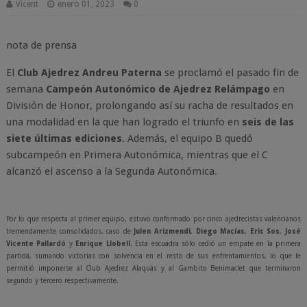
Vicent
enero 01, 2023
0
nota de prensa
El
Club Ajedrez Andreu Paterna
se proclamó el pasado fin de
semana
Campeón Autonómico de Ajedrez Relámpago
en
División de Honor, prolongando así su racha de resultados en
una modalidad en la que han logrado el triunfo en
seis de las
siete últimas ediciones
. Además, el equipo B quedó
subcampeón en Primera Autonómica, mientras que el C
alcanzó el ascenso a la Segunda Autonómica.
Por lo que respecta al primer equipo, estuvo conformado por cinco ajedrecistas valencianos
tremendamente consolidados, caso de
Julen Arizmendi
,
Diego Macías
,
Eric Sos
,
José
Vicente Pallardó
y
Enrique Llobell
. Esta escuadra sólo cedió un empate en la primera
partida, sumando victorias con solvencia en el resto de sus enfrentamientos, lo que le
permitió imponerse al Club Ajedrez Alaquàs y al Gambito Benimaclet que terminaron
segundo y tercero respectivamente.