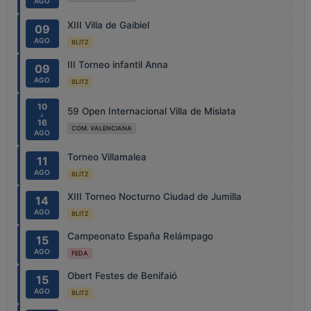
AGO
XIII Villa de Gaibiel
09
AGO
BLITZ
III Torneo infantil Anna
09
AGO
BLITZ
10
59 Open Internacional Villa de Mislata
↓
16
COM. VALENCIANA
AGO
Torneo Villamalea
11
AGO
BLITZ
XIII Torneo Nocturno Ciudad de Jumilla
14
AGO
BLITZ
Campeonato España Relámpago
15
AGO
FEDA
Obert Festes de Benifaió
15
AGO
BLITZ