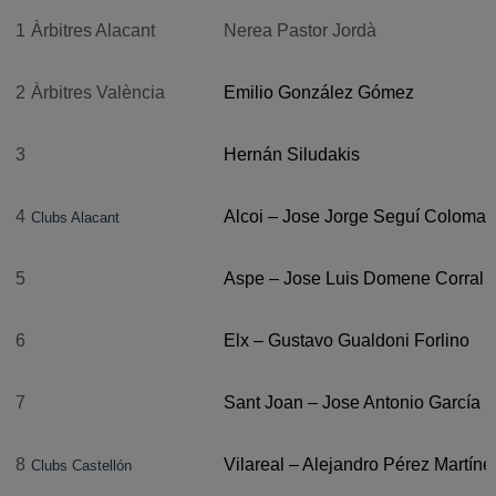
1
Àrbitres Alacant
Nerea Pastor Jordà
2
Àrbitres València
Emilio González Gómez
3
Hernán Siludakis
4
Alcoi – Jose Jorge Seguí Coloma
Clubs Alacant
5
Aspe – Jose Luis Domene Corral
6
Elx – Gustavo Gualdoni Forlino
7
Sant Joan – Jose Antonio García
8
Vilareal – Alejandro Pérez Martíne
Clubs Castellón