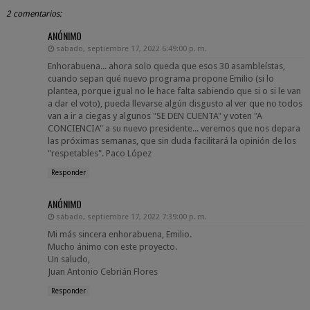
2 comentarios:
ANÓNIMO
sábado, septiembre 17, 2022 6:49:00 p. m.
Enhorabuena... ahora solo queda que esos 30 asambleístas,
cuando sepan qué nuevo programa propone Emilio (si lo
plantea, porque igual no le hace falta sabiendo que si o si le van
a dar el voto), pueda llevarse algún disgusto al ver que no todos
van a ir a ciegas y algunos "SE DEN CUENTA" y voten "A
CONCIENCIA" a su nuevo presidente... veremos que nos depara
las próximas semanas, que sin duda facilitará la opinión de los
"respetables". Paco López
Responder
ANÓNIMO
sábado, septiembre 17, 2022 7:39:00 p. m.
Mi más sincera enhorabuena, Emilio.
Mucho ánimo con este proyecto.
Un saludo,
Juan Antonio Cebrián Flores
Responder