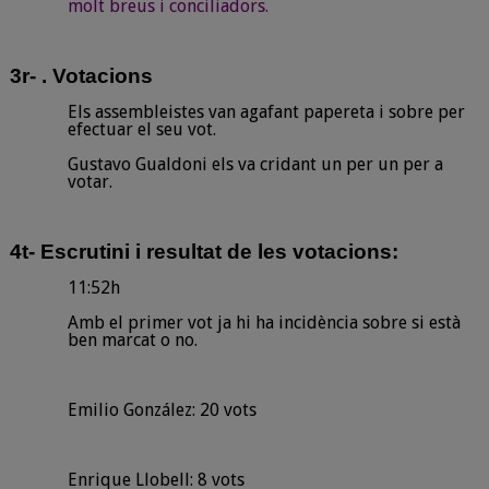
molt breus i conciliadors.
3r- . Votacions
Els assembleistes van agafant papereta i sobre per
efectuar el seu vot.
Gustavo Gualdoni els va cridant un per un per a
votar.
4t- Escrutini i resultat de les votacions:
11:52h
Amb el primer vot ja hi ha incidència sobre si està
ben marcat o no.
Emilio González: 20 vots
Enrique Llobell: 8 vots