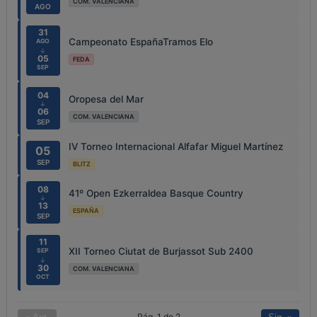
COM. VALENCIANA
AGO
31
Campeonato EspañaTramos Elo
AGO
↓
05
FEDA
SEP
04
Oropesa del Mar
↓
06
COM. VALENCIANA
SEP
IV Torneo Internacional Alfafar Miguel Martínez
05
SEP
BLITZ
08
41º Open Ezkerraldea Basque Country
↓
13
ESPAÑA
SEP
11
XII Torneo Ciutat de Burjassot Sub 2400
SEP
↓
30
COM. VALENCIANA
OCT
Pág. 1 de 2