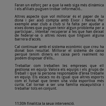
Faran un esforç per a que la web siga més dinàmica
i els afiliats puguen trobar informació...
Altres aspecte que vol millorar és el paper de la
dona i per això compta amb Eivor i Nerea. Per
exemple anar club a club si fa falta per ajudar a
eixes dones que puguen tenir algun problema per a
participar... intentar recuperar a les que han deixat
de federar-se o altres noves que tinguen alguna
barrera d’accés.
Cal continuar amb el sistema econòmic que creu ha
donat bon resultat. Millorar el sistema de caixa
perquè tenim diners en caixa però realment no
podem disposar d’ells...
Treballar com treballen les empreses que ell
gestiona: en equip. Valora els equips i els grups de
treball i que la persona responsable d’àrea treballe
en equip. Els escacs no és igual que altres esports
com el futsal que tenen una vida esportiva més
curta. Cal tornar a ser una família escaquística i
treballar tots en conjunt.
11:30h finalitza la seua intervenció.