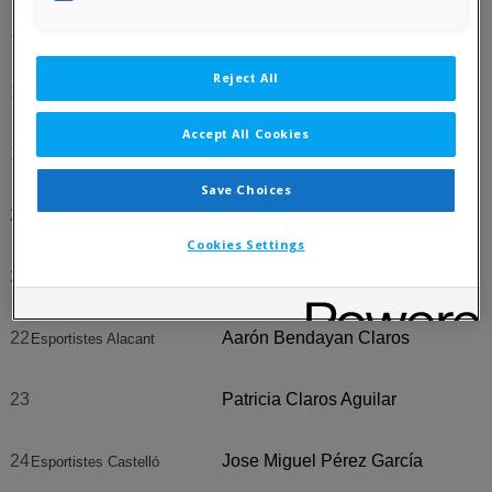
17
Monteolivete – Ana Guadamuero T
Reject All
18
Basilio – Basilio López Mateo
Accept All Cookies
19
Joaquín Corbí Martí
Entrenadors Alacant
Save Choices
20
Luis Barona Boj
Entrenadors València
Cookies Settings
21
Jose Antonio Polop Morales
22
Aarón Bendayan Claros
Esportistes Alacant
23
Patricia Claros Aguilar
24
Jose Miguel Pérez García
Esportistes Castelló