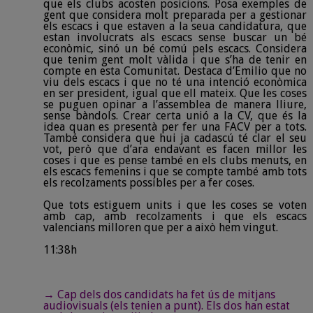
que els clubs acosten posicions. Posa exemples de
gent que considera molt preparada per a gestionar
els escacs i que estaven a la seua candidatura, que
estan involucrats als escacs sense buscar un bé
econòmic, sinó un bé comú pels escacs. Considera
que tenim gent molt vàlida i que s’ha de tenir en
compte en esta Comunitat. Destaca d’Emilio que no
viu dels escacs i que no té una intenció econòmica
en ser president, igual que ell mateix. Que les coses
se puguen opinar a l’assemblea de manera lliure,
sense bàndols. Crear certa unió a la CV, que és la
idea quan es presentà per fer una FACV per a tots.
També considera que hui ja cadascú té clar el seu
vot, però que d’ara endavant es facen millor les
coses i que es pense també en els clubs menuts, en
els escacs femenins i que se compte també amb tots
els recolzaments possibles per a fer coses.
Que tots estiguem units i que les coses se voten
amb cap, amb recolzaments i que els escacs
valencians milloren que per a això hem vingut.
11:38h
→ Cap dels dos candidats ha fet ús de mitjans
audiovisuals (els tenien a punt). Els dos han estat