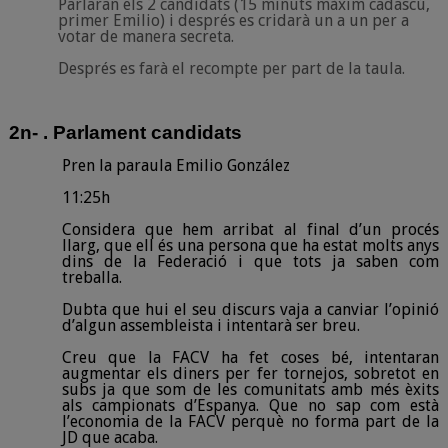
Parlaran els 2 candidats (15 minuts màxim cadascú,
primer Emilio) i després es cridarà un a un per a
votar de manera secreta.
Després es farà el recompte per part de la taula.
2n- . Parlament candidats
Pren la paraula Emilio González
11:25h
Considera que hem arribat al final d’un procés
llarg, que ell és una persona que ha estat molts anys
dins de la Federació i que tots ja saben com
treballa.
Dubta que hui el seu discurs vaja a canviar l’opinió
d’algun assembleista i intentarà ser breu.
Creu que la FACV ha fet coses bé, intentaran
augmentar els diners per fer tornejos, sobretot en
subs ja que som de les comunitats amb més èxits
als campionats d’Espanya. Que no sap com està
l’economia de la FACV perquè no forma part de la
JD que acaba.