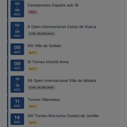
03
Campeonato España sub 18
↓
08
FEDA
AGO
03
X Open Internacional Ciutat de Sueca
↓
09
COM. VALENCIANA
AGO
XIII Villa de Gaibiel
09
AGO
BLITZ
III Torneo infantil Anna
09
AGO
BLITZ
10
59 Open Internacional Villa de Mislata
↓
16
COM. VALENCIANA
AGO
Torneo Villamalea
11
AGO
BLITZ
XIII Torneo Nocturno Ciudad de Jumilla
14
AGO
BLITZ