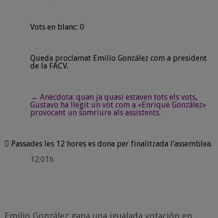
Vots en blanc: 0
Queda proclamat Emilio González com a president
de la FACV.
→ Anècdota: quan ja quasi estaven tots els vots,
Gustavo ha llegit un vot com a «Enrique González»
provocant un somriure als assistents.

Passades les 12 hores es dona per finalitzada l’assemblea.
12:01h
Emilio González gana una igualada votación en