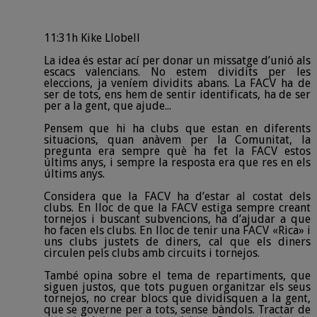
11:31h Kike Llobell
La idea és estar ací per donar un missatge d’unió als
escacs valencians. No estem dividits per les
eleccions, ja veníem dividits abans. La FACV ha de
ser de tots, ens hem de sentir identificats, ha de ser
per a la gent, que ajude...
Pensem que hi ha clubs que estan en diferents
situacions, quan anàvem per la Comunitat, la
pregunta era sempre què ha fet la FACV estos
últims anys, i sempre la resposta era que res en els
últims anys.
Considera que la FACV ha d’estar al costat dels
clubs. En lloc de que la FACV estiga sempre creant
tornejos i buscant subvencions, ha d’ajudar a que
ho facen els clubs. En lloc de tenir una FACV «Rica» i
uns clubs justets de diners, cal que els diners
circulen pels clubs amb circuits i tornejos.
També opina sobre el tema de repartiments, que
siguen justos, que tots puguen organitzar els seus
tornejos, no crear blocs que dividisquen a la gent,
que se governe per a tots, sense bàndols. Tractar de