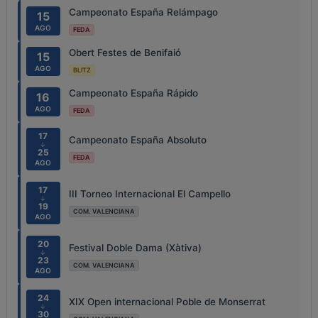
Campeonato España Relámpago
15
AGO
FEDA
Obert Festes de Benifaió
15
AGO
BLITZ
Campeonato España Rápido
16
AGO
FEDA
17
Campeonato España Absoluto
↓
25
FEDA
AGO
17
III Torneo Internacional El Campello
↓
19
COM. VALENCIANA
AGO
20
Festival Doble Dama (Xàtiva)
↓
23
COM. VALENCIANA
AGO
24
XIX Open internacional Poble de Monserrat
↓
30