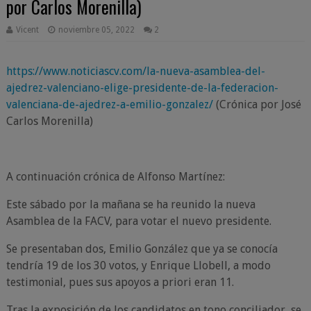
por Carlos Morenilla)
Vicent
noviembre 05, 2022
2
https://www.noticiascv.com/la-nueva-asamblea-del-
ajedrez-valenciano-elige-presidente-de-la-federacion-
valenciana-de-ajedrez-a-emilio-gonzalez/
(Crónica por José
Carlos Morenilla)
A continuación crónica de Alfonso Martínez:
Este sábado por la mañana se ha reunido la nueva
Asamblea de la FACV, para votar el nuevo presidente.
Se presentaban dos, Emilio González que ya se conocía
tendría 19 de los 30 votos, y Enrique Llobell, a modo
testimonial, pues sus apoyos a priori eran 11.
Tras la exposición de los candidatos en tono conciliador, se