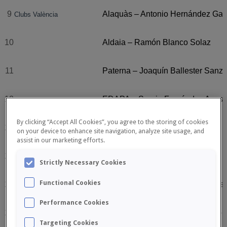
9
Alaquàs – Antonio Hernández Gar
Clubs València
10
Aldaia – Ramón Blanco Solaz
11
Paterna – Joaquín Ballester Sanz
12
EDAPA – Sergio Fernández Ayus
By clicking “Accept All Cookies”, you agree to the storing of cookies
13
Mislata – Jose Castro Rodríguez
on your device to enhance site navigation, analyze site usage, and
assist in our marketing efforts.
14
Quart – Juan Juárez Manzano
Strictly Necessary Cookies
Functional Cookies
15
Alberic – Sergi Rodríguez Llorens
Performance Cookies
16
Benimaclet – Sebastián Pérez To
Targeting Cookies