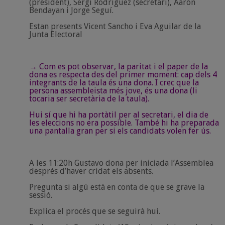
(president), Sergi Rodríguez (secretari), Aarón
Bendayan i Jorge Seguí.
Estan presents Vicent Sancho i Eva Aguilar de la
Junta Electoral
→ Com es pot observar, la paritat i el paper de la
dona es respecta des del primer moment: cap dels 4
integrants de la taula és una dona. I crec que la
persona assembleista més jove, és una dona (li
tocaria ser secretària de la taula).
Hui sí que hi ha portàtil per al secretari, el dia de
les eleccions no era possible. També hi ha preparada
una pantalla gran per si els candidats volen fer ús.
A les 11:20h Gustavo dona per iniciada l’Assemblea
després d’haver cridat els absents.
Pregunta si algú està en conta de que se grave la
sessió.
Explica el procés que se seguirà hui.