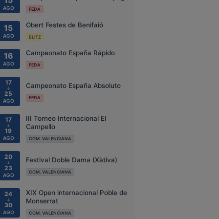
15
AGO
FEDA
Obert Festes de Benifaió
15
AGO
BLITZ
Campeonato España Rápido
16
AGO
FEDA
17
Campeonato España Absoluto
↓
25
FEDA
AGO
III Torneo Internacional El
17
↓
Campello
19
AGO
COM. VALENCIANA
20
Festival Doble Dama (Xàtiva)
↓
23
COM. VALENCIANA
AGO
XIX Open internacional Poble de
24
↓
Monserrat
30
AGO
COM. VALENCIANA