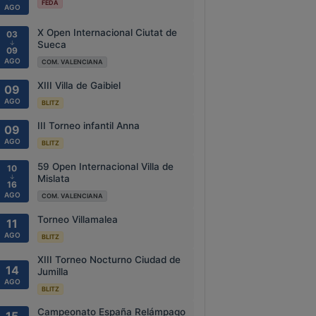
FEDA
AGO
X Open Internacional Ciutat de
03
↓
Sueca
09
AGO
COM. VALENCIANA
XIII Villa de Gaibiel
09
AGO
BLITZ
III Torneo infantil Anna
09
AGO
BLITZ
59 Open Internacional Villa de
10
↓
Mislata
16
AGO
COM. VALENCIANA
Torneo Villamalea
11
AGO
BLITZ
XIII Torneo Nocturno Ciudad de
14
Jumilla
AGO
BLITZ
Campeonato España Relámpago