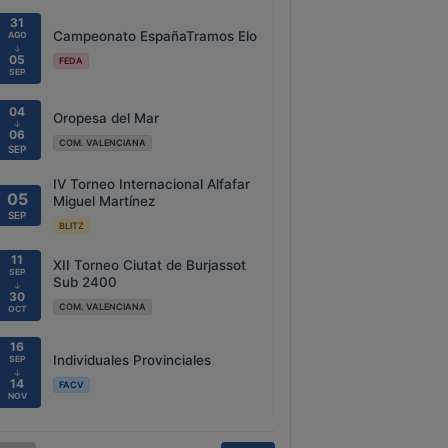
31
Campeonato EspañaTramos Elo
AGO
↓
05
FEDA
SEP
04
Oropesa del Mar
↓
06
COM. VALENCIANA
SEP
IV Torneo Internacional Alfafar
05
Miguel Martínez
SEP
BLITZ
11
XII Torneo Ciutat de Burjassot
SEP
Sub 2400
↓
30
COM. VALENCIANA
OCT
16
Individuales Provinciales
SEP
↓
14
FACV
NOV