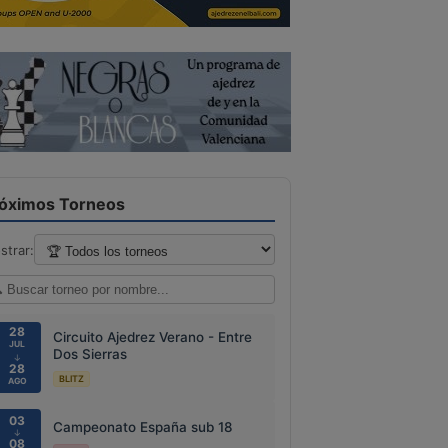
óximos Torneos
strar:
28
Circuito Ajedrez Verano - Entre
JUL
Dos Sierras
↓
28
BLITZ
AGO
03
Campeonato España sub 18
↓
08