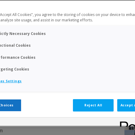
r668550.aspx?lan=2&turdet=YES
 “Accept All Cookies”, you agree to the storing of cookies on your device to enha
 analyze site usage, and assist in our marketing efforts.
rictly Necessary Cookies
eptiembre de 2022 a las 16 h.
nctional Cookies
cia 25, Vila-real (Frente estación de tren)
rformance Cookies
VILA-REAL
rgeting Cookies
 VILA-REAL (SERVEI MUNICIPAL D’ESPORTS)
es Settings
7’+ 2” por jugador.
or, b-Bucholz total, c- Sonennborg –Berger
Choices
Reject All
Accept 
om