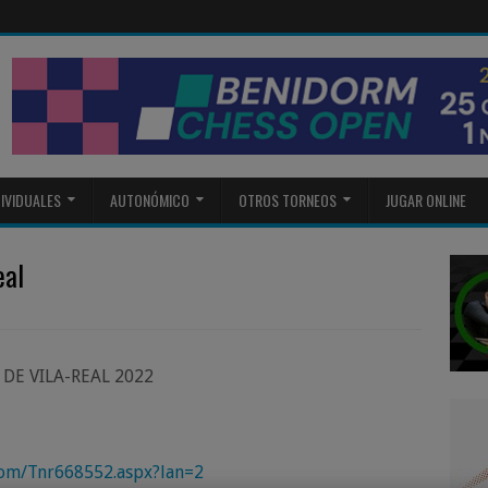
DIVIDUALES
AUTONÓMICO
OTROS TORNEOS
JUGAR ONLINE
eal
DE VILA-REAL 2022
.com/Tnr668552.aspx?lan=2